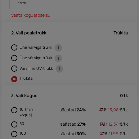
3727 tk
Vaata kogu laoseisu
Trükita
2. Vali pealetrükk
Ühe värviga trükk
i
Ühe värviga trükk
i
Värviline UV-trükk
i
Trükita
0
tk
3. Vali Kogus
10
(min.
säästad
24%
17,11
13,08
€/
tk
kogus)
50
säästad
27%
17,11
12,54
€/
tk
100
säästad
30%
17,11
11,99
€/
tk