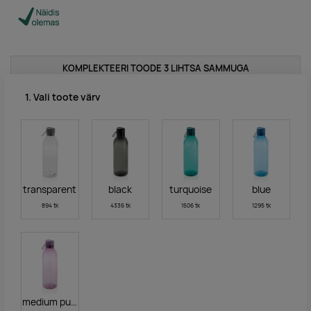
KOMPLEKTEERI TOODE 3 LIHTSA SAMMUGA
1. Vali toote värv
transparent
black
turquoise
blue
894 tk
4336 tk
1506 tk
1295 tk
medium purple