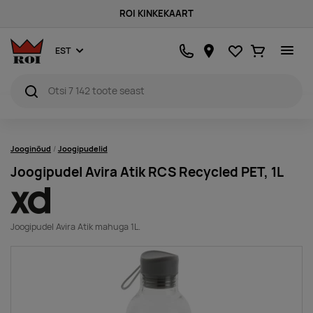
ROI KINKEKAART
Lemmikud
Ostukorv
EST
Jooginõud
Joogipudelid
Joogipudel Avira Atik RCS Recycled PET, 1L
Joogipudel Avira Atik mahuga 1L.