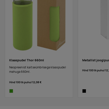
Klaaspudel Thor 660ml
Metallist joogipu
Neopreenist kaitseümbrisega klaaspudel
Hind 100 tk puhul
12,
mahuga 660ml.
Hind 100 tk puhul
12,08 €
lime
black