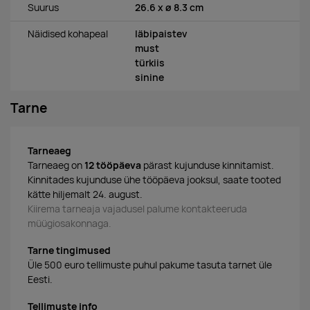
Suurus
26.6 x ø 8.3 cm
Näidised kohapeal
läbipaistev
must
türkiis
sinine
Tarne
Tarneaeg
Tarneaeg on
12 tööpäeva
pärast kujunduse kinnitamist.
Kinnitades kujunduse ühe tööpäeva jooksul, saate tooted
kätte hiljemalt 24. august.
Kiirema tarneaja vajadusel palume kontakteeruda
müügiosakonnaga.
Tarne tingimused
Üle 500 euro tellimuste puhul pakume tasuta tarnet üle
Eesti.
Tellimuste info