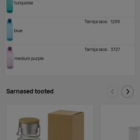
turquoise
Tarnija laos:
1295
blue
Tarnija laos:
3727
medium purple
Sarnased tooted
Eelmised
Järgm