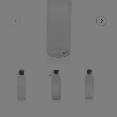
Eelmised
Järgmise