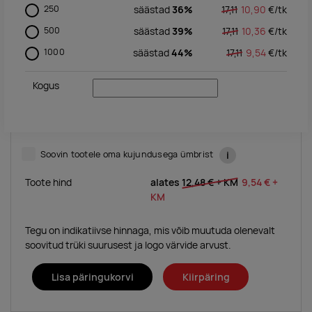
250
säästad
36%
17,11
10,90
€/
tk
500
säästad
39%
17,11
10,36
€/
tk
1000
säästad
44%
17,11
9,54
€/
tk
Kogus
Soovin tootele oma kujundusega ümbrist
i
Toote hind
alates
12,48 €
+ KM
9,54 €
+
KM
Tegu on indikatiivse hinnaga, mis võib muutuda olenevalt
soovitud trüki suurusest ja logo värvide arvust.
Lisa päringukorvi
Kiirpäring