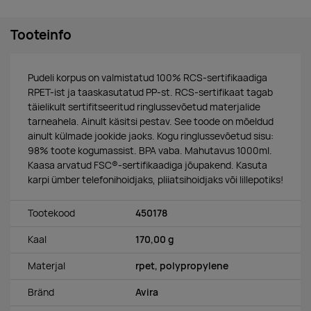
Tooteinfo
Pudeli korpus on valmistatud 100% RCS-sertifikaadiga
RPET-ist ja taaskasutatud PP-st. RCS-sertifikaat tagab
täielikult sertifitseeritud ringlussevõetud materjalide
tarneahela. Ainult käsitsi pestav. See toode on mõeldud
ainult külmade jookide jaoks. Kogu ringlussevõetud sisu:
98% toote kogumassist. BPA vaba. Mahutavus 1000ml.
Kaasa arvatud FSC®-sertifikaadiga jõupakend. Kasuta
karpi ümber telefonihoidjaks, pliiatsihoidjaks või lillepotiks!
Tootekood
450178
Kaal
170,00 g
Materjal
rpet, polypropylene
Bränd
Avira