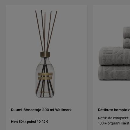
Ruumilõhnastaja 200 ml Wellmark
Rätikute komplek
Rätikute komplekt,
Hind 50 tk puhul
40,42 €
100% orgaanilisest 