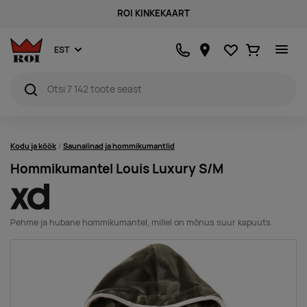
ROI KINKEKAART
Lemmikud
Ostukorv
EST
Kodu ja köök
Saunalinad ja hommikumantlid
Hommikumantel Louis Luxury S/M
Pehme ja hubane hommikumantel, millel on mõnus suur kapuuts.