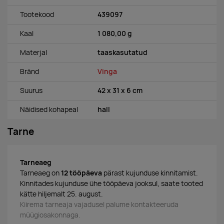
Tootekood
439097
Kaal
1 080,00 g
Materjal
taaskasutatud
Bränd
Vinga
Suurus
42 x 31 x 6 cm
Näidised kohapeal
hall
Tarne
Tarneaeg
Tarneaeg on
12 tööpäeva
pärast kujunduse kinnitamist.
Kinnitades kujunduse ühe tööpäeva jooksul, saate tooted
kätte hiljemalt 25. august.
Kiirema tarneaja vajadusel palume kontakteeruda
müügiosakonnaga.