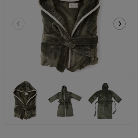
Eelmised
Järgmise