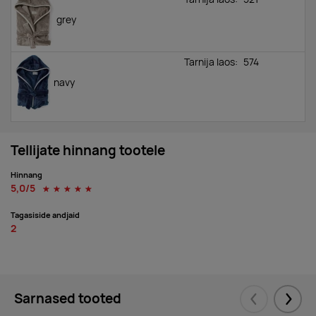
grey
Tarnija laos:
574
navy
Tellijate hinnang tootele
Hinnang
5,0/5
☆
☆
☆
☆
☆
Tagasiside andjaid
2
Sarnased tooted
Eelmised
Järgm