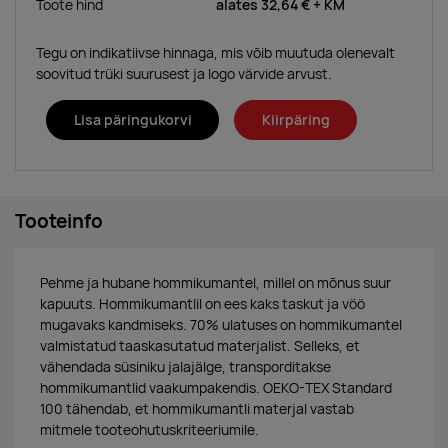
Toote hind
alates
32,64 €
+ KM
Tegu on indikatiivse hinnaga, mis võib muutuda olenevalt
soovitud trüki suurusest ja logo värvide arvust.
Lisa päringukorvi
Kiirpäring
Tooteinfo
Pehme ja hubane hommikumantel, millel on mõnus suur
kapuuts. Hommikumantlil on ees kaks taskut ja vöö
mugavaks kandmiseks. 70% ulatuses on hommikumantel
valmistatud taaskasutatud materjalist. Selleks, et
vähendada süsiniku jalajälge, transporditakse
hommikumantlid vaakumpakendis. OEKO-TEX Standard
100 tähendab, et hommikumantli materjal vastab
mitmele tooteohutuskriteeriumile.