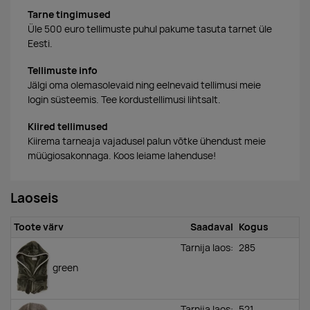
Tarne tingimused
Üle 500 euro tellimuste puhul pakume tasuta tarnet üle
Eesti.
Tellimuste info
Jälgi oma olemasolevaid ning eelnevaid tellimusi meie
login süsteemis. Tee kordustellimusi lihtsalt.
Kiired tellimused
Kiirema tarneaja vajadusel palun võtke ühendust meie
müügiosakonnaga. Koos leiame lahenduse!
Laoseis
Toote värv
Saadaval
Kogus
Tarnija laos:
285
green
Tarnija laos:
521