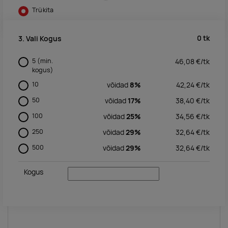
Trükita
0
tk
3. Vali Kogus
5
(min.
46,08
€/
tk
kogus)
10
võidad
8%
42,24
€/
tk
50
võidad
17%
38,40
€/
tk
100
võidad
25%
34,56
€/
tk
250
võidad
29%
32,64
€/
tk
500
võidad
29%
32,64
€/
tk
Kogus