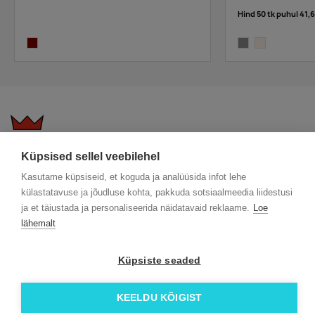
Hind 50 tk puhul
41,6
maroon
grey
natural
Küpsised sellel veebilehel
KKK
Üldtingimused
Blogi
Kasutame küpsiseid, et koguda ja analüüsida infot lehe
Trükitehnikad
ÖKO reklaamkingitused
Meeskond
külastatavuse ja jõudluse kohta, pakkuda sotsiaalmeedia liidestusi
Meist lähemalt
Kontakt
ja et täiustada ja personaliseerida näidatavaid reklaame.
Loe
Facebook
lähemalt
Instagram
Küpsiste seaded
Linkedin
© 2026 Roi OÜ | Kõik õigused on kaitstud.
KEELDU KÕIGIST