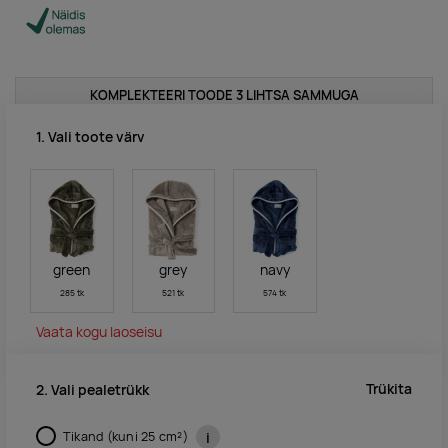
KOMPLEKTEERI TOODE 3 LIHTSA SAMMUGA
1. Vali toote värv
green
grey
navy
285 tk
521 tk
574 tk
Vaata kogu laoseisu
Trükita
2. Vali pealetrükk
Tikand (kuni 25 cm²)
i