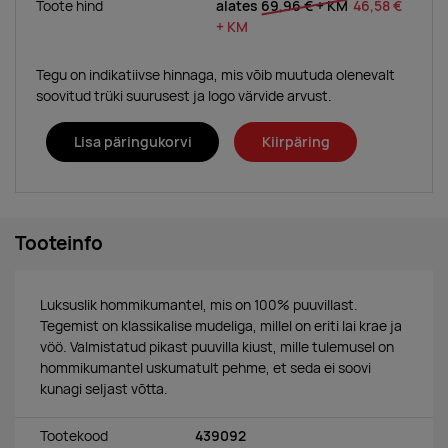
Toote hind
alates
69,96 €
+ KM
46,58 €
+ KM
Tegu on indikatiivse hinnaga, mis võib muutuda olenevalt
soovitud trüki suurusest ja logo värvide arvust.
Lisa päringukorvi
Kiirpäring
Tooteinfo
Luksuslik hommikumantel, mis on 100% puuvillast.
Tegemist on klassikalise mudeliga, millel on eriti lai krae ja
vöö. Valmistatud pikast puuvilla kiust, mille tulemusel on
hommikumantel uskumatult pehme, et seda ei soovi
kunagi seljast võtta.
Tootekood
439092