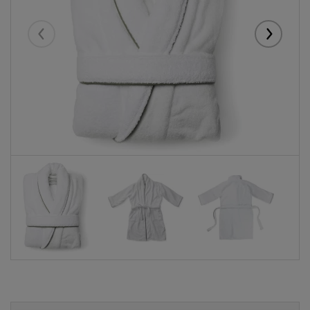
Eelmised
Järgmise