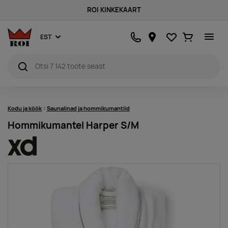
ROI KINKEKAART
Lemmikud
Ostukorv
EST
Kodu ja köök
Saunalinad ja hommikumantlid
Hommikumantel Harper S/M