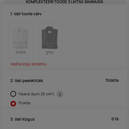
KOMPLEKTEERI TOODE 3 LIHTSA SAMMUGA
1. Vali toote värv
white
grey
Vaata kogu laoseisu
Trükita
2. Vali pealetrükk
Tikand (kuni 25 cm²)
i
Trükita
0
tk
3. Vali Kogus