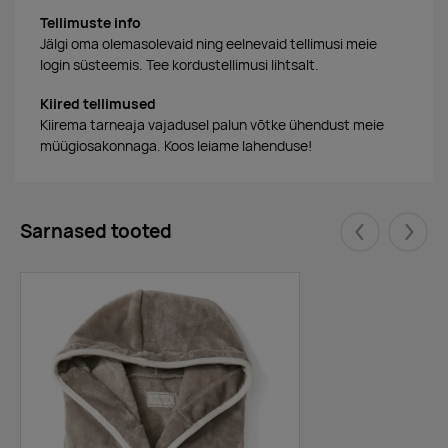
Tellimuste info
Jälgi oma olemasolevaid ning eelnevaid tellimusi meie
login süsteemis. Tee kordustellimusi lihtsalt.
Kiired tellimused
Kiirema tarneaja vajadusel palun võtke ühendust meie
müügiosakonnaga. Koos leiame lahenduse!
Sarnased tooted
Eelmised
Järgm