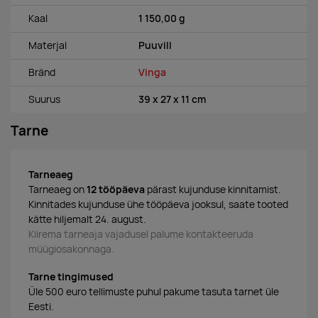
Kaal
1 150,00 g
Materjal
Puuvill
Bränd
Vinga
Suurus
39 x 27 x 11 cm
Tarne
Tarneaeg
Tarneaeg on
12 tööpäeva
pärast kujunduse kinnitamist.
Kinnitades kujunduse ühe tööpäeva jooksul, saate tooted
kätte hiljemalt 24. august.
Kiirema tarneaja vajadusel palume kontakteeruda
müügiosakonnaga.
Tarne tingimused
Üle 500 euro tellimuste puhul pakume tasuta tarnet üle
Eesti.