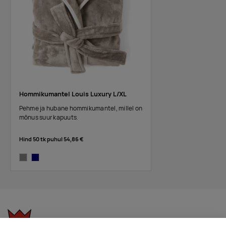
Hommikumantel Louis Luxury L/XL
Pehme ja hubane hommikumantel, millel on
mõnus suur kapuuts.
Hind 50 tk puhul
54,86 €
grey
navy