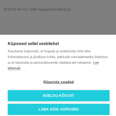
© 2026 Roi OÜ | Kõik õigused on kaitstud.
Küpsised sellel veebilehel
Kasutame küpsiseid, et koguda ja analüüsida infot lehe
külastatavuse ja jõudluse kohta, pakkuda sotsiaalmeedia liidestusi
ja et täiustada ja personaliseerida näidatavaid reklaame.
Loe
lähemalt
Küpsiste seaded
KEELDU KÕIGIST
LUBA KÕIK KÜPSISED