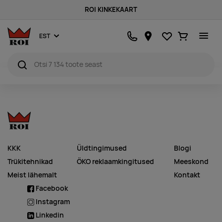
ROI KINKEKAART
Lemmikud
Ostukorv
EST
KKK
Üldtingimused
Blogi
Trükitehnikad
ÖKO reklaamkingitused
Meeskond
Meist lähemalt
Kontakt
Facebook
Instagram
Linkedin