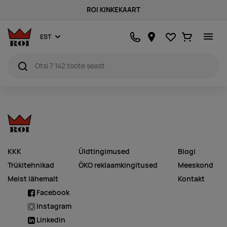
ROI KINKEKAART
Lemmikud
Ostukorv
EST
KKK
Üldtingimused
Blogi
Trükitehnikad
ÖKO reklaamkingitused
Meeskond
Meist lähemalt
Kontakt
Facebook
Instagram
Linkedin