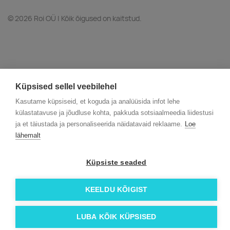
© 2026 Roi OÜ | Kõik õigused on kaitstud.
Küpsised sellel veebilehel
Kasutame küpsiseid, et koguda ja analüüsida infot lehe
külastatavuse ja jõudluse kohta, pakkuda sotsiaalmeedia liidestusi
ja et täiustada ja personaliseerida näidatavaid reklaame.
Loe
lähemalt
Küpsiste seaded
KEELDU KÕIGIST
LUBA KÕIK KÜPSISED