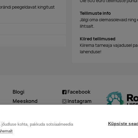
Üle 500 euro tellimuste puhul
 brändi peegeldavat kingitust
Tellimuste info
Jälgi oma olemasolevaid ning 
lihtsalt.
Kiired tellimused
Kiirema tarneaja vajadusel p
lahenduse!
Blogi
Facebook
d
Meeskond
Instagram
Kontakt
Linkedin
Küpsiste sea
a jõudluse kohta, pakkuda sotsiaalmeedia
ähemalt