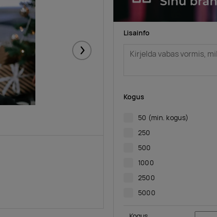
Lisainfo
Järgmised
Kogus
50
(min. kogus)
250
500
1000
2500
5000
Kogus