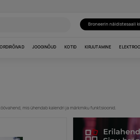
Broneerin näidistesaali 
ORDIRÕIVAD
JOOGINÕUD
KOTID
KIRJUTAMINE
ELEKTROO
töövahend, mis ühendab kalendri ja märkmiku funktsioonid.