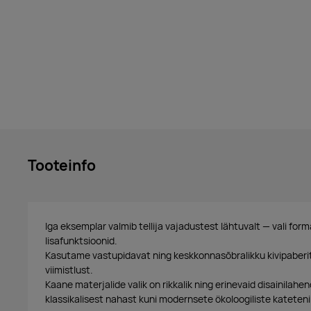
Tooteinfo
Iga eksemplar valmib tellija vajadustest lähtuvalt — vali for
lisafunktsioonid.
Kasutame vastupidavat ning keskkonnasõbralikku kivipaber
viimistlust.
Kaane materjalide valik on rikkalik ning erinevaid disainilahen
klassikalisest nahast kuni modernsete ökoloogiliste kateteni