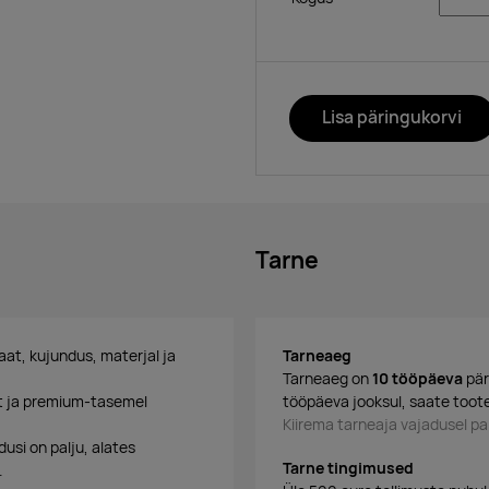
Lisa päringukorvi
Tarne
maat, kujundus, materjal ja
Tarneaeg
Tarneaeg on
10 tööpäeva
pär
it ja premium-tasemel
tööpäeva jooksul, saate toote
Kiirema tarneaja vajadusel 
dusi on palju, alates
Tarne tingimused
.