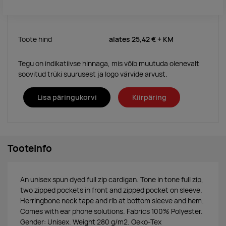
Toote hind
alates
25,42 €
+ KM
Tegu on indikatiivse hinnaga, mis võib muutuda olenevalt
soovitud trüki suurusest ja logo värvide arvust.
Lisa päringukorvi
Kiirpäring
Tooteinfo
An unisex spun dyed full zip cardigan. Tone in tone full zip,
two zipped pockets in front and zipped pocket on sleeve.
Herringbone neck tape and rib at bottom sleeve and hem.
Comes with ear phone solutions. Fabrics 100% Polyester.
Gender: Unisex. Weight 280 g/m2. Oeko-Tex