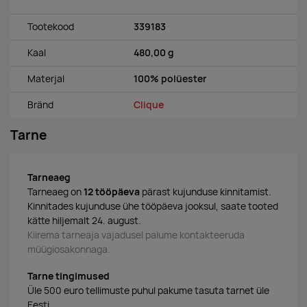
Tootekood
339183
Kaal
480,00 g
Materjal
100% polüester
Bränd
Clique
Tarne
Tarneaeg
Tarneaeg on
12 tööpäeva
pärast kujunduse kinnitamist.
Kinnitades kujunduse ühe tööpäeva jooksul, saate tooted
kätte hiljemalt 24. august.
Kiirema tarneaja vajadusel palume kontakteeruda
müügiosakonnaga.
Tarne tingimused
Üle 500 euro tellimuste puhul pakume tasuta tarnet üle
Eesti.