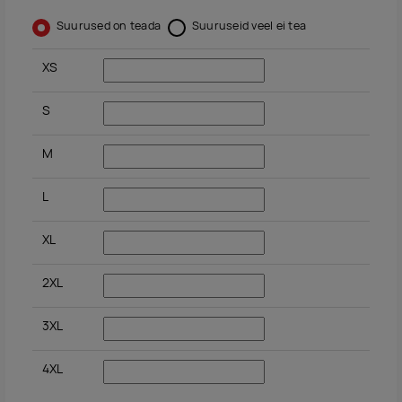
Suurused on teada
Suuruseid veel ei tea
XS
S
M
L
XL
2XL
3XL
4XL