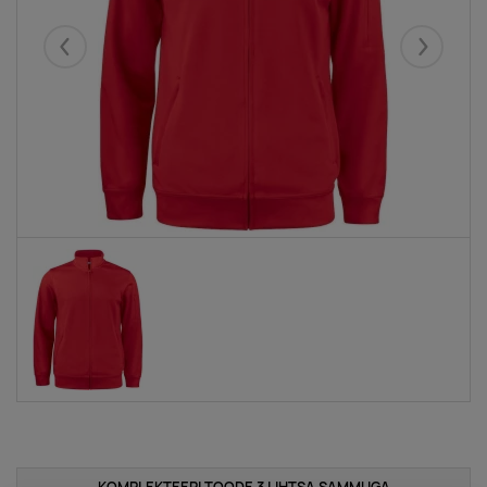
Eelmised
Järgmise