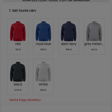
KOMPLEKTEERI TOODE 3 LIHTSA SAMMUGA
1. Vali toote värv
red
royal blue
dark navy
grey melange
193 tk
995 tk
886 tk
464 tk
black
white
2475 tk
656 tk
Vaata kogu laoseisu