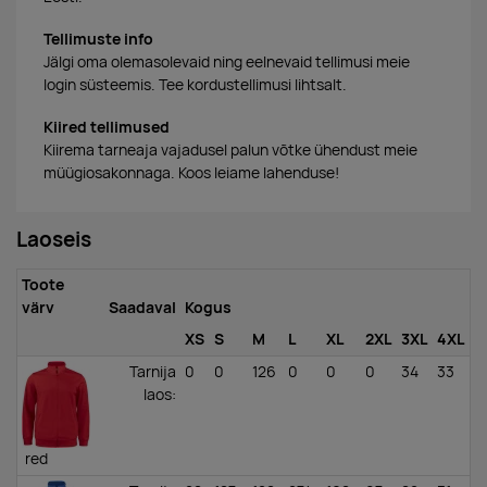
Tellimuste info
Jälgi oma olemasolevaid ning eelnevaid tellimusi meie
login süsteemis. Tee kordustellimusi lihtsalt.
Kiired tellimused
Kiirema tarneaja vajadusel palun võtke ühendust meie
müügiosakonnaga. Koos leiame lahenduse!
Laoseis
Toote
värv
Saadaval
Kogus
XS
S
M
L
XL
2XL
3XL
4XL
Tarnija
0
0
126
0
0
0
34
33
laos
:
red