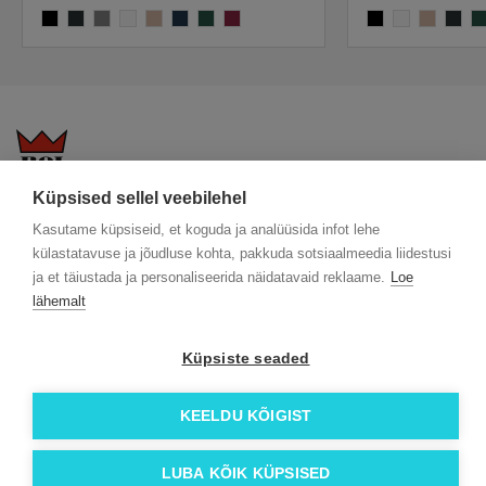
black
anthracite
heather grey
white
desert dust
french navy
bottle green
burgundy
black
white
desert dus
anthra
bo
Küpsised sellel veebilehel
KKK
Üldtingimused
Blogi
Kasutame küpsiseid, et koguda ja analüüsida infot lehe
Trükitehnikad
ÖKO reklaamkingitused
Meeskond
külastatavuse ja jõudluse kohta, pakkuda sotsiaalmeedia liidestusi
Meist lähemalt
Kontakt
ja et täiustada ja personaliseerida näidatavaid reklaame.
Loe
Facebook
lähemalt
Instagram
Linkedin
Küpsiste seaded
© 2026 Roi OÜ | Kõik õigused on kaitstud.
KEELDU KÕIGIST
LUBA KÕIK KÜPSISED