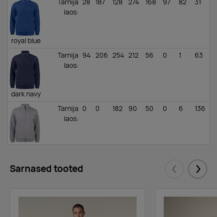
Tarnija
28
187
128
274
168
97
82
31
laos
:
royal blue
Tarnija
94
206
254
212
56
0
1
63
laos
:
dark navy
Tarnija
0
0
182
90
50
0
6
136
laos
:
grey
melange
Sarnased tooted
Tarnija
0
163
705
626
696
110
52
123
Eelmised
Järgm
laos
:
black