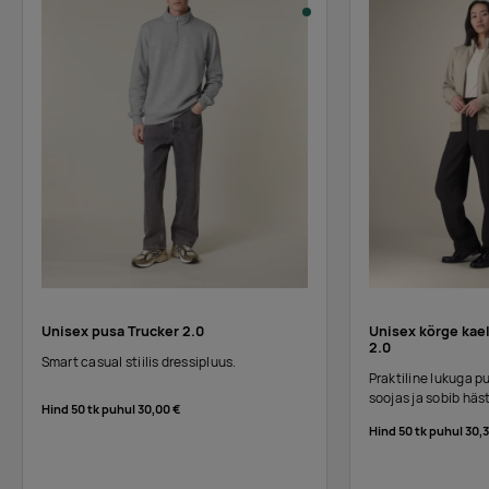
Tarnija
47
89
128
187
95
31
38
41
laos
:
white
Unisex pusa Trucker 2.0
Unisex kõrge kael
2.0
Smart casual stiilis dressipluus.
Praktiline lukuga p
soojas ja sobib häst
Hind 50 tk puhul
30,00 €
Hind 50 tk puhul
30,3