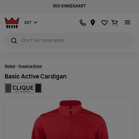
ROI KINKEKAART
Lemmikud
Ostukorv
EST
Riided
Pusad ja fliisid
Basic Active Cardigan