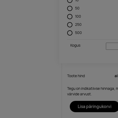
50
100
250
500
Kogus
Toote hind
a
Tegu on indikatiivse hinnaga, 
värvide arvust.
Lisa päringukorvi