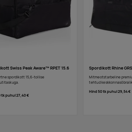
ikott Swiss Peak Aware™ RPET 15.6
Spordikott Rhine GRS
tne spordikott 15,6-tollise
Mitmeotstarbeline premiu
utitaskuga.
tehtud keskkonnasõbralik
Hind 50 tk puhul
29,54 €
0 tk puhul
27,40 €