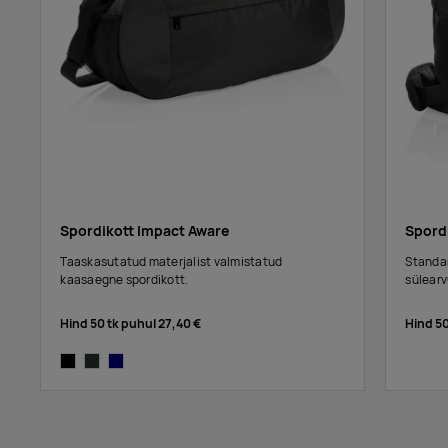
Spordikott Impact Aware
Spord
Taaskasutatud materjalist valmistatud
Standar
kaasaegne spordikott.
sülearv
Hind 50 tk puhul
27,40 €
Hind 5
black
anthracite
navy