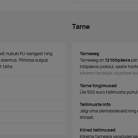
Tarne
last nubuki PU-kangast ning
Tarneaeg
st sisemus. Põhiosa sulgub
Tarneaeg on
12 tööpäeva
pär
 täita.
tööpäeva jooksul, saate toote
Kiirema tarneaja vajadusel 
Tarne tingimused
Üle 500 euro tellimuste puhul
Tellimuste info
Jälgi oma olemasolevaid ning 
lihtsalt.
Kiired tellimused
Kiirema tarneaja vajadusel p