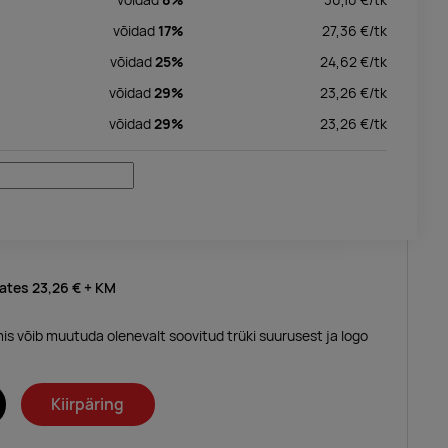
võidad
17%
27,36
€/
tk
võidad
25%
24,62
€/
tk
võidad
29%
23,26
€/
tk
võidad
29%
23,26
€/
tk
lates
23,26 €
+ KM
mis võib muutuda olenevalt soovitud trüki suurusest ja logo
Kiirpäring