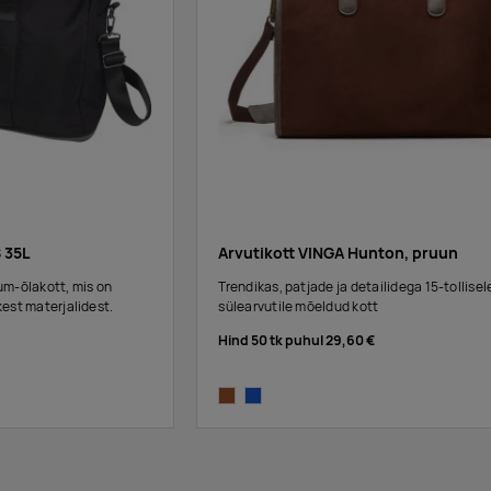
 35L
Arvutikott VINGA Hunton, pruun
m-õlakott, mis on
Trendikas, patjade ja detailidega 15-tollisel
est materjalidest.
sülearvutile mõeldud kott
Hind 50 tk puhul
29,60 €
brown
blue