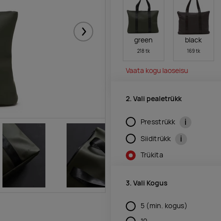
Järgmised
green
black
218 tk
169 tk
Vaata kogu laoseisu
2. Vali pealetrükk
i
Presstrükk
i
Siiditrükk
Trükita
3. Vali Kogus
5
(min. kogus)
10