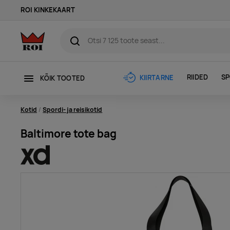
ROI KINKEKAART
RIIDED
SP
KIIRTARNE
KÕIK TOOTED
Kotid
Spordi- ja reisikotid
Baltimore tote bag