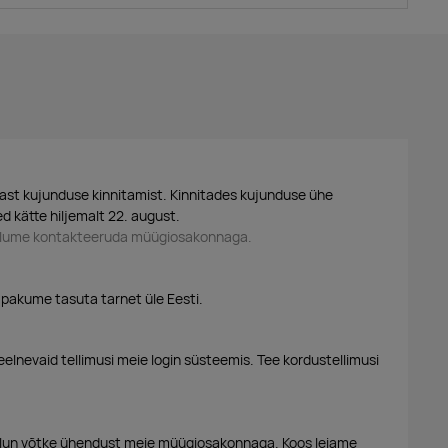
ast kujunduse kinnitamist. Kinnitades kujunduse ühe
d kätte hiljemalt 22. august.
palume kontakteeruda müügiosakonnaga.
 pakume tasuta tarnet üle Eesti.
eelnevaid tellimusi meie login süsteemis. Tee kordustellimusi
alun võtke ühendust meie müügiosakonnaga. Koos leiame