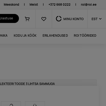
Meeskond
|
Meist
|
+372 668 0222
|
roi@roi.ee
Lemmikud
külastuse
MINU KONTO
EST
Ostukorv
NIKA
KODU JA KÖÖK
ERILAHENDUSED
ROI TÖÖRIIDED
LEKTEERI TOODE 3 LIHTSA SAMMUGA