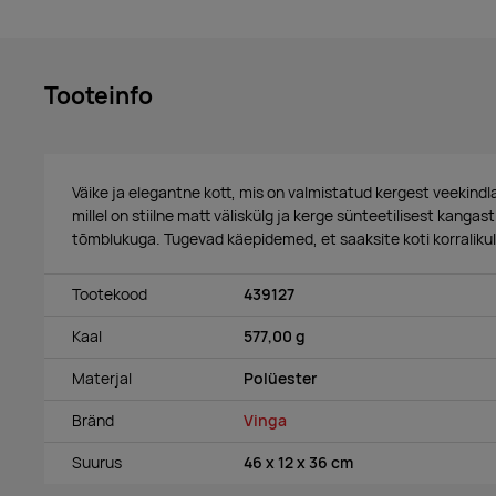
Tooteinfo
Väike ja elegantne kott, mis on valmistatud kergest veekind
millel on stiilne matt väliskülg ja kerge sünteetilisest kanga
tõmblukuga. Tugevad käepidemed, et saaksite koti korralikult
Tootekood
439127
Kaal
577,00 g
Materjal
Polüester
Bränd
Vinga
Suurus
46 x 12 x 36 cm