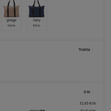
greige
navy
1548 tk
809 tk
Trükita
0
tk
32,83
€/
tk
võidad
8%
30,10
€/
tk