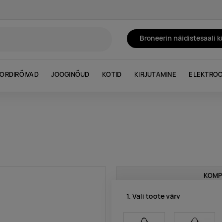
Broneerin näidistesaali 
ORDIRÕIVAD
JOOGINÕUD
KOTID
KIRJUTAMINE
ELEKTROO
KOMP
1. Vali toote värv