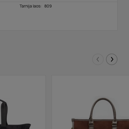
Tarnija laos:
809
Eelmised
Järgmis