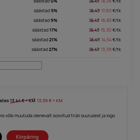
säästad
0%
18,43
18,36
€/
tk
säästad
5%
18,43
17,60
€/
tk
säästad
9%
18,43
16,83
€/
tk
säästad
17%
18,43
15,30
€/
tk
säästad
21%
18,43
14,54
€/
tk
säästad
27%
18,43
13,39
€/
tk
lates
13,44 €
+ KM
13,39 €
+ KM
mis võib muutuda olenevalt soovitud trüki suurusest ja logo
Kiirpäring