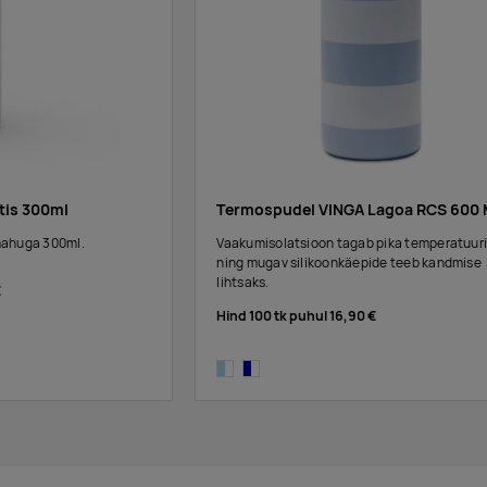
tis 300ml
Termospudel VINGA Lagoa RCS 600
mahuga 300ml.
Vaakumisolatsioon tagab pika temperatuur
ning mugav silikoonkäepide teeb kandmise
lihtsaks.
€
Hind 100 tk puhul
16,90 €
e
light-blue/white
navy,white