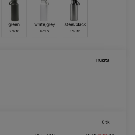
green
white,grey
steel/black
3592 tk
1439 tk
1769 tk
Trükita
0
tk