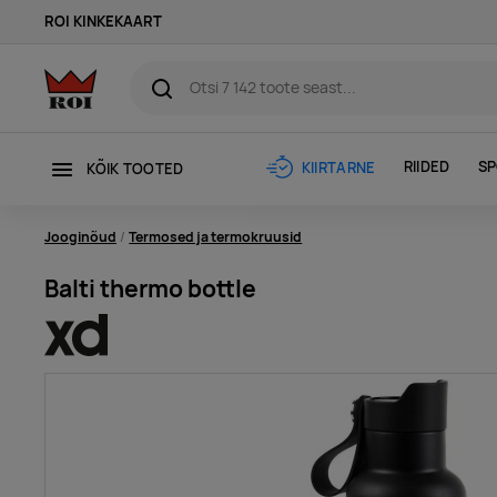
ROI KINKEKAART
RIIDED
SP
KIIRTARNE
KÕIK TOOTED
Jooginõud
Termosed ja termokruusid
Balti thermo bottle