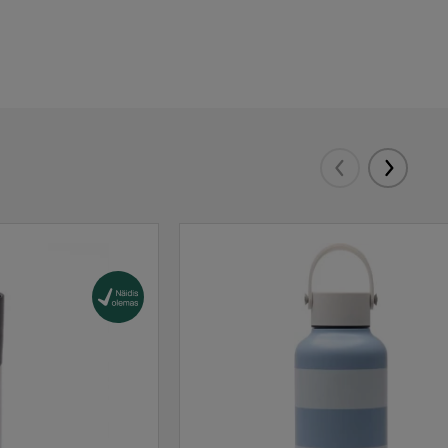
Eelmised
Järgmis