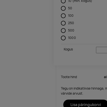
10
(min. kogus)
50
100
250
500
1000
Kogus
Toote hind
a
Tegu on indikatiivse hinnaga, 
värvide arvust.
Lisa päringukorvi