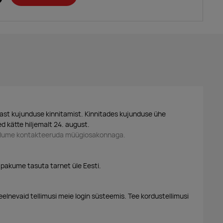
ast kujunduse kinnitamist. Kinnitades kujunduse ühe
d kätte hiljemalt 24. august.
palume kontakteeruda müügiosakonnaga.
 pakume tasuta tarnet üle Eesti.
eelnevaid tellimusi meie login süsteemis. Tee kordustellimusi