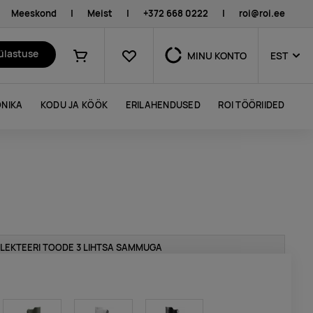
Meeskond
|
Meist
|
+372 668 0222
|
roi@roi.ee
Lemmikud
külastuse
MINU KONTO
EST
Ostukorv
NIKA
KODU JA KÖÖK
ERILAHENDUSED
ROI TÖÖRIIDED
LEKTEERI TOODE 3 LIHTSA SAMMUGA