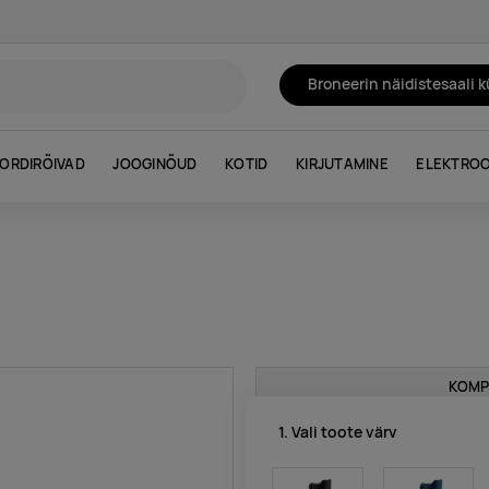
Broneerin näidistesaali 
ORDIRÕIVAD
JOOGINÕUD
KOTID
KIRJUTAMINE
ELEKTROO
KOMP
1. Vali toote värv