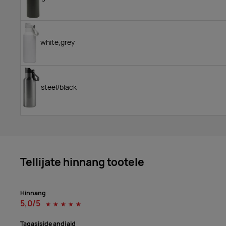
white,grey
steel/black
Tellijate hinnang tootele
Hinnang
5,0/5
☆
☆
☆
☆
☆
Tagasiside andjaid