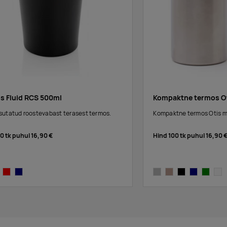
s Fluid RCS 500ml
Kompaktne termos O
sutatud roostevabast terasest termos.
Kompaktne termos Otis 
00 tk puhul
16,90 €
Hind 100 tk puhul
16,90 
een
red
navy
steel
greige
black
navy
green
whit