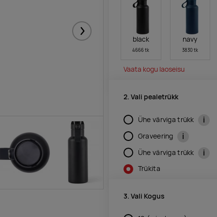
Järgmised
black
navy
4666 tk
3830 tk
Vaata kogu laoseisu
2. Vali pealetrükk
i
Ühe värviga trükk
i
Graveering
i
Ühe värviga trükk
Trükita
3. Vali Kogus