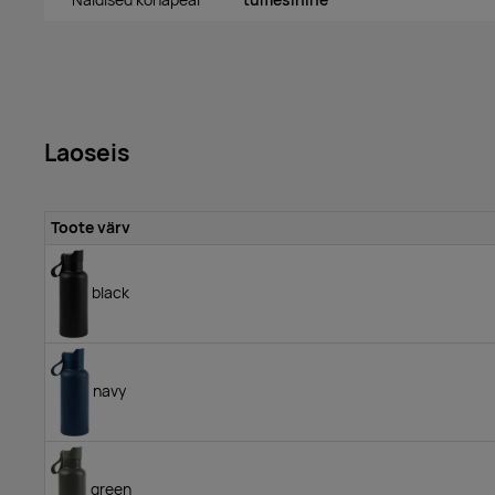
Laoseis
Toote värv
black
navy
green