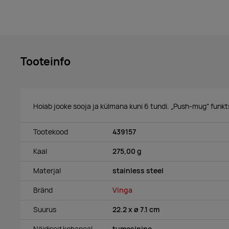
Tooteinfo
Hoiab jooke sooja ja külmana kuni 6 tundi.
„
Push-mug" funkt
Tootekood
439157
Kaal
275,00 g
Materjal
stainless steel
Bränd
Vinga
Suurus
22.2 x ø 7.1 cm
Näidised kohapeal
tumesinine