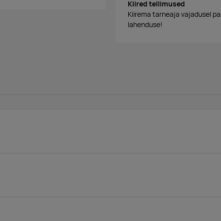
Kiired tellimused
Kiirema tarneaja vajadusel p
lahenduse!