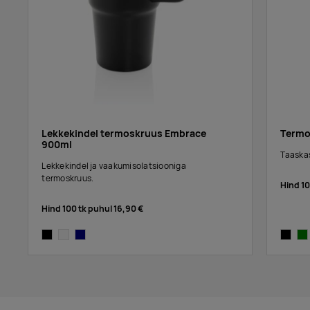
Lekkekindel termoskruus Embrace
Termo
900ml
Taaska
Lekkekindel ja vaakumisolatsiooniga
termoskruus.
Hind 1
Hind 100 tk puhul
16,90 €
black
white
navy
black
gr