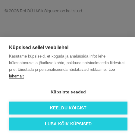
© 2026 Roi OÜ | Kõik õigused on kaitstud.
Küpsised sellel veebilehel
Kasutame küpsiseid, et koguda ja analüüsida infot lehe
külastatavuse ja jõudluse kohta, pakkuda sotsiaalmeedia liidestusi
ja et täiustada ja personaliseerida näidatavaid reklaame.
Loe
lähemalt
Küpsiste seaded
KEELDU KÕIGIST
LUBA KÕIK KÜPSISED