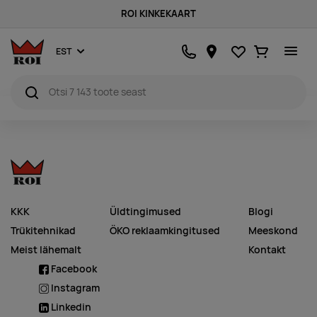
ROI KINKEKAART
Lemmikud
Ostukorv
EST
KKK
Üldtingimused
Blogi
Trükitehnikad
ÖKO reklaamkingitused
Meeskond
Meist lähemalt
Kontakt
Facebook
Instagram
Linkedin