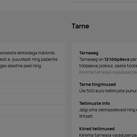
Tarne
ooneliste lehtedega märkmik.
Tarneaeg
t e. puuvillast ning paberite
Tarneaeg on
12 tööpäeva
pär
gav elastne pael ning
tööpäeva jooksul, saate toote
Kiirema tarneaja vajadusel 
Tarne tingimused
Üle 500 euro tellimuste puhul
Tellimuste info
Jälgi oma olemasolevaid ning 
lihtsalt.
Kiired tellimused
Kiirema tarneaja vajadusel p