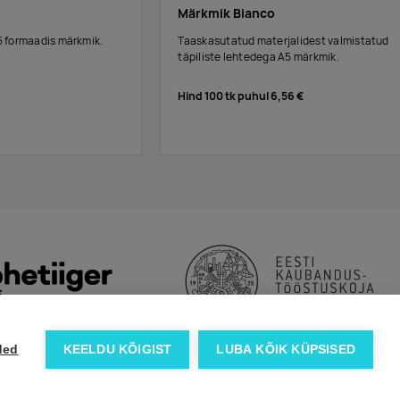
Märkmik Bianco
 formaadis märkmik.
Taaskasutatud materjalidest valmistatud
täpiliste lehtedega A5 märkmik.
Hind 100 tk puhul
6,56 €
ded
KEELDU KÕIGIST
LUBA KÕIK KÜPSISED