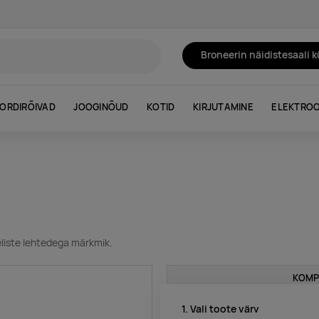
Broneerin näidistesaali 
ORDIRÕIVAD
JOOGINÕUD
KOTID
KIRJUTAMINE
ELEKTROO
eliste lehtedega märkmik.
KOMP
1. Vali toote värv