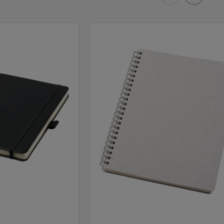
Eelmised
Järgmis