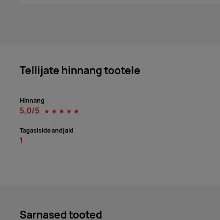
Tellijate hinnang tootele
Hinnang
5,0/5
☆
☆
☆
☆
☆
Tagasiside andjaid
1
Sarnased tooted