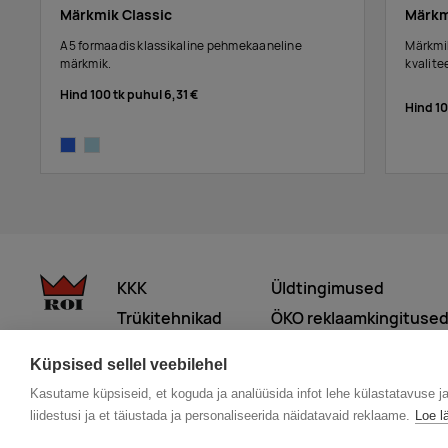
Märkmik Classic
Märkm
A5 formaadis klassikaline pehmekaaneline
Märkmik
märkmik.
kvalite
Hind 100 tk puhul
6,31 €
Hind 1
royal blue
light blue
KKK
Üldtingimused
Trükitehnikad
ÖKO reklaamkingituse
Meist lähemalt
Küpsised sellel veebilehel
Kasutame küpsiseid, et koguda ja analüüsida infot lehe külastatavuse j
© 2026 Roi OÜ | Kõik õigused on kaitstud.
liidestusi ja et täiustada ja personaliseerida näidatavaid reklaame.
Loe l