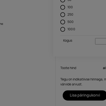
100
250
500
ne
1000
Kogus
Toote hind
a
Tegu on indikatiivse hinnaga, 
värvide arvust.
Lisa päringukorvi