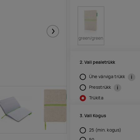
Järgmised
green/green
2. Vali pealetrükk
i
Ühe värviga trükk
i
Presstrükk
Trükita
3. Vali Kogus
25
(min. kogus)
50