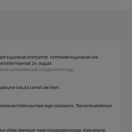
ast kujunduse kinnitamist. Kinnitades kujunduse ühe
d kätte hiljemalt 24. august.
palume kontakteeruda müügiosakonnaga.
 pakume tasuta tarnet üle Eesti.
eelnevaid tellimusi meie login süsteemis. Tee kordustellimusi
alun võtke ühendust meie müügiosakonnaga. Koos leiame