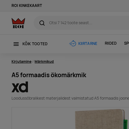
ROI KINKEKAART
RIIDED
SP
KIIRTARNE
KÕIK TOOTED
Kirjutamine
Märkmikud
A5 formaadis ökomärkmik
Loodussõbralikest materjalidest valmistatud A5 formaadis joon