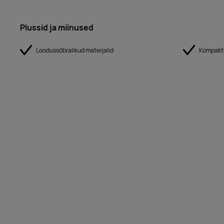
Plussid ja miinused
Loodussõbralikud materjalid
Kompakt