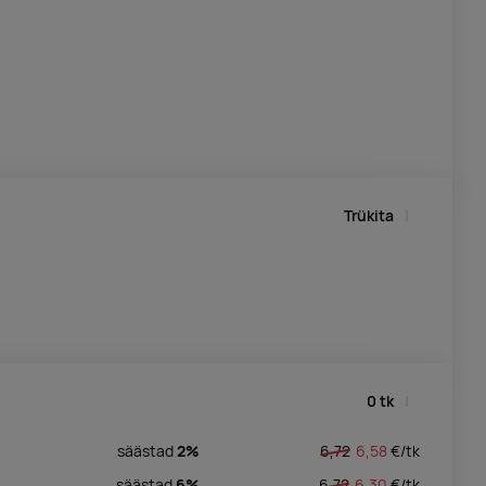
Trükita
0
tk
säästad
2%
6,72
6,58
€/
tk
säästad
6%
6,72
6,30
€/
tk