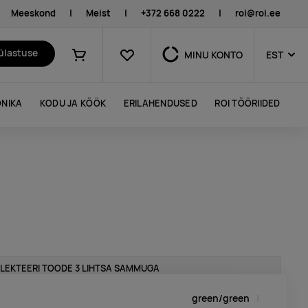
Meeskond
|
Meist
|
+372 668 0222
|
roi@roi.ee
Lemmikud
külastuse
MINU KONTO
EST
Ostukorv
NIKA
KODU JA KÖÖK
ERILAHENDUSED
ROI TÖÖRIIDED
LEKTEERI TOODE 3 LIHTSA SAMMUGA
green/green