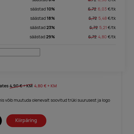
säästad
10%
6,72
6,03
€/
tk
säästad
18%
6,72
5,48
€/
tk
säästad
23%
6,72
5,21
€/
tk
säästad
29%
6,72
4,80
€/
tk
lates
4,90 €
+ KM
4,80 €
+ KM
mis võib muutuda olenevalt soovitud trüki suurusest ja logo
Kiirpäring