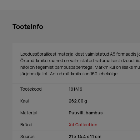
Tooteinfo
Loodussõbralikest materjalidest valmistatud A5 formaadis j
Ökomärkmiku kaaned on valmistatud naturaalsest džuudiriides
näol on tegemist bambuspaberitega. Märkmikul on lisaks mu
järjehoidjalint. Antud märkmikul on 160 lehekülge.
Tootekood
191419
Kaal
262,00 g
Materjal
Puuvill, bambus
Bränd
Xd Collection
Suurus
21 x 14.4 x 1.1 cm