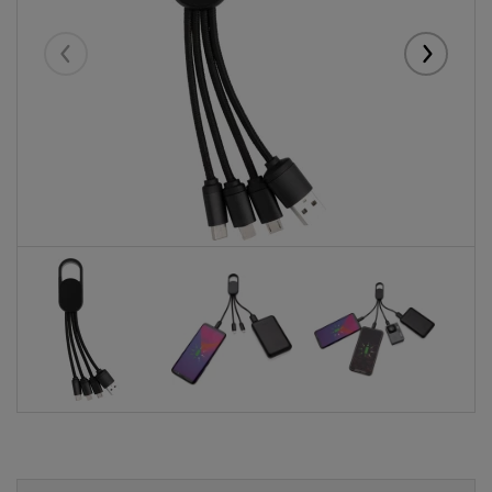
Eelmised
Järgmise