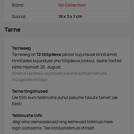
Bränd
Xd Collection
Suurus
18 x 3 x 1 cm
Tarne
Tarneaeg
Tarneaeg on
12 tööpäeva
pärast kujunduse kinnitamist.
Kinnitades kujunduse ühe tööpäeva jooksul, saate tooted
kätte hiljemalt 26. august.
Kiirema tarneaja vajadusel palume kontakteeruda
müügiosakonnaga.
Tarne tingimused
Üle 500 euro tellimuste puhul pakume tasuta tarnet üle
Eesti.
Tellimuste info
Jälgi oma olemasolevaid ning eelnevaid tellimusi meie
login süsteemis. Tee kordustellimusi lihtsalt.