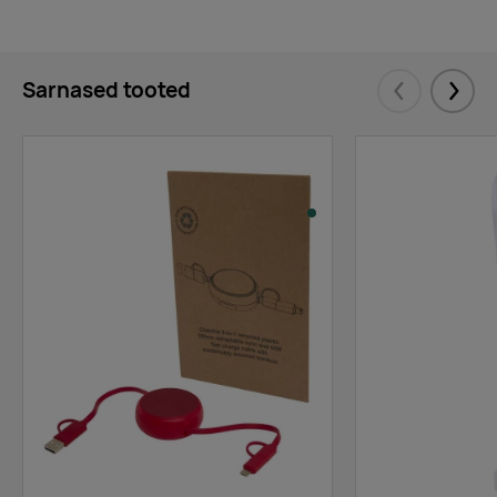
Sarnased tooted
Eelmised
Järgm