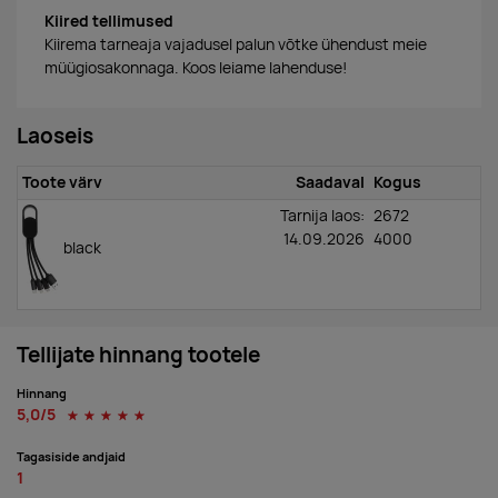
Kiired tellimused
Kiirema tarneaja vajadusel palun võtke ühendust meie
müügiosakonnaga. Koos leiame lahenduse!
Laoseis
Toote värv
Saadaval
Kogus
Tarnija laos:
2672
14.09.2026
4000
black
Tellijate hinnang tootele
Hinnang
5,0/5
☆
☆
☆
☆
☆
Tagasiside andjaid
1