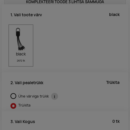
KOMPLEKTEERI TOODE 3 LIHTSA SAMMUGA
black
1. Vali toote värv
black
2672 tk
Trükita
2. Vali pealetrükk
Ühe värviga trükk
i
Trükita
0
tk
3. Vali Kogus