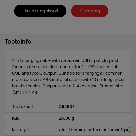
Lisa päringukorvi
Kiirpäring
Tooteinfo
4 in 1 charging cable with carabiner. USB input plug and
for output: double-sided connector for IOS devices, micro
USB and type C output. Suitable for charging all common
mobile devices. ABS material casing with 10 cm long nylon
braided cables. Supports up to 2.1A charging. Product size
(cm):1 x 3 x 18
Tootekood
262607
Kaal
23,00 g
Materjal
abs, thermoplastic elastomer (tpe)