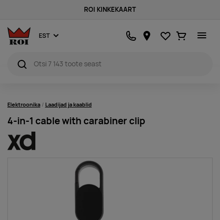
ROI KINKEKAART
Lemmikud
Ostukorv
EST
Elektroonika
Laadijad ja kaablid
4-in-1 cable with carabiner clip