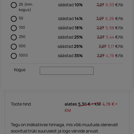
25
(min.
säästad
10%
7,27
6,53
€/
tk
kogus)
50
säästad
14%
7,27
6,26
€/
tk
100
säästad
18%
7,27
5,98
€/
tk
250
säästad
25%
7,27
5,44
€/
tk
500
säästad
29%
7,27
5,17
€/
tk
1000
säästad
35%
7,27
4,76
€/
tk
Kogus
Toote hind
alates
5,30 €
+ KM
4,76 €
+
KM
Tegu on indikatiivse hinnaga, mis võib muutuda olenevalt
soovitud trüki suurusest ja logo värvide arvust.