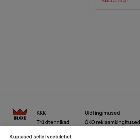
Vaata värve
(2)
KKK
Üldtingimused
Trükitehnikad
ÖKO reklaamkingituse
Meist lähemalt
Küpsised sellel veebilehel