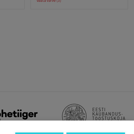
Vaata värve
(3)