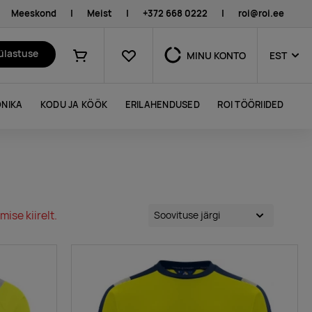
Meeskond
|
Meist
|
+372 668 0222
|
roi@roi.ee
Lemmikud
külastuse
MINU KONTO
EST
Ostukorv
NIKA
KODU JA KÖÖK
ERILAHENDUSED
ROI TÖÖRIIDED
ise kiirelt.