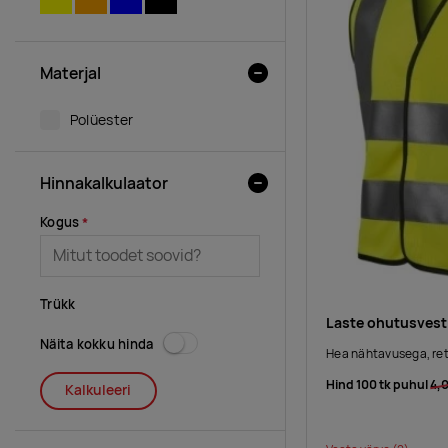
Materjal
Polüester
Hinnakalkulaator
Kogus
Trükk
Laste ohutusvest
Näita kokku hinda
Hea nähtavusega, ret
Hind 100 tk puhul
4,
Kalkuleeri