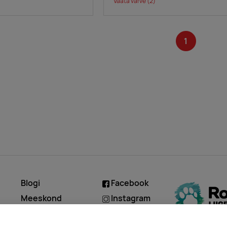
Vaata värve
(2)
1
Blogi
Facebook
d
Meeskond
Instagram
Kontakt
Linkedin