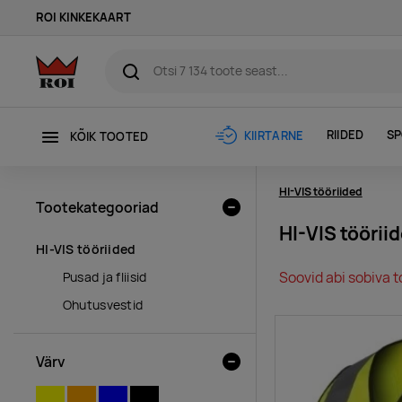
ROI KINKEKAART
RIIDED
SP
KIIRTARNE
KÕIK TOOTED
HI-VIS tööriided
Tootekategooriad
HI-VIS töörii
HI-VIS tööriided
Soovid abi sobiva t
Pusad ja fliisid
Ohutusvestid
Värv
KOLLANE
ORANŽ
SININE
MUST