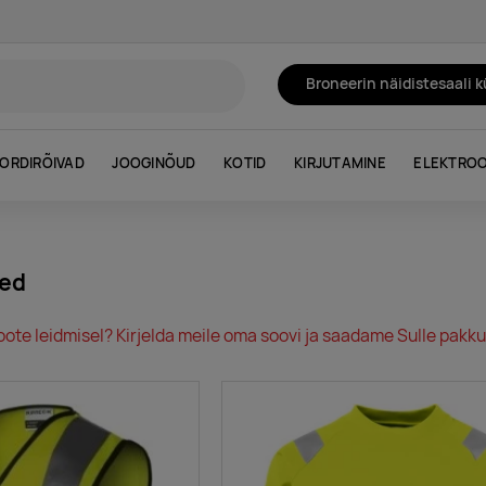
Broneerin näidistesaali 
ORDIRÕIVAD
JOOGINÕUD
KOTID
KIRJUTAMINE
ELEKTROO
ded
oote leidmisel? Kirjelda meile oma soovi ja saadame Sulle pakkum