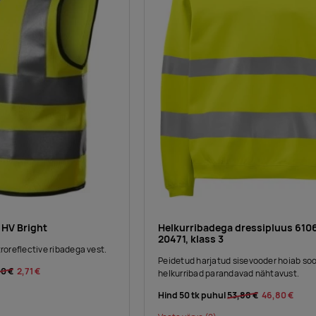
 HV Bright
Helkurribadega dressipluus 6106
20471, klass 3
roreflective ribadega vest.
Peidetud harjatud sisevooder hoiab soo
00 €
2,71 €
helkurribad parandavad nähtavust.
Hind 50 tk puhul
53,88 €
46,80 €