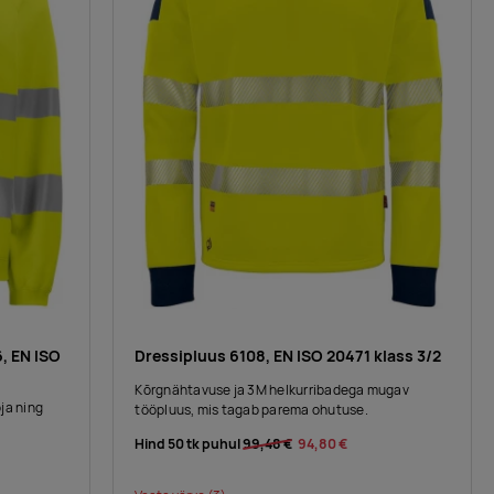
, EN ISO
Dressipluus 6108, EN ISO 20471 klass 3/2
Kõrgnähtavuse ja 3M helkurribadega mugav
ja ning
tööpluus, mis tagab parema ohutuse.
Hind 50 tk puhul
99,48 €
94,80 €