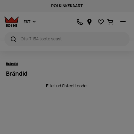
ROI KINKEKAART
Lemmikud
Ostukorv
EST
Brändid
Brändid
Ei leitud ühtegi toodet