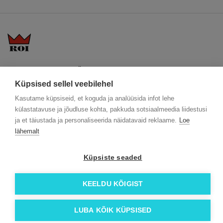
KKK
Üldtingimused
Blogi
Trükitehnikad
ÖKO reklaamkingitused
Meeskond
Küpsised sellel veebilehel
Meist lähemalt
Kontakt
Kasutame küpsiseid, et koguda ja analüüsida infot lehe
külastatavuse ja jõudluse kohta, pakkuda sotsiaalmeedia liidestusi
Facebook
ja et täiustada ja personaliseerida näidatavaid reklaame.
Loe
Instagram
lähemalt
Linkedin
Küpsiste seaded
© 2026 Roi OÜ | Kõik õigused on kaitstud.
KEELDU KÕIGIST
LUBA KÕIK KÜPSISED