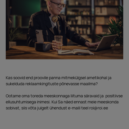
Kas soovid end proovile panna mitmekülgsel ametikohal ja
sukelduda reklaamkingituste põnevasse maailma?
Ootame oma toreda meeskonnaga liituma säravaid ja positiivse
ellusuhtumisega inimesi. Kui Sa näed ennast meie meeskonda
sobivat,
siis võta julgelt ühendust e-maili teel roi@roi.ee