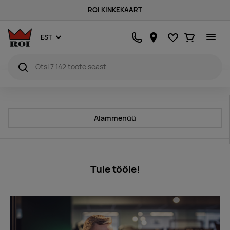
ROI KINKEKAART
Lemmikud
Ostukorv
EST
Alammenüü
Tule tööle!