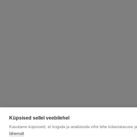
Küpsised sellel veebilehel
Kasutame küpsiseid, et koguda ja analüüsida infot lehe külastatavuse ja 
lähemalt