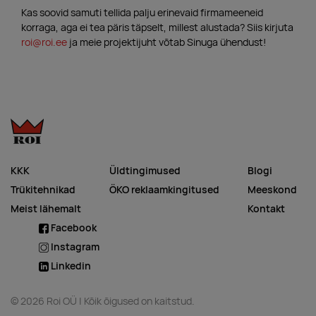
Kas soovid samuti tellida palju erinevaid firmameeneid
korraga, aga ei tea päris täpselt, millest alustada? Siis kirjuta
roi@roi.ee
ja meie projektijuht võtab Sinuga ühendust!
KKK
Üldtingimused
Blogi
Trükitehnikad
ÖKO reklaamkingitused
Meeskond
Meist lähemalt
Kontakt
Facebook
Instagram
Linkedin
© 2026 Roi OÜ | Kõik õigused on kaitstud.