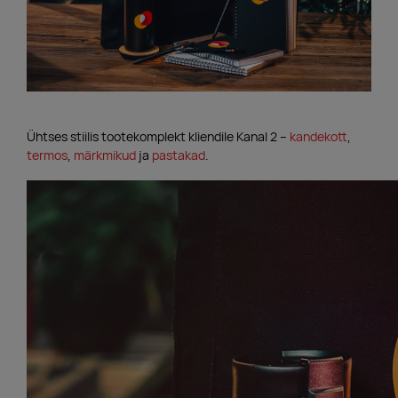
Ühtses stiilis tootekomplekt kliendile Kanal 2 –
kandekott
,
termos
,
märkmikud
ja
pastakad
.