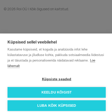
© 2026 Roi OÜ | Kõik õigused on kaitstud.
Küpsised sellel veebilehel
Kasutame küpsiseid, et koguda ja analüüsida infot lehe
külastatavuse ja jõudluse kohta, pakkuda sotsiaalmeedia liidestusi
ja et täiustada ja personaliseerida näidatavaid reklaame.
Loe
lähemalt
Küpsiste seaded
KEELDU KÕIGIST
LUBA KÕIK KÜPSISED