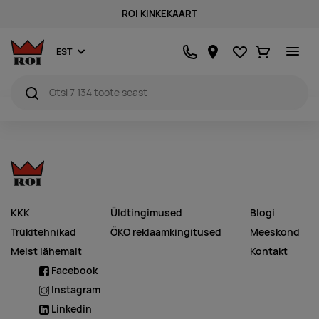
ROI KINKEKAART
Lemmikud
Ostukorv
EST
KKK
Üldtingimused
Blogi
Trükitehnikad
ÖKO reklaamkingitused
Meeskond
Meist lähemalt
Kontakt
Facebook
Instagram
Linkedin