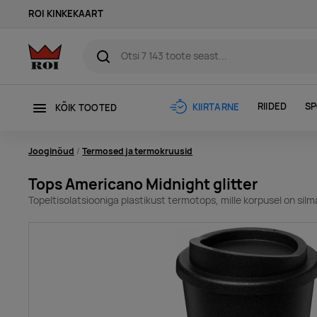
ROI KINKEKAART
RIIDED
SP
KIIRTARNE
KÕIK TOOTED
Jooginõud
Termosed ja termokruusid
Tops Americano Midnight glitter
Topeltisolatsiooniga plastikust termotops, mille korpusel on sil