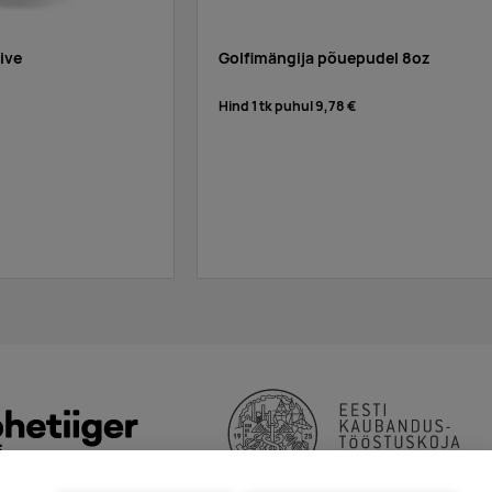
ive
Golfimängija põuepudel 8oz
Hind 1 tk puhul
9,78 €