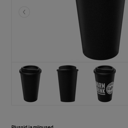
Eelmised
Plussid ja miinused