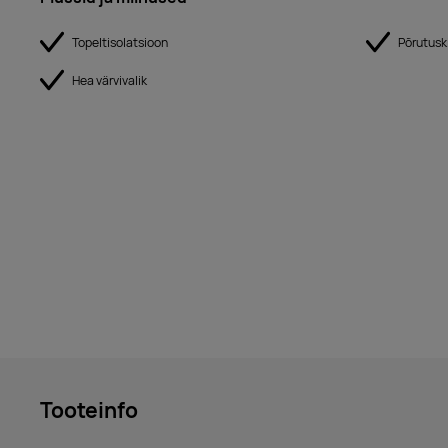
Topeltisolatsioon
Põrutusk
Hea värvivalik
Tooteinfo