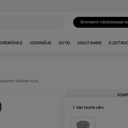
Broneerin näidistesaali 
ORDIRÕIVAD
JOOGINÕUD
KOTID
KIRJUTAMINE
ELEKTROO
mapaistev sädelev kiud.
KOMP
1. Vali toote värv