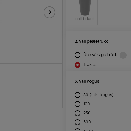
Järgmised
solid black
2. Vali pealetrükk
i
Ühe värviga trükk
Trükita
3. Vali Kogus
50
(min. kogus)
100
250
500
1000