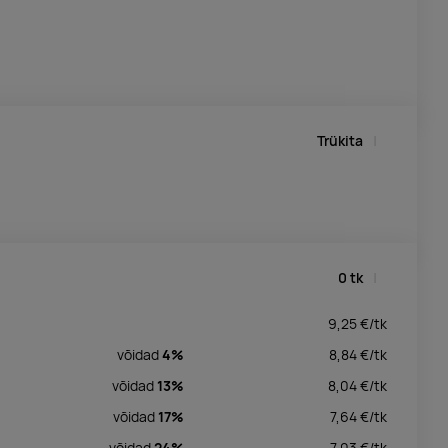
Trükita
0
tk
9,25
€/
tk
võidad
4%
8,84
€/
tk
võidad
13%
8,04
€/
tk
võidad
17%
7,64
€/
tk
võidad
24%
7,03
€/
tk