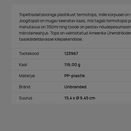
Topeltisolatsiooniga plastikust termotops, mille korpusel on 
Joogitopsil on mugav keeratav kaas, mis tagab termotopsi p
mahutavus on 350ml ning toode on pestav nõudepesumasin
mikrolaineahjus. Tops on valmistatud Ameerika Ühendriikide
taaskäideldavasse kilepakendisse.
Tootekood
123967
Kaal
116,00 g
Materjal
PP-plastik
Bränd
Unbranded
Suurus
15,4 x Ø 9,45 cm