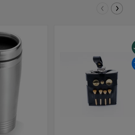
Eelmised
Järgmis