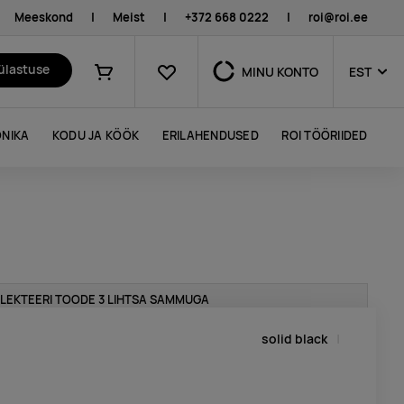
Meeskond
|
Meist
|
+372 668 0222
|
roi@roi.ee
Lemmikud
külastuse
MINU KONTO
EST
Ostukorv
NIKA
KODU JA KÖÖK
ERILAHENDUSED
ROI TÖÖRIIDED
LEKTEERI TOODE 3 LIHTSA SAMMUGA
solid black