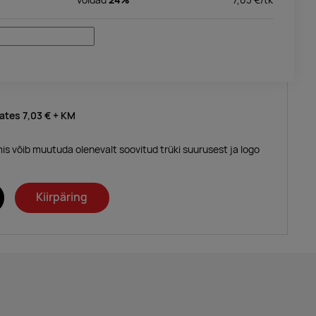
lates
7,03 €
+ KM
mis võib muutuda olenevalt soovitud trüki suurusest ja logo
Kiirpäring