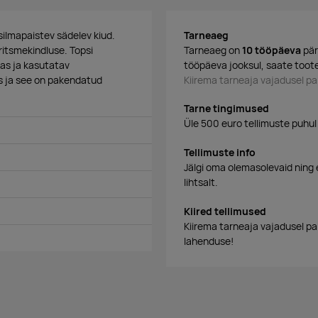
silmapaistev sädelev kiud.
Tarneaeg
ritsmekindluse. Topsi
Tarneaeg on
10 tööpäeva
pär
as ja kasutatav
tööpäeva jooksul, saate toote
s ja see on pakendatud
Kiirema tarneaja vajadusel 
Tarne tingimused
Üle 500 euro tellimuste puhul
Tellimuste info
Jälgi oma olemasolevaid ning 
lihtsalt.
Kiired tellimused
Kiirema tarneaja vajadusel p
lahenduse!