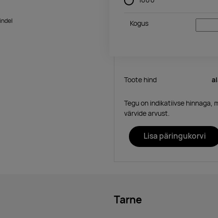
indel
Kogus
Toote hind
a
Tegu on indikatiivse hinnaga, 
värvide arvust.
Lisa päringukorvi
Tarne