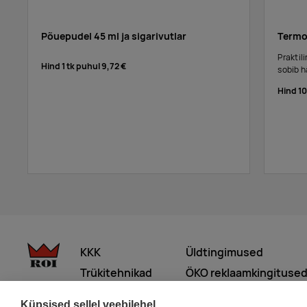
Põuepudel 45 ml ja sigarivutlar
Termo
Praktil
Hind 1 tk puhul
9,72 €
sobib h
Hind 1
KKK
Üldtingimused
Trükitehnikad
ÖKO reklaamkingituse
Meist lähemalt
Küpsised sellel veebilehel