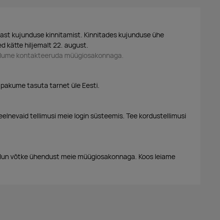
ast kujunduse kinnitamist. Kinnitades kujunduse ühe
d kätte hiljemalt 22. august.
palume kontakteeruda müügiosakonnaga.
 pakume tasuta tarnet üle Eesti.
eelnevaid tellimusi meie login süsteemis. Tee kordustellimusi
alun võtke ühendust meie müügiosakonnaga. Koos leiame