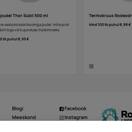
pudel Thor Subli 500 ml
Termokruus Rodeodr
Hind 100 tk puhul
8,98 €
ine vaakumisolatsiooniga pudel, mille pind
ästi logo või kujunduse trükkimiseks.
00 tk puhul
8,95 €
matt silver
Blogi
Facebook
d
Meeskond
Instagram
Kontakt
Linkedin