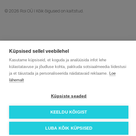
© 2026 Roi OÜ | Kõik õigused on kaitstud.
Küpsised sellel veebilehel
Kasutame küpsiseid, et koguda ja analüüsida infot lehe
külastatavuse ja jõudluse kohta, pakkuda sotsiaalmeedia liidestusi
ja et täiustada ja personaliseerida näidatavaid reklaame.
Loe
lähemalt
Küpsiste seaded
KEELDU KÕIGIST
LUBA KÕIK KÜPSISED