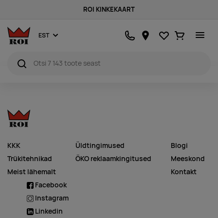
ROI KINKEKAART
Lemmikud
Ostukorv
EST
KKK
Üldtingimused
Blogi
Trükitehnikad
ÖKO reklaamkingitused
Meeskond
Meist lähemalt
Kontakt
Facebook
Instagram
Linkedin