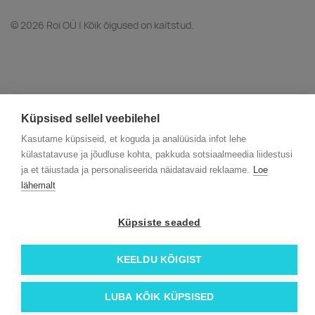
© 2026 Roi OÜ | Kõik õigused on kaitstud.
Küpsised sellel veebilehel
Kasutame küpsiseid, et koguda ja analüüsida infot lehe
külastatavuse ja jõudluse kohta, pakkuda sotsiaalmeedia liidestusi
ja et täiustada ja personaliseerida näidatavaid reklaame.
Loe
lähemalt
Küpsiste seaded
KEELDU KÕIGIST
LUBA KÕIK KÜPSISED