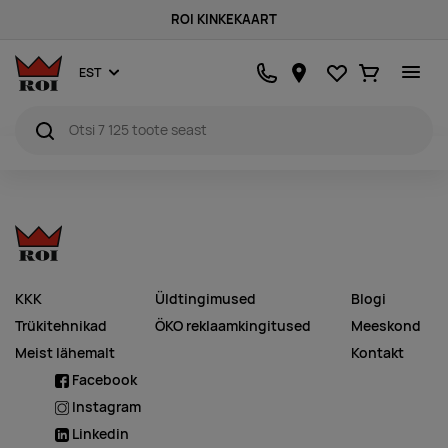
ROI KINKEKAART
Lemmikud
Ostukorv
EST
KKK
Üldtingimused
Blogi
Trükitehnikad
ÖKO reklaamkingitused
Meeskond
Meist lähemalt
Kontakt
Facebook
Instagram
Linkedin