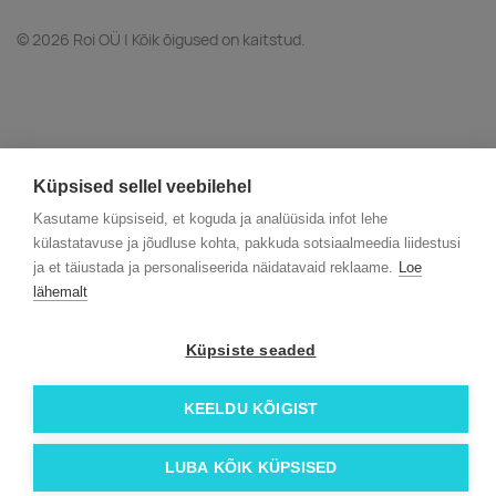
© 2026 Roi OÜ | Kõik õigused on kaitstud.
Küpsised sellel veebilehel
Kasutame küpsiseid, et koguda ja analüüsida infot lehe
külastatavuse ja jõudluse kohta, pakkuda sotsiaalmeedia liidestusi
ja et täiustada ja personaliseerida näidatavaid reklaame.
Loe
lähemalt
Küpsiste seaded
KEELDU KÕIGIST
LUBA KÕIK KÜPSISED