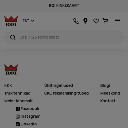
ROI KINKEKAART
Lemmikud
Ostukorv
EST
KKK
Üldtingimused
Blogi
Trükitehnikad
ÖKO reklaamkingitused
Meeskond
Meist lähemalt
Kontakt
Facebook
Instagram
Linkedin