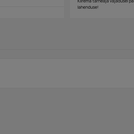
Kiirema tarneaja vajadusel p
lahenduse!