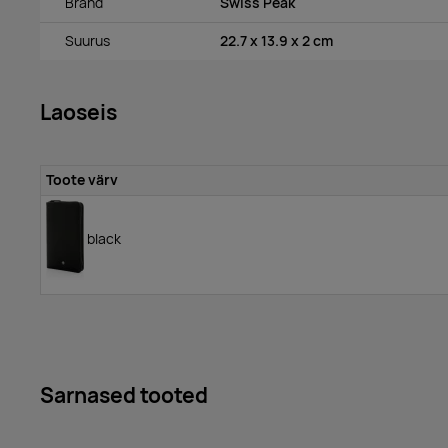
Bränd
Swiss Peak
Suurus
22.7 x 13.9 x 2 cm
Laoseis
Toote värv
black
Sarnased tooted