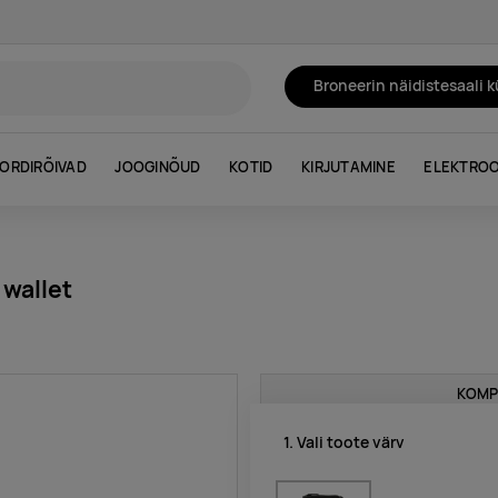
Broneerin näidistesaali 
ORDIRÕIVAD
JOOGINÕUD
KOTID
KIRJUTAMINE
ELEKTROO
 wallet
KOMP
1. Vali toote värv