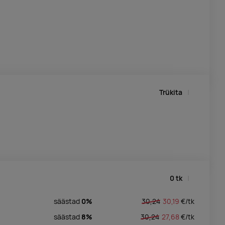
Trükita
0
tk
säästad
0%
30,24
30,19
€/
tk
säästad
8%
30,24
27,68
€/
tk