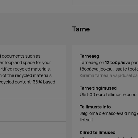
Tarne
vel documents such as
Tarneaeg
pen loop and space for your
Tarneaeg on
12 tööpäeva
pär
ified recycled materials.
tööpäeva jooksul, saate toote
n of the recycled materials.
Kiirema tarneaja vajadusel 
recycled content: 36% based
Tarne tingimused
Üle 500 euro tellimuste puhul
Tellimuste info
Jälgi oma olemasolevaid ning 
lihtsalt.
Kiired tellimused