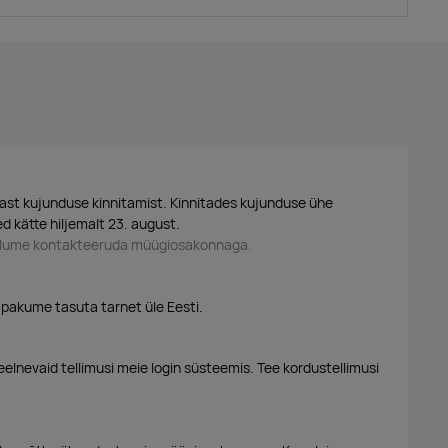
ast kujunduse kinnitamist. Kinnitades kujunduse ühe
d kätte hiljemalt 23. august.
palume kontakteeruda müügiosakonnaga.
 pakume tasuta tarnet üle Eesti.
eelnevaid tellimusi meie login süsteemis. Tee kordustellimusi