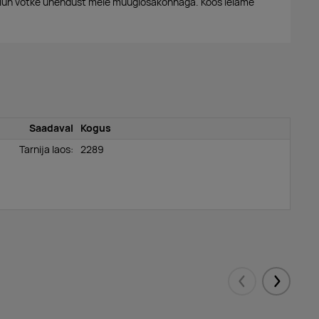
alun võtke ühendust meie müügiosakonnaga. Koos leiame
Saadaval
Kogus
Tarnija laos:
2289
Eelmised
Järgmis