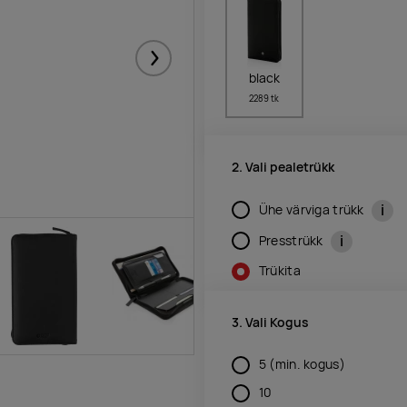
Järgmised
black
2289 tk
2. Vali pealetrükk
i
Ühe värviga trükk
i
Presstrükk
Trükita
3. Vali Kogus
5
(min. kogus)
10