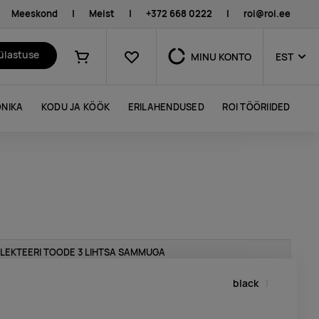
Meeskond
|
Meist
|
+372 668 0222
|
roi@roi.ee
Lemmikud
külastuse
MINU KONTO
EST
Ostukorv
NIKA
KODU JA KÖÖK
ERILAHENDUSED
ROI TÖÖRIIDED
LEKTEERI TOODE 3 LIHTSA SAMMUGA
black