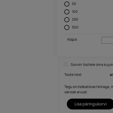
50
100
250
500
Kogus
Soovin tootele oma kuju
Toote hind
a
Tegu on indikatiivse hinnaga, 
värvide arvust.
Lisa päringukorvi