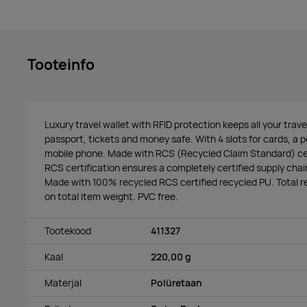
Tooteinfo
Luxury travel wallet with RFID protection keeps all your tra
passport, tickets and money safe. With 4 slots for cards, a 
mobile phone. Made with RCS (Recycled Claim Standard) cert
RCS certification ensures a completely certified supply chai
Made with 100% recycled RCS certified recycled PU. Total 
on total item weight. PVC free.
Tootekood
411327
Kaal
220,00 g
Materjal
Polüretaan