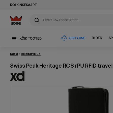
ROI KINKEKAART
RIIDED
SP
KIIRTARNE
KÕIK TOOTED
Kotid
Reisitarvikud
Swiss Peak Heritage RCS rPU RFID travel