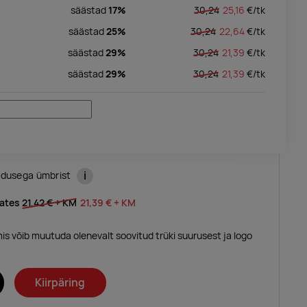
säästad
17%
30,24
25,16
€/
tk
säästad
25%
30,24
22,64
€/
tk
säästad
29%
30,24
21,39
€/
tk
säästad
29%
30,24
21,39
€/
tk
i
ndusega ümbrist
lates
21,42 €
+ KM
21,39 €
+ KM
mis võib muutuda olenevalt soovitud trüki suurusest ja logo
Kiirpäring