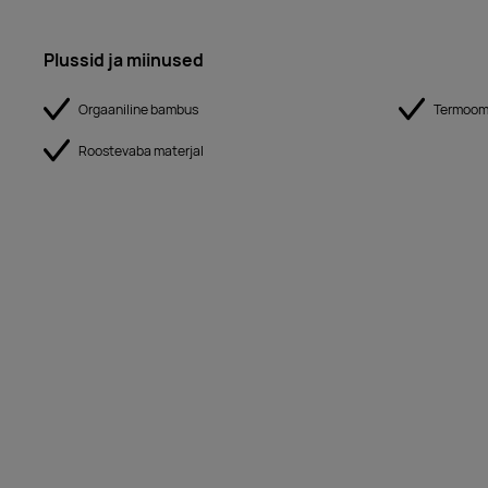
Plussid ja miinused
Orgaaniline bambus
Termoom
Roostevaba materjal