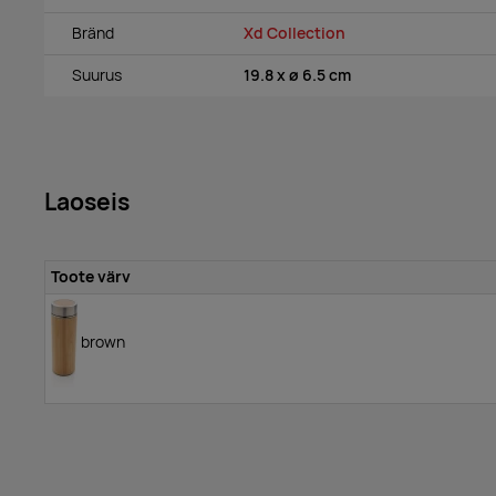
Bränd
Xd Collection
Suurus
19.8 x ø 6.5 cm
Laoseis
Toote värv
brown