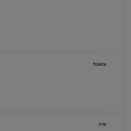
Trükita
0
tk