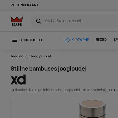
ROI KINKEKAART
RIIDED
SP
KIIRTARNE
KÕIK TOOTED
Jooginõud
Joogipudelid
Stiilne bambuses joogipudel
Unikaalse disainiga lekkekindel joogipudel, mis on valmistatud 