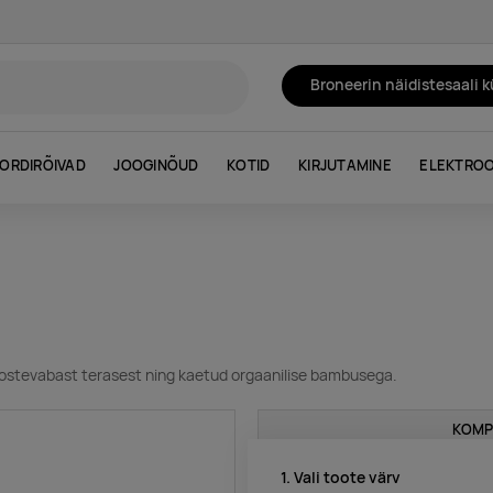
Broneerin näidistesaali 
ORDIRÕIVAD
JOOGINÕUD
KOTID
KIRJUTAMINE
ELEKTROO
roostevabast terasest ning kaetud orgaanilise bambusega.
KOMP
1. Vali toote värv