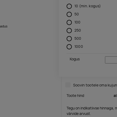
10
(min. kogus)
50
100
adus
250
500
1000
Kogus
Soovin tootele oma kuju
Toote hind
a
Tegu on indikatiivse hinnaga, 
värvide arvust.