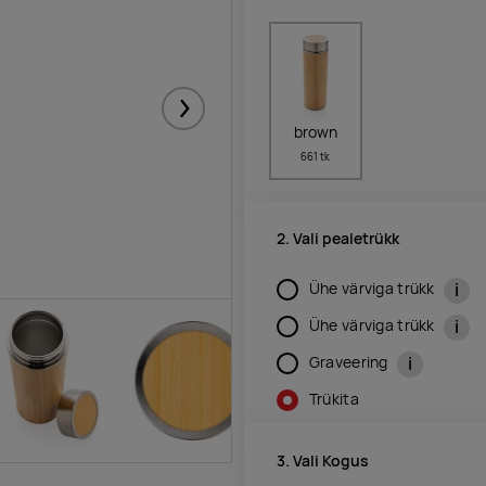
Järgmised
brown
661 tk
2. Vali pealetrükk
i
Ühe värviga trükk
i
Ühe värviga trükk
i
Graveering
Trükita
3. Vali Kogus