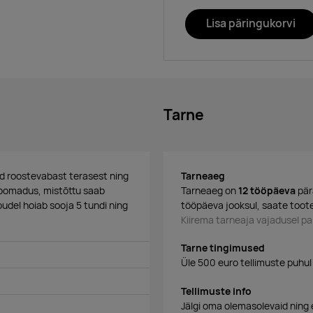
Lisa päringukorvi
Tarne
ud roostevabast terasest ning
Tarneaeg
moomadus, mistõttu saab
Tarneaeg on
12 tööpäeva
pär
pudel hoiab sooja 5 tundi ning
tööpäeva jooksul, saate toote
Kiirema tarneaja vajadusel 
Tarne tingimused
Üle 500 euro tellimuste puhul
Tellimuste info
Jälgi oma olemasolevaid ning 