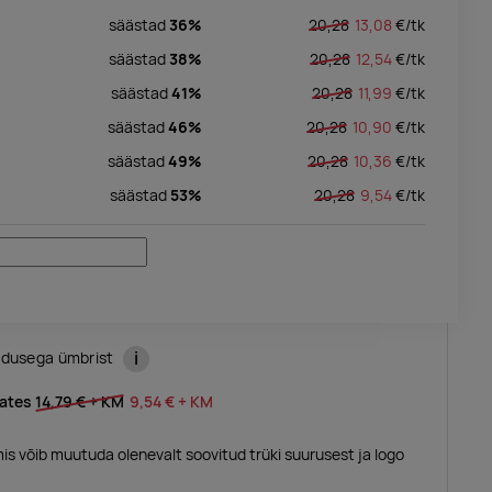
säästad
36%
20,28
13,08
€/
tk
säästad
38%
20,28
12,54
€/
tk
säästad
41%
20,28
11,99
€/
tk
säästad
46%
20,28
10,90
€/
tk
säästad
49%
20,28
10,36
€/
tk
säästad
53%
20,28
9,54
€/
tk
i
ndusega ümbrist
lates
14,79 €
+ KM
9,54 €
+ KM
mis võib muutuda olenevalt soovitud trüki suurusest ja logo