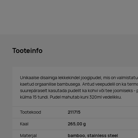
Tooteinfo
Unikaalse disainiga lekkekindel joogipudel, mis on valmistat
kaetud orgaanilise bambusega. Antud veepudelil on ka ter
suurepäraselt kasutada pudelit ka kohvi või tee joomiseks - 
külma 15 tundi. Pudel mahutab kuni 320ml vedelikku.
Tootekood
211715
Kaal
265,00 g
Materjal
bamboo, stainless steel