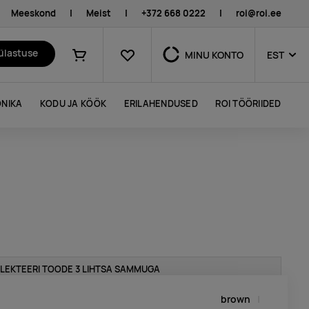
Meeskond
|
Meist
|
+372 668 0222
|
roi@roi.ee
Lemmikud
külastuse
MINU KONTO
EST
Ostukorv
NIKA
KODU JA KÖÖK
ERILAHENDUSED
ROI TÖÖRIIDED
LEKTEERI TOODE 3 LIHTSA SAMMUGA
brown