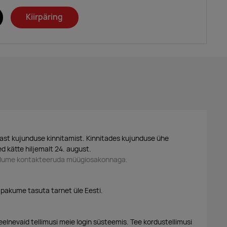
Kiirpäring
ast kujunduse kinnitamist. Kinnitades kujunduse ühe
d kätte hiljemalt 24. august.
palume kontakteeruda müügiosakonnaga.
 pakume tasuta tarnet üle Eesti.
eelnevaid tellimusi meie login süsteemis. Tee kordustellimusi