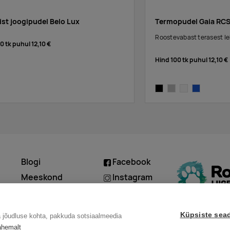
ist joogipudel Belo Lux
Termopudel Gaia RC
Roostevabast terasest le
00 tk puhul
12,10 €
Hind 100 tk puhul
12,10 €
black
silver
white
blue
Blogi
Facebook
d
Meeskond
Instagram
Kontakt
Linkedin
Küpsiste sea
a jõudluse kohta, pakkuda sotsiaalmeedia
ähemalt