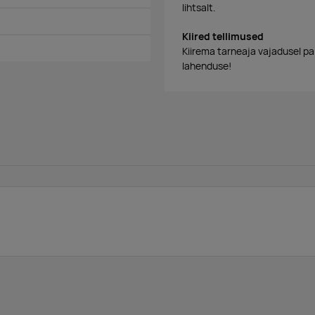
lihtsalt.
Kiired tellimused
Kiirema tarneaja vajadusel p
lahenduse!