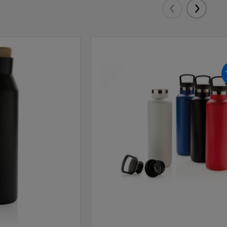
Eelmised
Järgmis