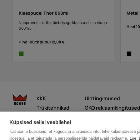
Klaaspudel Thor 660ml
Metall
Neopreenist kaitseümbrisega klaaspudel mahuga
Hind 1
660ml.
Hind 100 tk puhul
12,08 €
lime
black
KKK
Üldtingimused
Trükitehnikad
ÖKO reklaamkingituse
Meist lähemalt
Küpsised sellel veebilehel
Kasutame küpsiseid, et koguda ja analüüsida infot lehe külastatavuse j
© 2026 Roi OÜ | Kõik õigused on kaitstud.
liidestusi ja et täiustada ja personaliseerida näidatavaid reklaame.
Loe l