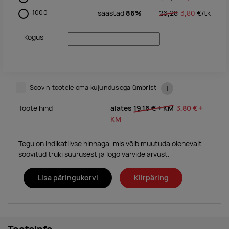
1000
säästad
86%
26,28
3,80
€/
tk
Kogus
Soovin tootele oma kujundusega ümbrist
i
Toote hind
alates
19,16 €
+ KM
3,80 €
+
KM
Tegu on indikatiivse hinnaga, mis võib muutuda olenevalt
soovitud trüki suurusest ja logo värvide arvust.
Lisa päringukorvi
Kiirpäring