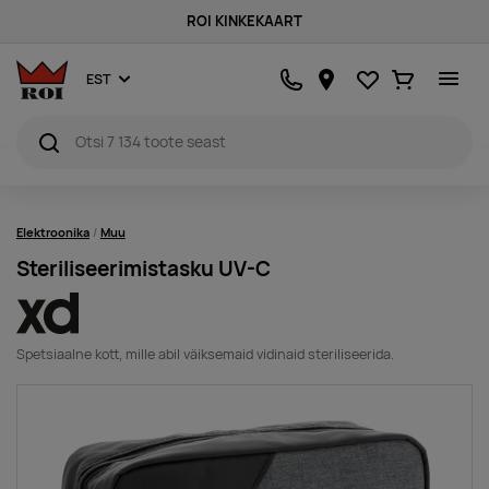
ROI KINKEKAART
Lemmikud
Ostukorv
EST
Elektroonika
Muu
Steriliseerimistasku UV-C
Spetsiaalne kott, mille abil väiksemaid vidinaid steriliseerida.