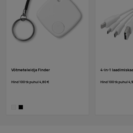
Võtmeteleidja Finder
4-in-1 laadimiska
Hind 100 tk puhul
4,80 €
Hind 100 tk puhul
4,
white
black