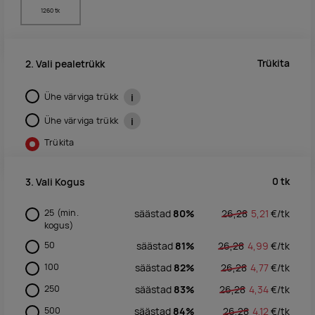
1260 tk
Trükita
2. Vali pealetrükk
Ühe värviga trükk
i
Ühe värviga trükk
i
Trükita
0
tk
3. Vali Kogus
25
(min.
säästad
80%
26,28
5,21
€/
tk
kogus)
50
säästad
81%
26,28
4,99
€/
tk
100
säästad
82%
26,28
4,77
€/
tk
250
säästad
83%
26,28
4,34
€/
tk
500
säästad
84%
26,28
4,12
€/
tk