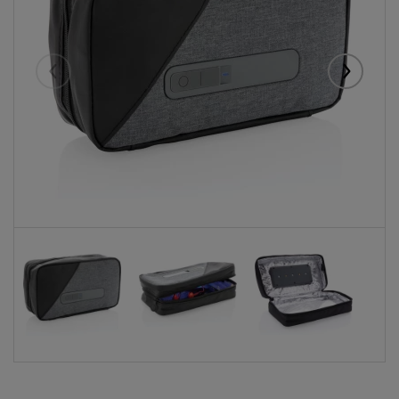
Eelmised
Järgmise