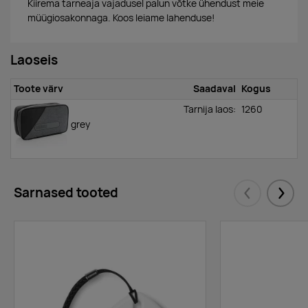
Kiirema tarneaja vajadusel palun võtke ühendust meie
müügiosakonnaga. Koos leiame lahenduse!
Laoseis
Toote värv
Saadaval
Kogus
Tarnija laos:
1260
grey
Sarnased tooted
Eelmised
Järgm