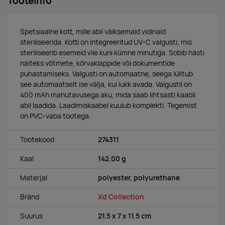
Tooteinfo
Spetsiaalne kott, mille abil väiksemaid vidinaid
steriliseerida. Kotti on integreeritud UV-C valgusti, mis
steriliseerib esemeid viie kuni kümne minutiga. Sobib hästi
näiteks võtmete, kõrvaklappide või dokumentide
puhastamiseks. Valgusti on automaatne, seega lülitub
see automaatselt ise välja, kui lukk avada. Valgustil on
400 mAh mahutavusega aku, mida saab lihtsasti kaabli
abil laadida. Laadimiskaabel kuulub komplekti. Tegemist
on PVC-vaba tootega.
Tootekood
274311
Kaal
142,00 g
Materjal
polyester, polyurethane
Bränd
Xd Collection
Suurus
21.5 x 7 x 11.5 cm