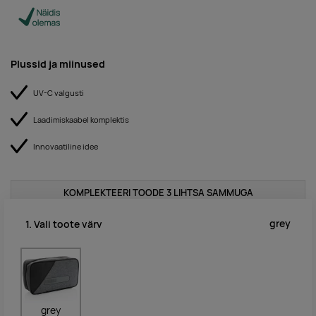
Plussid ja miinused
UV-C valgusti
Laadimiskaabel komplektis
Innovaatiline idee
KOMPLEKTEERI TOODE 3 LIHTSA SAMMUGA
grey
1. Vali toote värv
grey