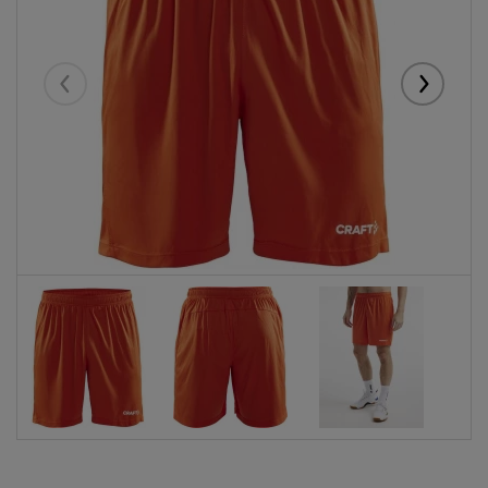
Eelmised
Järgmise