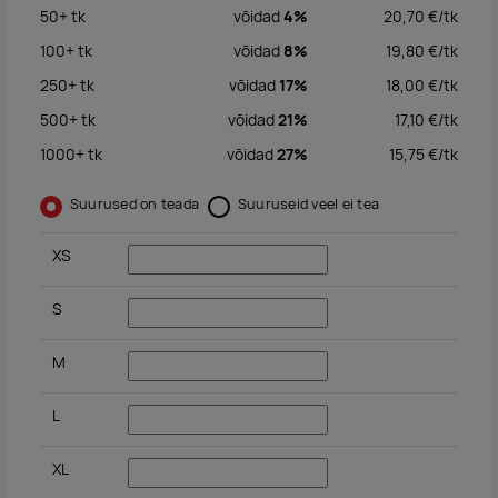
50+
tk
võidad
4%
20,70
€/
tk
100+
tk
võidad
8%
19,80
€/
tk
250+
tk
võidad
17%
18,00
€/
tk
500+
tk
võidad
21%
17,10
€/
tk
1000+
tk
võidad
27%
15,75
€/
tk
Suurused on teada
Suuruseid veel ei tea
XS
S
M
L
XL