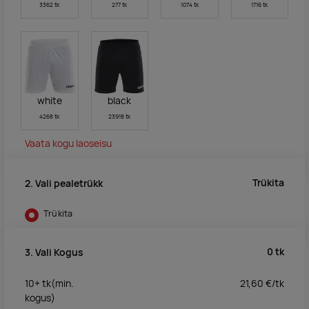
3362 tk
277 tk
1074 tk
1716 tk
white
black
4268 tk
23918 tk
Vaata kogu laoseisu
Trükita
2. Vali pealetrükk
Trükita
0
tk
3. Vali Kogus
10+
tk
(min.
21,60
€/
tk
kogus)