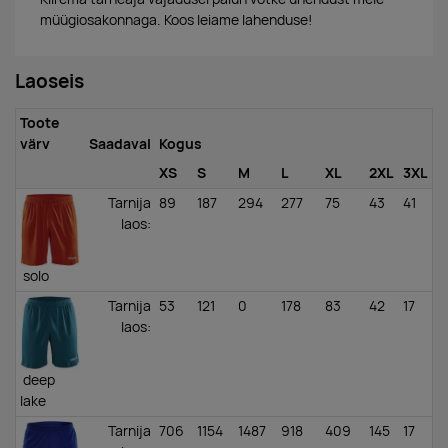
müügiosakonnaga. Koos leiame lahenduse!
Laoseis
Toote
värv
Saadaval
Kogus
XS
S
M
L
XL
2XL
3XL
Tarnija
89
187
294
277
75
43
41
laos
:
solo
Tarnija
53
121
0
178
83
42
17
laos
:
deep
lake
Tarnija
706
1154
1487
918
409
145
17