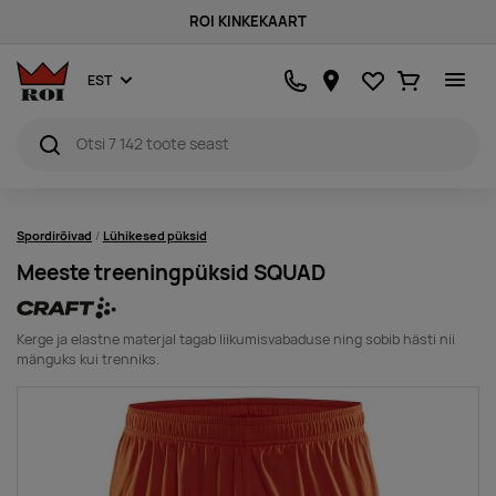
ROI KINKEKAART
Lemmikud
Ostukorv
EST
Spordirõivad
Lühikesed püksid
Meeste treeningpüksid SQUAD
Kerge ja elastne materjal tagab liikumisvabaduse ning sobib hästi nii
mänguks kui trenniks.