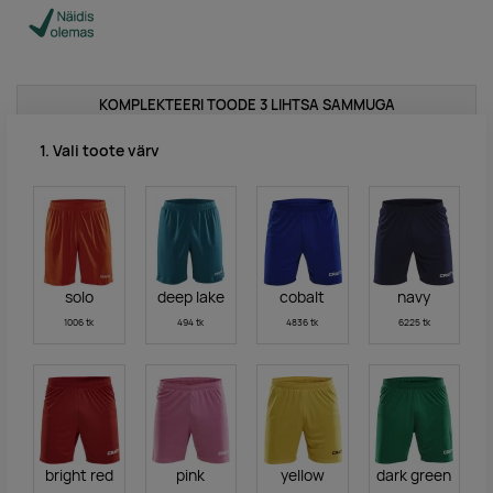
KOMPLEKTEERI TOODE 3 LIHTSA SAMMUGA
1. Vali toote värv
solo
deep lake
cobalt
navy
1006 tk
494 tk
4836 tk
6225 tk
bright red
pink
yellow
dark green