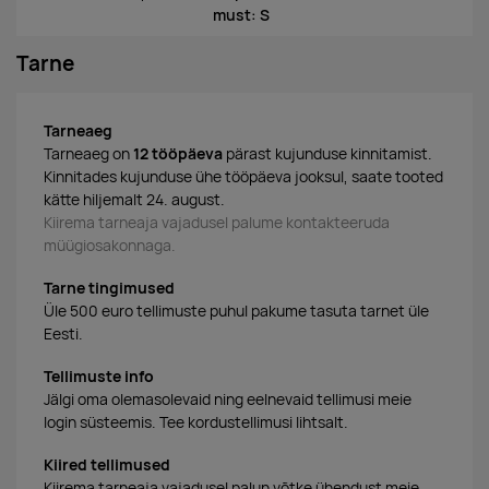
must: S
Tarne
Tarneaeg
Tarneaeg on
12 tööpäeva
pärast kujunduse kinnitamist.
Kinnitades kujunduse ühe tööpäeva jooksul, saate tooted
kätte hiljemalt 24. august.
Kiirema tarneaja vajadusel palume kontakteeruda
müügiosakonnaga.
Tarne tingimused
Üle 500 euro tellimuste puhul pakume tasuta tarnet üle
Eesti.
Tellimuste info
Jälgi oma olemasolevaid ning eelnevaid tellimusi meie
login süsteemis. Tee kordustellimusi lihtsalt.
Kiired tellimused
Kiirema tarneaja vajadusel palun võtke ühendust meie