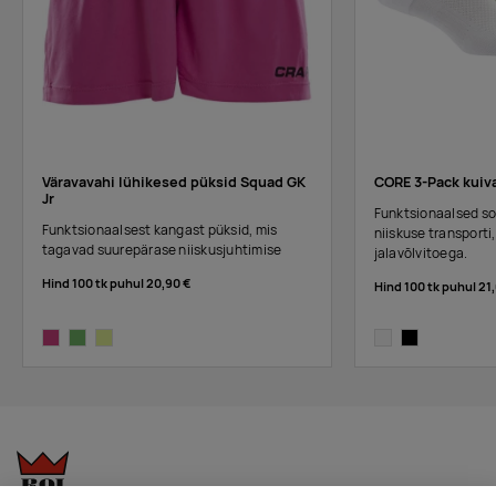
yellow
Tarnija
131
261
530
417
279
80
18
laos
:
dark
green
Tarnija
324
680
1314
1324
473
74
79
Väravavahi lühikesed püksid Squad GK
CORE 3-Pack kuiv
laos
:
Jr
Funktsionaalsed so
Funktsionaalsest kangast püksid, mis
niiskuse transporti,
white
tagavad suurepärase niiskusjuhtimise
jalavõlvitoega.
Tarnija
2761
5233
6563
6003
2609
625
124
Hind 100 tk puhul
20,90 €
Hind 100 tk puhul
21,
laos
:
dark pink
dark green
bright yellow
white
black
black