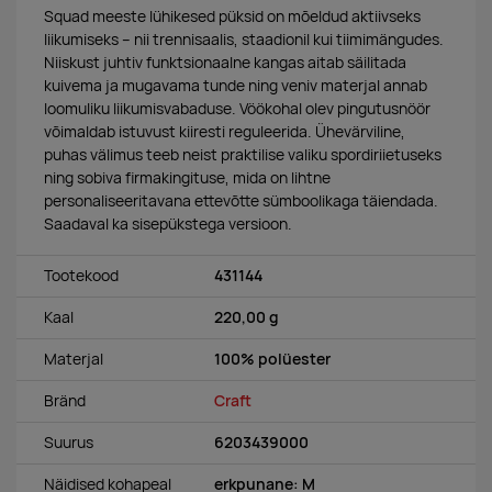
Squad meeste lühikesed püksid on mõeldud aktiivseks
liikumiseks – nii trennisaalis, staadionil kui tiimimängudes.
Niiskust juhtiv funktsionaalne kangas aitab säilitada
kuivema ja mugavama tunde ning veniv materjal annab
loomuliku liikumisvabaduse. Vöökohal olev pingutusnöör
võimaldab istuvust kiiresti reguleerida. Ühevärviline,
puhas välimus teeb neist praktilise valiku spordiriietuseks
ning sobiva firmakingituse, mida on lihtne
personaliseeritavana ettevõtte sümboolikaga täiendada.
Saadaval ka sisepükstega versioon.
Tootekood
431144
Kaal
220,00 g
Materjal
100% polüester
Bränd
Craft
Suurus
6203439000
Näidised kohapeal
erkpunane: M