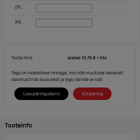
2XL
3XL
Toote hind
alates
15,75 €
+ KM
Tegu on indikatiivse hinnaga, mis võib muutuda olenevalt
soovitud trüki suurusest ja logo värvide arvust.
Lisa päringukorvi
Kiirpäring
Tooteinfo