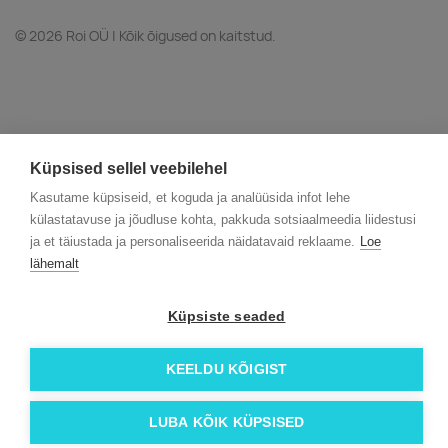
© 2026 Roi OÜ | Kõik õigused on kaitstud.
Küpsised sellel veebilehel
Kasutame küpsiseid, et koguda ja analüüsida infot lehe
külastatavuse ja jõudluse kohta, pakkuda sotsiaalmeedia liidestusi
ja et täiustada ja personaliseerida näidatavaid reklaame.
Loe
lähemalt
Küpsiste seaded
KEELDU KÕIGIST
LUBA KÕIK KÜPSISED