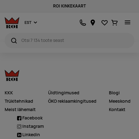
ROI KINKEKAART
Lemmikud
Ostukorv
EST
KKK
Üldtingimused
Blogi
Trükitehnikad
ÖKO reklaamkingitused
Meeskond
Meist lähemalt
Kontakt
Facebook
Instagram
Linkedin