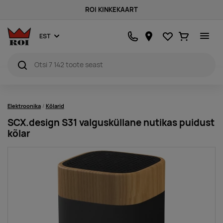
ROI KINKEKAART
Lemmikud
Ostukorv
EST
Elektroonika
Kõlarid
SCX.design S31 valgusküllane nutikas puidust
kõlar