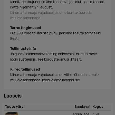
Kinnitades kujunduse ühe tööpäeva jooksul, saate tooted
kätte hiljemalt 24. august.
Kiirema tarneaja vajadusel palume kontakteeruda
müügiosakonnaga.
Tarne tingimused
Üle 500 euro tellimuste puhul pakume tasuta tarnet üle
Eesti.
Tellimuste info
Jälgi oma olemasolevaid ning eelnevaid tellimusi meie
login süsteemis. Tee kordustellimusi lihtsalt.
Kiired tellimused
Kiirema tarneaja vajadusel palun võtke ühendust meie
müügiosakonnaga. Koos leiame lahenduse!
Laoseis
Toote värv
Saadaval
Kogus
Tarnija laos:
469