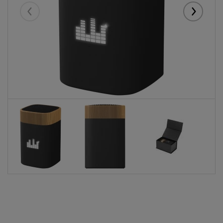
Eelmised
Järgmise