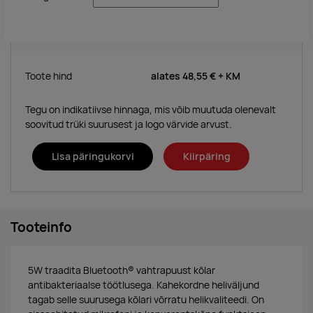
Toote hind
alates
48,55 €
+ KM
Tegu on indikatiivse hinnaga, mis võib muutuda olenevalt
soovitud trüki suurusest ja logo värvide arvust.
Lisa päringukorvi
Kiirpäring
Tooteinfo
5W traadita Bluetooth® vahtrapuust kõlar
antibakteriaalse töötlusega. Kahekordne heliväljund
tagab selle suurusega kõlari võrratu helikvaliteedi. On