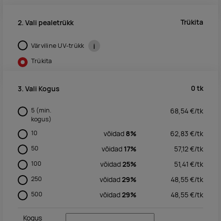
Trükita
2. Vali pealetrükk
Värviline UV-trükk
i
Trükita
0
tk
3. Vali Kogus
5
(min.
68,54
€/
tk
kogus)
10
võidad
8%
62,83
€/
tk
50
võidad
17%
57,12
€/
tk
100
võidad
25%
51,41
€/
tk
250
võidad
29%
48,55
€/
tk
500
võidad
29%
48,55
€/
tk
Kogus