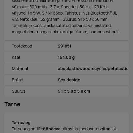
sisseehitatud mikrofoni ja konverentskõne funktsioon.
Võimsus: 800 mAh - 3,7 V. Sagedus: 50 Hz - 20 KHz.
Väljund: 1 x 5 W. S / N: 65db. Takistus: 4 Ω. Bluetooth® JL
4.2. Netokaal: 152 grammi. Suurus: 91 x 58 x 58 mm.
Tarnitakse koos taaskasutatud paberist valmistatud
magnetkinnitusega kinkekarbiga. Kumm, bambusest puit.
Tootekood
291851
Kaal
164,00 g
Materjal
absplasticwoodrecycledpetplastic
Bränd
Scx.design
Suurus
9,1 x 5,8 x 5,8 cm
Tarne
Tarneaeg
Tarneaeg on
12 tööpäeva
pärast kujunduse kinnitamist.