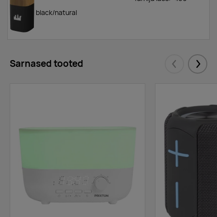
black/natural
Sarnased tooted
Eelmised
Järgm