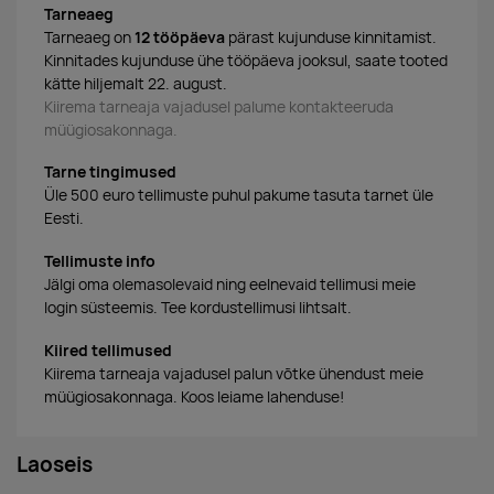
Tarneaeg
Tarneaeg on
12 tööpäeva
pärast kujunduse kinnitamist.
Kinnitades kujunduse ühe tööpäeva jooksul, saate tooted
kätte hiljemalt 22. august.
Kiirema tarneaja vajadusel palume kontakteeruda
müügiosakonnaga.
Tarne tingimused
Üle 500 euro tellimuste puhul pakume tasuta tarnet üle
Eesti.
Tellimuste info
Jälgi oma olemasolevaid ning eelnevaid tellimusi meie
login süsteemis. Tee kordustellimusi lihtsalt.
Kiired tellimused
Kiirema tarneaja vajadusel palun võtke ühendust meie
müügiosakonnaga. Koos leiame lahenduse!
Laoseis