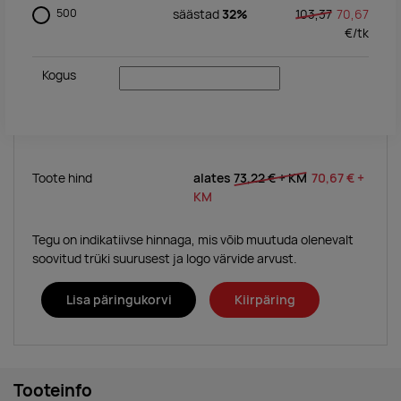
500
säästad
32%
103,37
70,67
€/
tk
Kogus
Toote hind
alates
73,22 €
+ KM
70,67 €
+
KM
Tegu on indikatiivse hinnaga, mis võib muutuda olenevalt
soovitud trüki suurusest ja logo värvide arvust.
Lisa päringukorvi
Kiirpäring
Tooteinfo