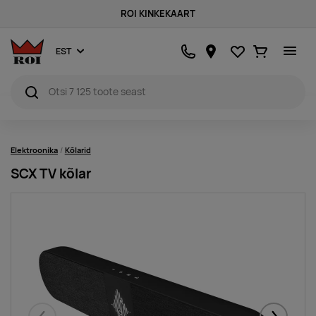
ROI KINKEKAART
Lemmikud
Ostukorv
EST
Elektroonika
Kõlarid
SCX TV kõlar