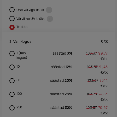
Ühe värviga trükk
i
Värviline UV-trükk
i
Trükita
0
tk
3. Vali Kogus
1
(min.
säästad
3%
103,37
99,77
kogus)
€/
tk
10
säästad
12%
103,37
91,45
€/
tk
50
säästad
20%
103,37
83,14
€/
tk
100
säästad
28%
103,37
74,83
€/
tk
250
säästad
32%
103,37
70,67
€/
tk