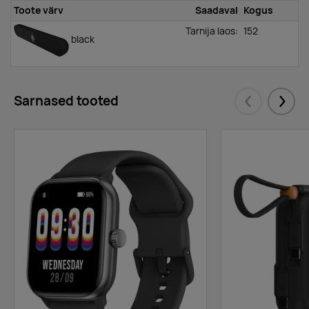
Toote värv
Saadaval
Kogus
Tarnija laos:
152
black
Sarnased tooted
Eelmised
Järgm