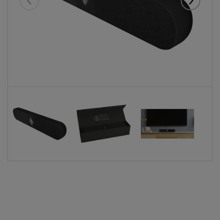
Eelmised
Järgmise