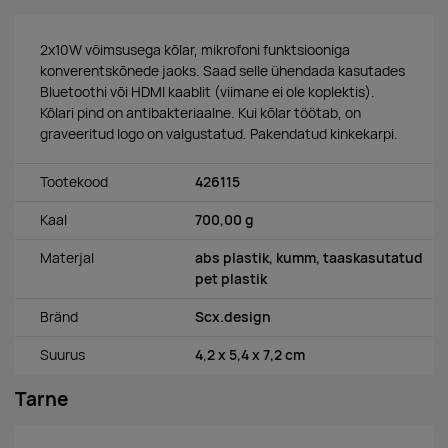
2x10W võimsusega kõlar, mikrofoni funktsiooniga
konverentskõnede jaoks. Saad selle ühendada kasutades
Bluetoothi või HDMI kaablit (viimane ei ole koplektis).
Kõlari pind on antibakteriaalne. Kui kõlar töötab, on
graveeritud logo on valgustatud. Pakendatud kinkekarpi.
Tootekood
426115
Kaal
700,00 g
Materjal
abs plastik, kumm, taaskasutatud
pet plastik
Bränd
Scx.design
Suurus
4,2 x 5,4 x 7,2 cm
Tarne