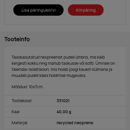
Lisa päringukorvi
Kiirpäring
Tooteinfo
Taaskasutatud neopreenist pudeli ümbris, mis käib
kergesti kokku ning mahub taskusse või kotti. Ümrisel on
täiendav isolatsioon, mis hoiab joogi kauem külmana ja
muudab pudeli käes hoidmise mugavaks.
Mõõdud: 10x7cm.
Tootekood
331021
Kaal
40,00 g
Materjal
recycled neoprene