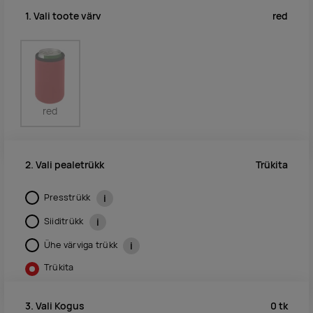
red
1. Vali toote värv
red
Trükita
2. Vali pealetrükk
Presstrükk
i
Siiditrükk
i
Ühe värviga trükk
i
Trükita
0
tk
3. Vali Kogus