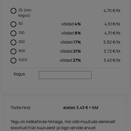
25
(min.
4,70
€/
tk
kogus)
50
võidad
4%
4,51
€/
tk
100
võidad
8%
4,31
€/
tk
250
võidad
17%
3,92
€/
tk
500
võidad
21%
3,72
€/
tk
1000
võidad
27%
3,43
€/
tk
Kogus
Toote hind
alates
3,43 €
+ KM
Tegu on indikatiivse hinnaga, mis võib muutuda olenevalt
soovitud trüki suurusest ja logo värvide arvust.