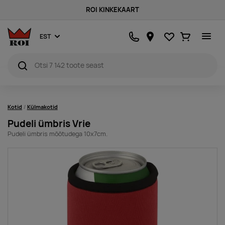
ROI KINKEKAART
Lemmikud
Ostukorv
EST
Kotid
Külmakotid
Pudeli ümbris Vrie
Pudeli ümbris mõõtudega 10x7cm.