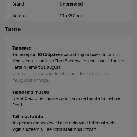
Bränd
Unbranded
Suurus
10 x Ø 7 cm
Tarne
Tarneaeg
Tarneaeg on
10 tööpäeva
pärast kujunduse kinnitamist.
Kinnitades kujunduse ühe tööpäeva jooksul, saate tooted
kätte hiljemalt 21. august.
Kiirema tarneaja vajadusel palume kontakteeruda
müügiosakonnaga.
Tarne tingimused
Üle 500 euro tellimuste puhul pakume tasuta tarnet üle
Eesti.
Tellimuste info
Jälgi oma olemasolevaid ning eelnevaid tellimusi meie
login süsteemis. Tee kordustellimusi lihtsalt.