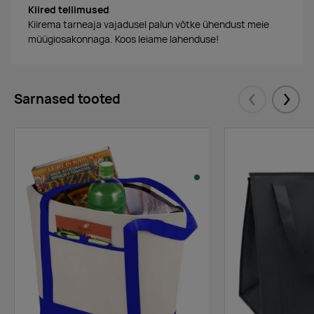
Kiired tellimused
Kiirema tarneaja vajadusel palun võtke ühendust meie
müügiosakonnaga. Koos leiame lahenduse!
Sarnased tooted
Eelmised
Järgm