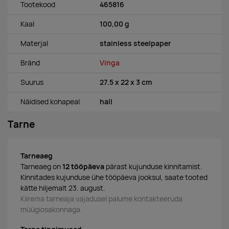
Tootekood
465816
Kaal
100,00 g
Materjal
stainless steelpaper
Bränd
Vinga
Suurus
27.5 x 22 x 3 cm
Näidised kohapeal
hall
Tarne
Tarneaeg
Tarneaeg on
12 tööpäeva
pärast kujunduse kinnitamist.
Kinnitades kujunduse ühe tööpäeva jooksul, saate tooted
kätte hiljemalt 23. august.
Kiirema tarneaja vajadusel palume kontakteeruda
müügiosakonnaga.