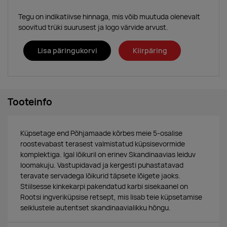
Tegu on indikatiivse hinnaga, mis võib muutuda olenevalt
soovitud trüki suurusest ja logo värvide arvust.
Lisa päringukorvi
Kiirpäring
Tooteinfo
Küpsetage end Põhjamaade kõrbes meie 5-osalise
roostevabast terasest valmistatud küpsisevormide
komplektiga. Igal lõikuril on erinev Skandinaavias leiduv
loomakuju. Vastupidavad ja kergesti puhastatavad
teravate servadega lõikurid täpsete lõigete jaoks.
Stiilsesse kinkekarpi pakendatud karbi sisekaanel on
Rootsi ingveriküpsise retsept, mis lisab teie küpsetamise
seiklustele autentset skandinaavialikku hõngu.