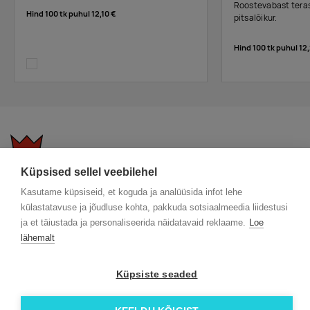
Roostevabast tera
Hind 100 tk puhul
12,10 €
pitsalõikur.
Hind 100 tk puhul
12,
transparent
Küpsised sellel veebilehel
KKK
Üldtingimused
Blogi
Kasutame küpsiseid, et koguda ja analüüsida infot lehe
Trükitehnikad
ÖKO reklaamkingitused
Meeskond
külastatavuse ja jõudluse kohta, pakkuda sotsiaalmeedia liidestusi
Meist lähemalt
Kontakt
ja et täiustada ja personaliseerida näidatavaid reklaame.
Loe
lähemalt
Facebook
Instagram
Küpsiste seaded
Linkedin