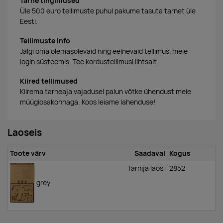
Tarne tingimused
Üle 500 euro tellimuste puhul pakume tasuta tarnet üle
Eesti.
Tellimuste info
Jälgi oma olemasolevaid ning eelnevaid tellimusi meie
login süsteemis. Tee kordustellimusi lihtsalt.
Kiired tellimused
Kiirema tarneaja vajadusel palun võtke ühendust meie
müügiosakonnaga. Koos leiame lahenduse!
Laoseis
Toote värv
Saadaval
Kogus
Tarnija laos:
2852
grey