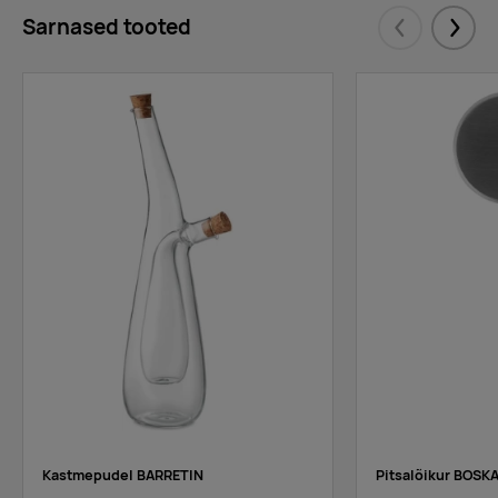
Sarnased tooted
Eelmised
Järgm
Kastmepudel BARRETIN
Pitsalõikur BOSK