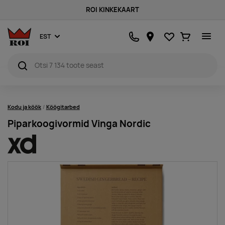
ROI KINKEKAART
Lemmikud
Ostukorv
EST
Kodu ja köök
Köögitarbed
Piparkoogivormid Vinga Nordic