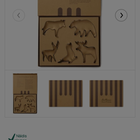
Eelmised
Järgmise