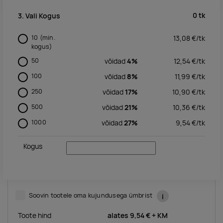
0
tk
3. Vali Kogus
10
(min.
13,08
€/
tk
kogus)
50
võidad
4%
12,54
€/
tk
100
võidad
8%
11,99
€/
tk
250
võidad
17%
10,90
€/
tk
500
võidad
21%
10,36
€/
tk
1000
võidad
27%
9,54
€/
tk
Kogus
Soovin tootele oma kujundusega ümbrist
i
Toote hind
alates
9,54 €
+ KM