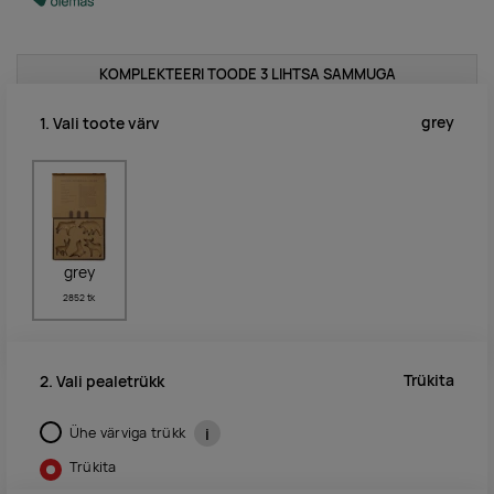
KOMPLEKTEERI TOODE 3 LIHTSA SAMMUGA
grey
1. Vali toote värv
grey
2852 tk
Trükita
2. Vali pealetrükk
Ühe värviga trükk
i
Trükita