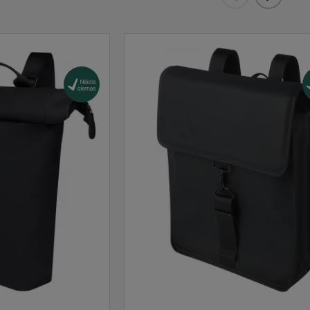
Eelmised
Järgmis