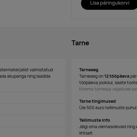
Lisa päringukorvi
Tarne
stermaterjalist valmistatud
Tarneaeg
dada akupanga ning laadida
Tarneaeg on
12 tööpäeva
pär
tööpäeva jooksul, saate toote
Kiirema tarneaja vajadusel 
Tarne tingimused
Üle 500 euro tellimuste puhul
Tellimuste info
Jälgi oma olemasolevaid ning 
lihtsalt.