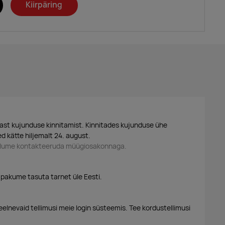
Kiirpäring
ast kujunduse kinnitamist. Kinnitades kujunduse ühe
d kätte hiljemalt 24. august.
palume kontakteeruda müügiosakonnaga.
 pakume tasuta tarnet üle Eesti.
eelnevaid tellimusi meie login süsteemis. Tee kordustellimusi