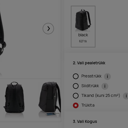
Järgmised
black
627 tk
2. Vali pealetrükk
i
Presstrükk
i
Siiditrükk
i
Tikand (kuni 25 cm²)
Trükita
3. Vali Kogus