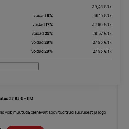
39,43
€/
tk
võidad
8%
36,15
€/
tk
võidad
17%
32,86
€/
tk
võidad
25%
29,57
€/
tk
võidad
29%
27,93
€/
tk
võidad
29%
27,93
€/
tk
lates
27,93 €
+ KM
mis võib muutuda olenevalt soovitud trüki suurusest ja logo