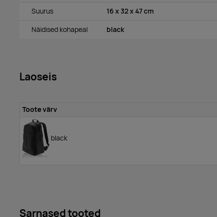
Suurus
16 x 32 x 47 cm
Näidised kohapeal
black
Laoseis
Toote värv
black
Sarnased tooted