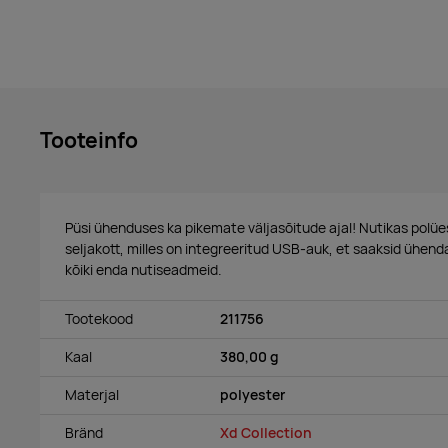
Tooteinfo
Püsi ühenduses ka pikemate väljasõitude ajal! Nutikas polüe
seljakott, milles on integreeritud USB-auk, et saaksid ühen
kõiki enda nutiseadmeid.
Tootekood
211756
Kaal
380,00 g
Materjal
polyester
Bränd
Xd Collection