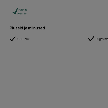
Plussid ja miinused
USB-auk
Tugev ma