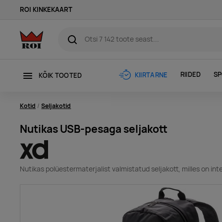
ROI KINKEKAART
RIIDED
SP
KIIRTARNE
KÕIK TOOTED
Kotid
Seljakotid
Nutikas USB-pesaga seljakott
Nutikas polüestermaterjalist valmistatud seljakott, milles on in