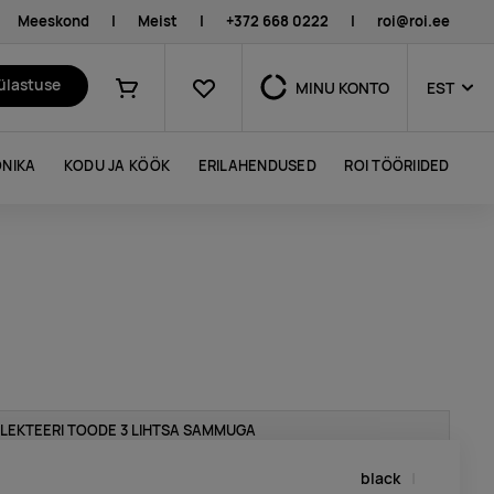
Meeskond
|
Meist
|
+372 668 0222
|
roi@roi.ee
Lemmikud
külastuse
MINU KONTO
EST
Ostukorv
NIKA
KODU JA KÖÖK
ERILAHENDUSED
ROI TÖÖRIIDED
LEKTEERI TOODE 3 LIHTSA SAMMUGA
black