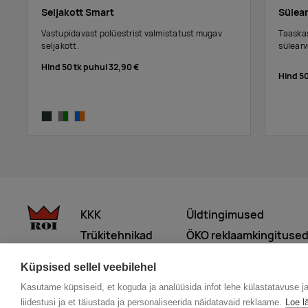
Seljakott Smart
Sülear
Vastupidavast polüestrist valmistatust mugav
Taaska
seljakott.
sülearv
Hind 50 tk puhul
32,90 €
Hind 5
anthracite
grey,green
blue,orange
KKK
Üldtingimused
Trükitehnikad
ÖKO reklaamkingituse
Meist lähemalt
Küpsised sellel veebilehel
Kasutame küpsiseid, et koguda ja analüüsida infot lehe külastatavuse j
© 2026 Roi OÜ | Kõik õigused on kaitstud.
liidestusi ja et täiustada ja personaliseerida näidatavaid reklaame.
Loe l