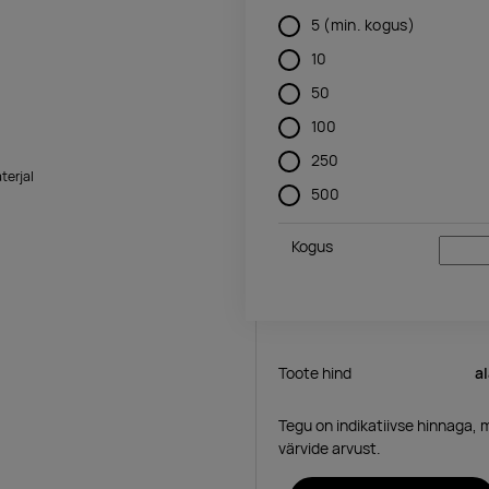
5
(min. kogus)
10
50
100
250
terjal
500
Kogus
Toote hind
a
Tegu on indikatiivse hinnaga, 
värvide arvust.