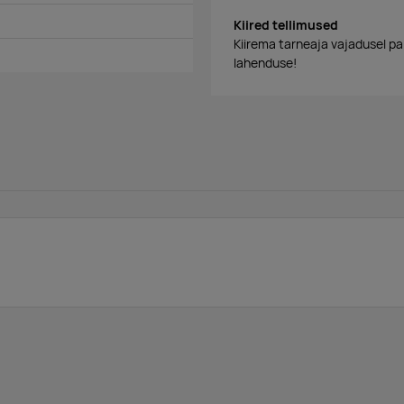
Kiired tellimused
Kiirema tarneaja vajadusel p
lahenduse!