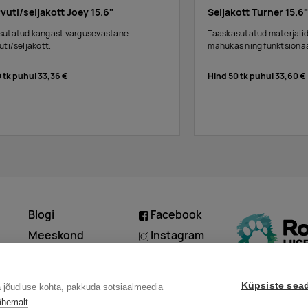
vuti/seljakott Joey 15.6"
Seljakott Turner 15.6"
sutatud kangast vargusevastane
Taaskasutatud materjalid
uti/seljakott.
mahukas ning funktsionaa
0 tk puhul
33,36 €
Hind 50 tk puhul
33,60 €
Blogi
Facebook
d
Meeskond
Instagram
Kontakt
Linkedin
Küpsiste sea
a jõudluse kohta, pakkuda sotsiaalmeedia
ähemalt