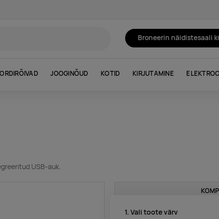
Broneerin näidistesaali 
ORDIRÕIVAD
JOOGINÕUD
KOTID
KIRJUTAMINE
ELEKTROO
tegreeritud USB-auk.
KOMP
1. Vali toote värv