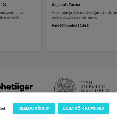
 12L
Seljakott Turner
est valmistatud,
Vastupidav ja jätkusuutlik seljakott, millel o
lne seljakott.
polsterdatud sülearvuti tasku.
Hind 50 tk puhul
34,24 €
ded
KEELDU KÕIGIST
LUBA KÕIK KÜPSISED