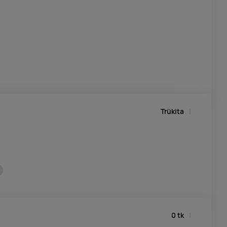
Trükita
0
tk