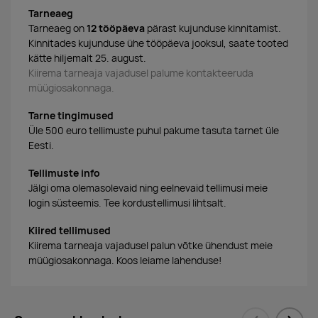
Tarneaeg
Tarneaeg on
12 tööpäeva
pärast kujunduse kinnitamist.
Kinnitades kujunduse ühe tööpäeva jooksul, saate tooted
kätte hiljemalt 25. august.
Kiirema tarneaja vajadusel palume kontakteeruda
müügiosakonnaga.
Tarne tingimused
Üle 500 euro tellimuste puhul pakume tasuta tarnet üle
Eesti.
Tellimuste info
Jälgi oma olemasolevaid ning eelnevaid tellimusi meie
login süsteemis. Tee kordustellimusi lihtsalt.
Kiired tellimused
Kiirema tarneaja vajadusel palun võtke ühendust meie
müügiosakonnaga. Koos leiame lahenduse!