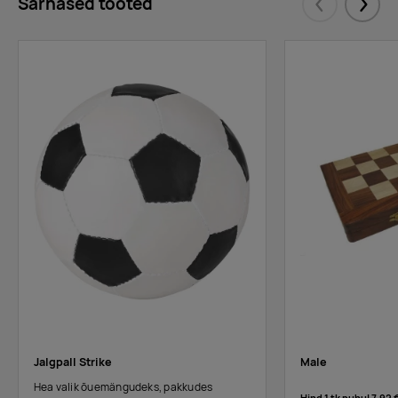
Sarnased tooted
Eelmised
Järgm
Jalgpall Strike
Male
Hea valik õuemängudeks, pakkudes