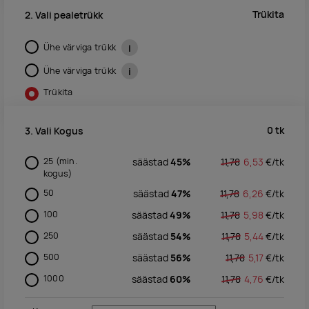
Trükita
2. Vali pealetrükk
Ühe värviga trükk
i
Ühe värviga trükk
i
Trükita
0
tk
3. Vali Kogus
25
(min.
säästad
45%
11,78
6,53
€/
tk
kogus)
50
säästad
47%
11,78
6,26
€/
tk
100
säästad
49%
11,78
5,98
€/
tk
250
säästad
54%
11,78
5,44
€/
tk
500
säästad
56%
11,78
5,17
€/
tk
1000
säästad
60%
11,78
4,76
€/
tk