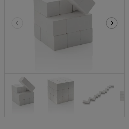
Eelmised
Järgmise