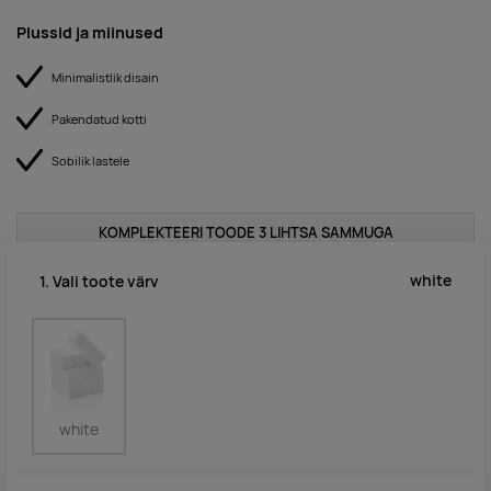
Plussid ja miinused
Minimalistlik disain
Pakendatud kotti
Sobilik lastele
KOMPLEKTEERI TOODE 3 LIHTSA SAMMUGA
white
1. Vali toote värv
white