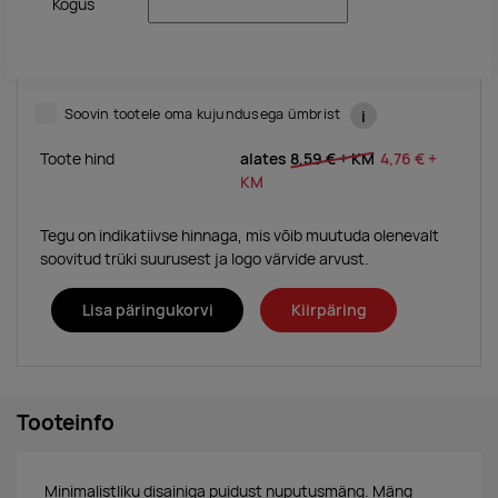
Kogus
Soovin tootele oma kujundusega ümbrist
i
Toote hind
alates
8,59 €
+ KM
4,76 €
+
KM
Tegu on indikatiivse hinnaga, mis võib muutuda olenevalt
soovitud trüki suurusest ja logo värvide arvust.
Lisa päringukorvi
Kiirpäring
Tooteinfo
Minimalistliku disainiga puidust nuputusmäng. Mäng