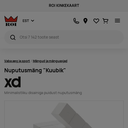
ROI KINKEKAART
Lemmikud
Ostukorv
EST
Vaba aeg ja sport
Mängud ja mänguasjad
Nuputusmäng "Kuubik"
Minimalistliku disainiga puidust nuputusmäng