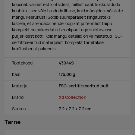
koosneb väikestest klotsidest, millest saab kokku laduda
kuubiku - see võib tunduda lihtne, kuid mängides mõistate
mängu keerukust! Sobib suurepäraselt kingitusteks
lastele, et arendada nende loogikat ja tehnilist taipu.
Komplekt on pakendatud krookpaeltega suletavasse
purjeriidest kotti. Kõik mängu detailid on valmistatud FSC-
sertifitseeritud materjalist. Komplekt tarnitakse
kraftpaberist pakendis.
Tootekood
439449
Kaal
175,00 g
Materjal
FSC-sertifitseeritud puit
Bränd
Xd Collection
Suurus
7.2 x 7.2 x 7.2 cm
Tarne