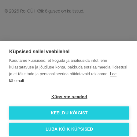
© 2026 Roi OÜ | Kõik õigused on kaitstud.
Küpsised sellel veebilehel
Kasutame küpsiseid, et koguda ja analüüsida infot lehe
külastatavuse ja jõudluse kohta, pakkuda sotsiaalmeedia liidestusi
ja et täiustada ja personaliseerida näidatavaid reklaame.
Loe
lähemalt
Küpsiste seaded
KEELDU KÕIGIST
LUBA KÕIK KÜPSISED