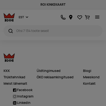
ROI KINKEKAART
Lemmikud
Ostukorv
EST
KKK
Üldtingimused
Blogi
Trükitehnikad
ÖKO reklaamkingitused
Meeskond
Meist lähemalt
Kontakt
Facebook
Instagram
Linkedin