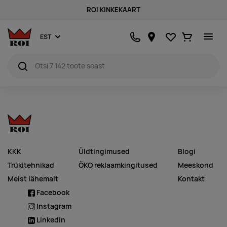
ROI KINKEKAART
Lemmikud
Ostukorv
EST
KKK
Üldtingimused
Blogi
Trükitehnikad
ÖKO reklaamkingitused
Meeskond
Meist lähemalt
Kontakt
Facebook
Instagram
Linkedin