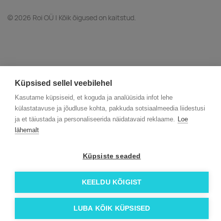
© 2026 Roi OÜ | Kõik õigused on kaitstud.
Küpsised sellel veebilehel
Kasutame küpsiseid, et koguda ja analüüsida infot lehe
külastatavuse ja jõudluse kohta, pakkuda sotsiaalmeedia liidestusi
ja et täiustada ja personaliseerida näidatavaid reklaame.
Loe
lähemalt
Küpsiste seaded
KEELDU KÕIGIST
LUBA KÕIK KÜPSISED