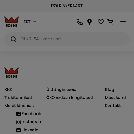
ROI KINKEKAART
Lemmikud
Ostukorv
EST
KKK
Üldtingimused
Blogi
Trükitehnikad
ÖKO reklaamkingitused
Meeskond
Meist lähemalt
Kontakt
Facebook
Instagram
Linkedin