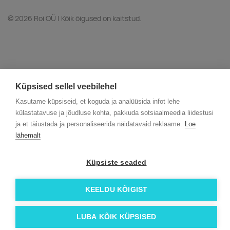
© 2026 Roi OÜ | Kõik õigused on kaitstud.
Küpsised sellel veebilehel
Kasutame küpsiseid, et koguda ja analüüsida infot lehe
külastatavuse ja jõudluse kohta, pakkuda sotsiaalmeedia liidestusi
ja et täiustada ja personaliseerida näidatavaid reklaame.
Loe
lähemalt
Küpsiste seaded
KEELDU KÕIGIST
LUBA KÕIK KÜPSISED