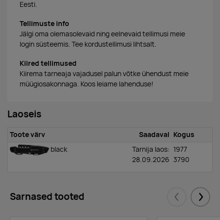
Eesti.
Tellimuste info
Jälgi oma olemasolevaid ning eelnevaid tellimusi meie
login süsteemis. Tee kordustellimusi lihtsalt.
Kiired tellimused
Kiirema tarneaja vajadusel palun võtke ühendust meie
müügiosakonnaga. Koos leiame lahenduse!
Laoseis
Toote värv
Saadaval
Kogus
black
Tarnija laos:
1977
28.09.2026
3790
Sarnased tooted
Eelmised
Järgm