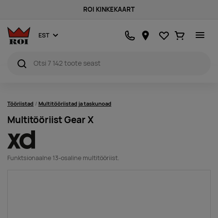
ROI KINKEKAART
Lemmikud
Ostukorv
EST
Tööriistad
Multitööriistad ja taskunoad
Multitööriist Gear X
Funktsionaalne 13-osaline multitööriist.