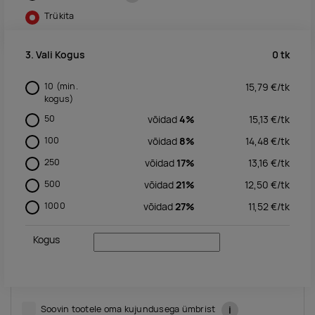
Trükita
0
tk
3. Vali Kogus
10
(min.
15,79
€/
tk
kogus)
50
võidad
4%
15,13
€/
tk
100
võidad
8%
14,48
€/
tk
250
võidad
17%
13,16
€/
tk
500
võidad
21%
12,50
€/
tk
1000
võidad
27%
11,52
€/
tk
Kogus
Soovin tootele oma kujundusega ümbrist
i