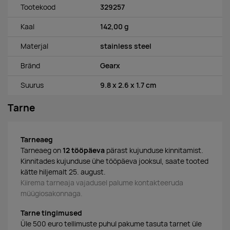
Tootekood
329257
Kaal
142,00 g
Materjal
stainless steel
Bränd
Gearx
Suurus
9.8 x 2.6 x 1.7 cm
Tarne
Tarneaeg
Tarneaeg on
12 tööpäeva
pärast kujunduse kinnitamist.
Kinnitades kujunduse ühe tööpäeva jooksul, saate tooted
kätte hiljemalt 25. august.
Kiirema tarneaja vajadusel palume kontakteeruda
müügiosakonnaga.
Tarne tingimused
Üle 500 euro tellimuste puhul pakume tasuta tarnet üle