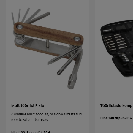
Multitööriist Fixie
Tööriistade kompl
8 osaline multitööriist, mis on valmistatud
Hind 100 tk puhul
16,
roostevabast terasest.
Hind 100 tk puhul
14,74 €