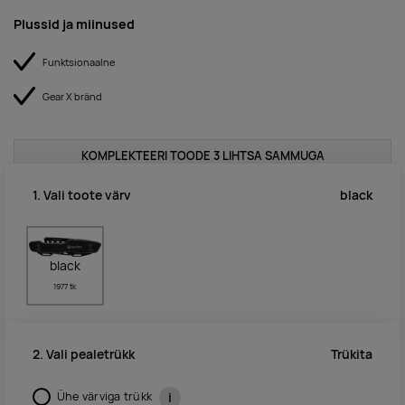
Plussid ja miinused
Funktsionaalne
Gear X bränd
KOMPLEKTEERI TOODE 3 LIHTSA SAMMUGA
black
1. Vali toote värv
black
1977 tk
Trükita
2. Vali pealetrükk
Ühe värviga trükk
i