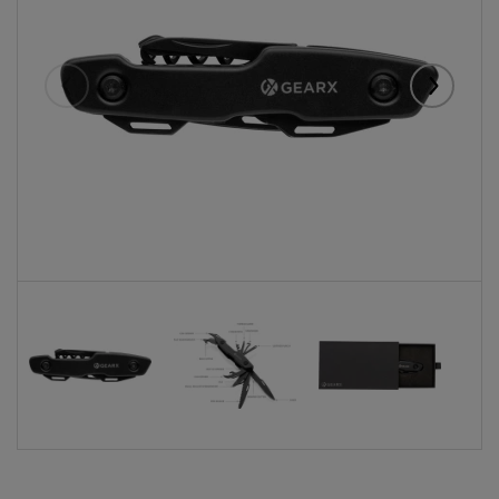
Eelmised
Järgmise