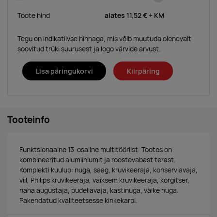
Toote hind
alates
11,52 €
+ KM
Tegu on indikatiivse hinnaga, mis võib muutuda olenevalt
soovitud trüki suurusest ja logo värvide arvust.
Lisa päringukorvi
Kiirpäring
Tooteinfo
Funktsionaalne 13-osaline multitööriist. Tootes on
kombineeritud alumiiniumit ja roostevabast terast.
Komplekti kuulub: nuga, saag, kruvikeeraja, konserviavaja,
viil, Philips kruvikeeraja, väiksem kruvikeeraja, korgitser,
naha augustaja, pudeliavaja, kastinuga, väike nuga.
Pakendatud kvaliteetsesse kinkekarpi.