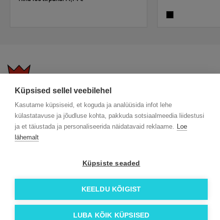
black
Küpsised sellel veebilehel
KKK
Üldtingimused
Blogi
Kasutame küpsiseid, et koguda ja analüüsida infot lehe
Trükitehnikad
ÖKO reklaamkingitused
Meeskond
külastatavuse ja jõudluse kohta, pakkuda sotsiaalmeedia liidestusi
ja et täiustada ja personaliseerida näidatavaid reklaame.
Loe
Meist lähemalt
Kontakt
lähemalt
Facebook
Instagram
Küpsiste seaded
Linkedin
KEELDU KÕIGIST
© 2026 Roi OÜ | Kõik õigused on kaitstud.
LUBA KÕIK KÜPSISED