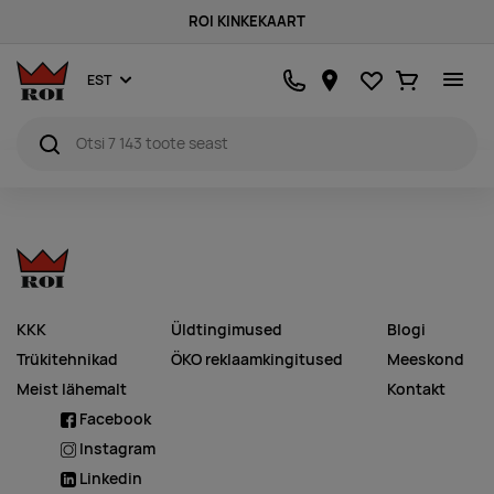
ROI KINKEKAART
Lemmikud
Ostukorv
EST
KKK
Üldtingimused
Blogi
Trükitehnikad
ÖKO reklaamkingitused
Meeskond
Meist lähemalt
Kontakt
Facebook
Instagram
Linkedin