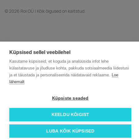
© 2026 Roi OÜ | Kõik õigused on kaitstud.
Küpsised sellel veebilehel
Kasutame küpsiseid, et koguda ja analüüsida infot lehe
külastatavuse ja jõudluse kohta, pakkuda sotsiaalmeedia liidestusi
ja et täiustada ja personaliseerida näidatavaid reklaame.
Loe
lähemalt
Küpsiste seaded
KEELDU KÕIGIST
LUBA KÕIK KÜPSISED