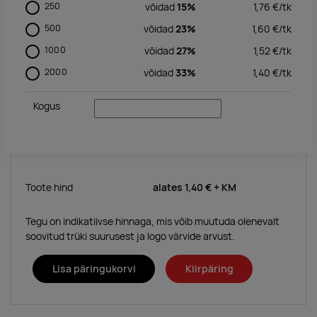
250
võidad
15%
1,76
€/
tk
500
võidad
23%
1,60
€/
tk
1000
võidad
27%
1,52
€/
tk
2000
võidad
33%
1,40
€/
tk
Kogus
Toote hind
alates
1,40 €
+ KM
Tegu on indikatiivse hinnaga, mis võib muutuda olenevalt
soovitud trüki suurusest ja logo värvide arvust.
Lisa päringukorvi
Kiirpäring