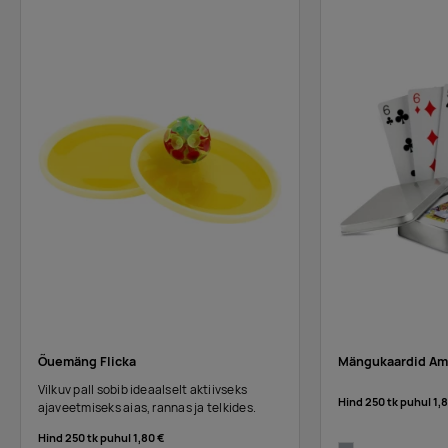
Õuemäng Flicka
Mängukaardid Am
Vilkuv pall sobib ideaalselt aktiivseks
Hind 250 tk puhul
1,
ajaveetmiseks aias, rannas ja telkides.
Hind 250 tk puhul
1,80 €