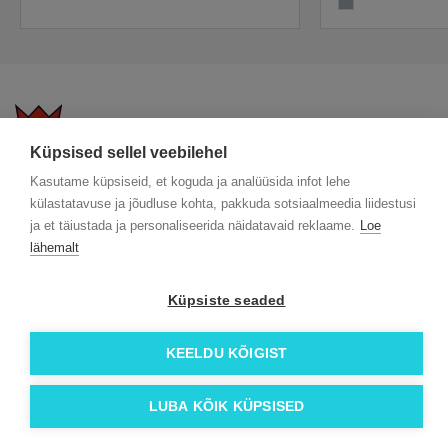
matt silver
Küpsised sellel veebilehel
KKK
Üldtingimused
Blogi
Kasutame küpsiseid, et koguda ja analüüsida infot lehe
külastatavuse ja jõudluse kohta, pakkuda sotsiaalmeedia liidestusi
Trükitehnikad
ÖKO reklaamkingitused
Meeskond
ja et täiustada ja personaliseerida näidatavaid reklaame.
Loe
Meist lähemalt
Kontakt
lähemalt
Facebook
Instagram
Küpsiste seaded
Linkedin
KEELDU KÕIGIST
© 2026 Roi OÜ | Kõik õigused on kaitstud.
LUBA KÕIK KÜPSISED