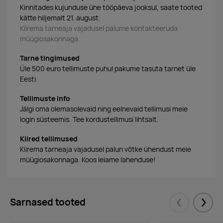
Kinnitades kujunduse ühe tööpäeva jooksul, saate tooted
kätte hiljemalt 21. august.
Kiirema tarneaja vajadusel palume kontakteeruda
müügiosakonnaga.
Tarne tingimused
Üle 500 euro tellimuste puhul pakume tasuta tarnet üle
Eesti.
Tellimuste info
Jälgi oma olemasolevaid ning eelnevaid tellimusi meie
login süsteemis. Tee kordustellimusi lihtsalt.
Kiired tellimused
Kiirema tarneaja vajadusel palun võtke ühendust meie
müügiosakonnaga. Koos leiame lahenduse!
Sarnased tooted
Eelmised
Järgm