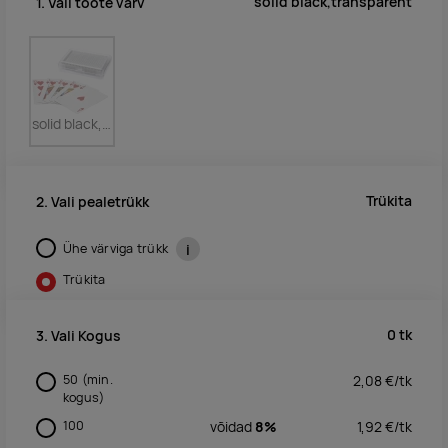
solid black,transparent
1. Vali toote värv
solid black,transparent
Trükita
2. Vali pealetrükk
Ühe värviga trükk
i
Trükita
0
tk
3. Vali Kogus
50
(min.
2,08
€/
tk
kogus)
100
võidad
8%
1,92
€/
tk