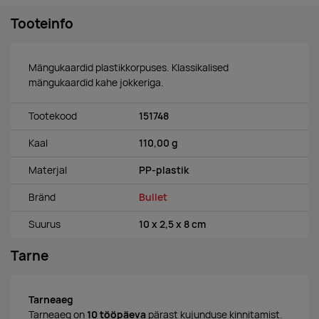
Tooteinfo
Mängukaardid plastikkorpuses. Klassikalised
mängukaardid kahe jokkeriga.
Tootekood
151748
Kaal
110,00 g
Materjal
PP-plastik
Bränd
Bullet
Suurus
10 x 2,5 x 8 cm
Tarne
Tarneaeg
Tarneaeg on
10 tööpäeva
pärast kujunduse kinnitamist.