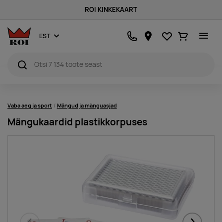
ROI KINKEKAART
Lemmikud
Ostukorv
EST
Vaba aeg ja sport
Mängud ja mänguasjad
Mängukaardid plastikkorpuses