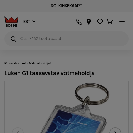
ROI KINKEKAART
Lemmikud
Ostukorv
EST
Promotooted
Võtmehoidjad
Luken G1 taasavatav võtmehoidja