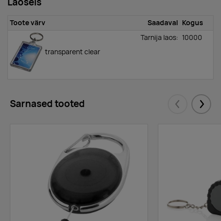
Laoseis
Toote värv
Saadaval
Kogus
Tarnija laos:
10000
transparent clear
Sarnased tooted
Eelmised
Järgm