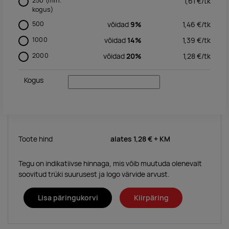
250
(min.
1,61
€/
tk
kogus)
500
võidad
9%
1,46
€/
tk
1000
võidad
14%
1,39
€/
tk
2000
võidad
20%
1,28
€/
tk
Kogus
Toote hind
alates
1,28 €
+ KM
Tegu on indikatiivse hinnaga, mis võib muutuda olenevalt
soovitud trüki suurusest ja logo värvide arvust.
Lisa päringukorvi
Kiirpäring