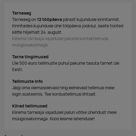
Tarneaeg
Tarneaeg on
12 tööpäeva
pärast kujunduse kinnitamist.
Kinnitades kujunduse ühe tööpäeva jooksul, saate tooted
kätte hiljemalt 24. august.
Kiirema tarneaja vajadusel palume kontakteeruda
müügiosakonnaga.
Tarne tingimused
Üle 500 euro tellimuste puhul pakume tasuta tarnet üle
Eesti.
Tellimuste info
Jälgi oma olemasolevaid ning eelnevaid tellimusi meie
login süsteemis. Tee kordustellimusi lihtsalt.
Kiired tellimused
Kiirema tarneaja vajadusel palun võtke ühendust meie
müügiosakonnaga. Koos leiame lahenduse!