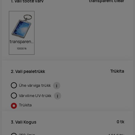
transparent clear
1. Vali toote värv
transparent clear
10000 tk
Trükita
2. Vali pealetrükk
Ühe värviga trükk
i
Värviline UV-trükk
i
Trükita
0
tk
3. Vali Kogus