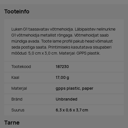
Tooteinfo
Luken G1 taasavatav võtmehoidja. Läbipaistev nelinurkne
G1 võtmehoidja metallist rõngaga. Võtmehoidjat saab
mündiga avada. Toote lame profiil pakub head võimalust
seda postiga saata. Printimiseks kasutatava sisupaberi
mõõdud: 5,0 cm x 3,0 cm. Materjal: GPPS plastik.
Tootekood
187230
Kaal
17,00 g
Materjal
gpps plastic, paper
Bränd
Unbranded
Suurus
6,3 x 0,6 x 3,7 cm
Tarne