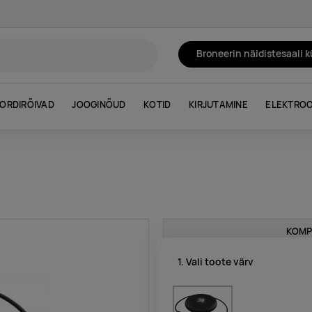
Broneerin näidistesaali 
ORDIRÕIVAD
JOOGINÕUD
KOTID
KIRJUTAMINE
ELEKTROO
KOMP
1. Vali toote värv