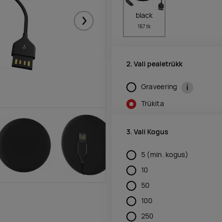
black
Järgmised
167 tk
2. Vali pealetrükk
i
Graveering
Trükita
3. Vali Kogus
5
(min. kogus)
10
50
100
250