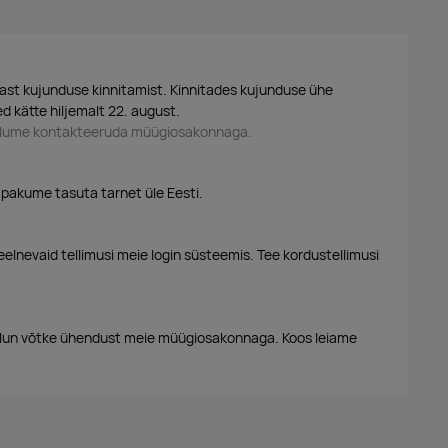
ast kujunduse kinnitamist. Kinnitades kujunduse ühe
d kätte hiljemalt 22. august.
palume kontakteeruda müügiosakonnaga.
 pakume tasuta tarnet üle Eesti.
eelnevaid tellimusi meie login süsteemis. Tee kordustellimusi
alun võtke ühendust meie müügiosakonnaga. Koos leiame