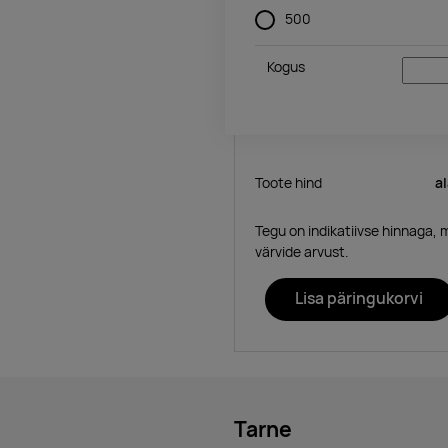
500
Kogus
Toote hind
a
Tegu on indikatiivse hinnaga, 
värvide arvust.
Lisa päringukorvi
Tarne