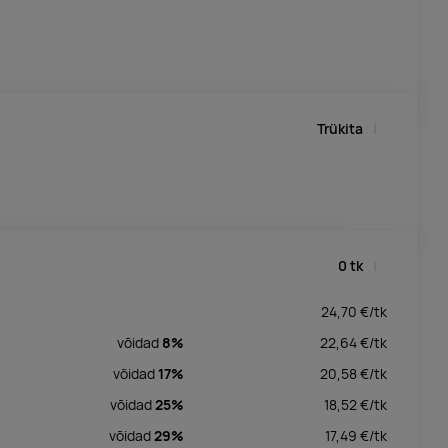
Trükita
0
tk
24,70
€/
tk
võidad
8%
22,64
€/
tk
võidad
17%
20,58
€/
tk
võidad
25%
18,52
€/
tk
võidad
29%
17,49
€/
tk