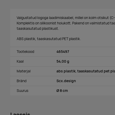
Valgustatud logoga laadimiskaabel, millel on kolm otsikut (C
Komplektis on silikoonist hoiukott. Pakend on valmistatud t
taaskasutatud plastikust.
ABS plastik, taaskasutatud PET plastik.
Tootekood
465497
Kaal
54,00 g
Materjal
abs plastik, taaskasutatud pet pl
Bränd
Scx.design
Suurus
Ø 8 cm
Laoseis