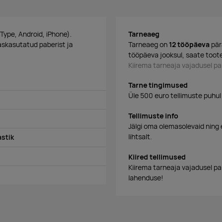
-Type, Android, iPhone).
Tarneaeg
aaskasutatud paberist ja
Tarneaeg on
12 tööpäeva
pär
tööpäeva jooksul, saate toote
Kiirema tarneaja vajadusel 
Tarne tingimused
Üle 500 euro tellimuste puhul
Tellimuste info
Jälgi oma olemasolevaid ning 
lihtsalt.
astik
Kiired tellimused
Kiirema tarneaja vajadusel p
lahenduse!