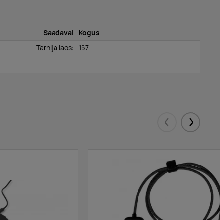
Saadaval
Kogus
Tarnija laos:
167
Eelmised
Järgmis