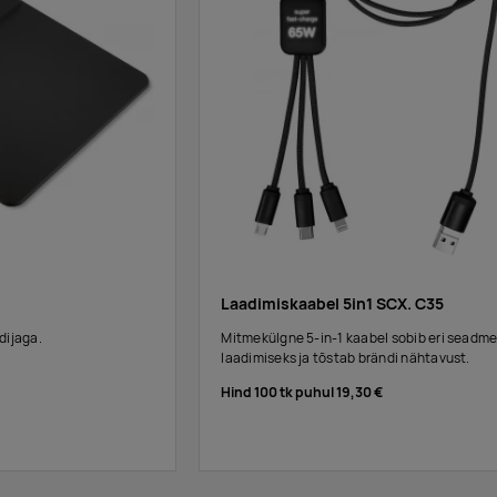
Laadimiskaabel 5in1 SCX. C35
dijaga.
Mitmekülgne 5-in-1 kaabel sobib eri seadm
laadimiseks ja tõstab brändi nähtavust.
Hind 100 tk puhul
19,30 €