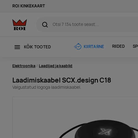
ROI KINKEKAART
RIIDED
SP
KIIRTARNE
KÕIK TOOTED
Elektroonika
Laadijad ja kaablid
Laadimiskaabel SCX.design C18
Valgustatud logoga laadimiskaabel.