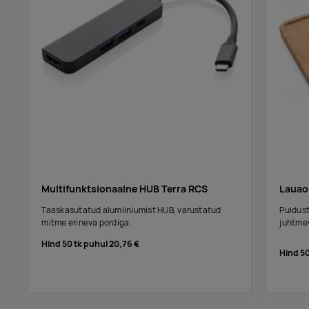
Multifunktsionaalne HUB Terra RCS
Lauao
Taaskasutatud alumiiniumist HUB, varustatud
Puidust
mitme erineva pordiga.
juhtme
Hind 50 tk puhul
20,76 €
Hind 5