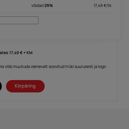
võidad
29%
17,49
€/
tk
lates
17,49 €
+ KM
mis võib muutuda olenevalt soovitud trüki suurusest ja logo
Kiirpäring