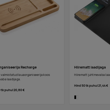
rganiseerija Recharge
Hiirematt laadijaga
 valmistatud lauaorganiseerija koos
Hiirematt juhtmevaba laa
vaba laadijaga.
Hind 50 tk puhul
21,44 €
0 tk puhul
20,80 €
black/white