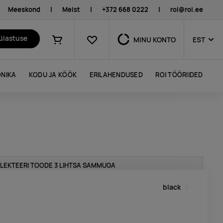
Meeskond
|
Meist
|
+372 668 0222
|
roi@roi.ee
Lemmikud
külastuse
MINU KONTO
EST
Ostukorv
NIKA
KODU JA KÖÖK
ERILAHENDUSED
ROI TÖÖRIIDED
LEKTEERI TOODE 3 LIHTSA SAMMUGA
black