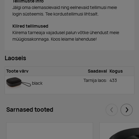
Tellimuste info
Jälgi oma olemasolevaid ning eelnevaid tellimusi meie
login süsteemis. Tee kordustellimusi lihtsalt.
Kiired tellimused
Kiirema tarneaja vajadusel palun võtke ühendust meie
müügiosakonnaga. Koos leiame lahenduse!
Laoseis
Toote värv
Saadaval
Kogus
Tarnija laos:
433
black
Sarnased tooted
Eelmised
Järgm