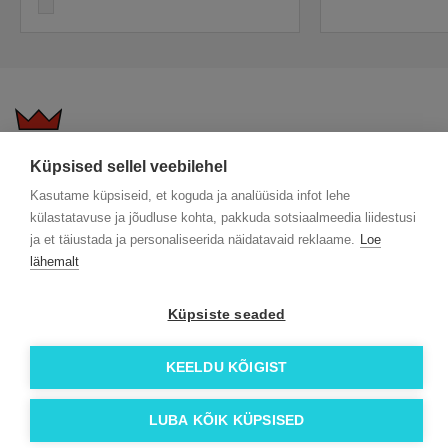
white
Küpsised sellel veebilehel
KKK
Üldtingimused
Blogi
Kasutame küpsiseid, et koguda ja analüüsida infot lehe
Trükitehnikad
ÖKO reklaamkingitused
Meeskond
külastatavuse ja jõudluse kohta, pakkuda sotsiaalmeedia liidestusi
Meist lähemalt
Kontakt
ja et täiustada ja personaliseerida näidatavaid reklaame.
Loe
lähemalt
Facebook
Instagram
Küpsiste seaded
Linkedin
© 2026 Roi OÜ | Kõik õigused on kaitstud.
KEELDU KÕIGIST
LUBA KÕIK KÜPSISED