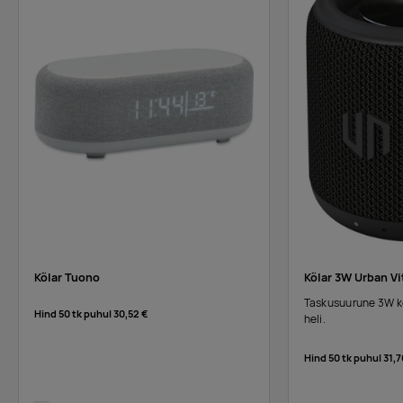
Kõlar Tuono
Kõlar 3W Urban V
Taskusuurune 3W kõ
Hind 50 tk puhul
30,52 €
heli.
Hind 50 tk puhul
31,7