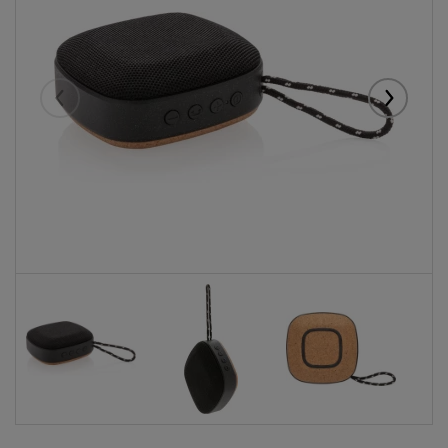
Eelmised
Järgmise