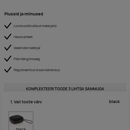
Plussid ja miinused
Loodussõbralikud materjalid
Hea kvaliteet
Veekindel materjal
Pikk mängimisaeg
Registreeritud disainilahendus
KOMPLEKTEERI TOODE 3 LIHTSA SAMMUGA
black
1. Vali toote värv
black