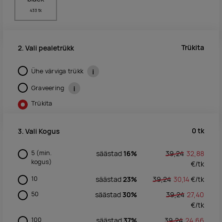
433 tk
Trükita
2. Vali pealetrükk
Ühe värviga trükk
i
Graveering
i
Trükita
0
tk
3. Vali Kogus
5
(min.
säästad
16%
39,24
32,88
kogus)
€/
tk
10
säästad
23%
39,24
30,14
€/
tk
50
säästad
30%
39,24
27,40
€/
tk
100
säästad
37%
39,24
24,66