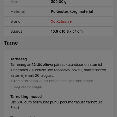
Kaal
300,00 g
Materjal
Polüester, korgimaterjal
Bränd
Xd Xclusive
Suurus
10.8 x 10.8 x 5.1 cm
Tarne
Tarneaeg
Tarneaeg on
12 tööpäeva
pärast kujunduse kinnitamist.
Kinnitades kujunduse ühe tööpäeva jooksul, saate tooted
kätte hiljemalt 26. august.
Kiirema tarneaja vajadusel palume kontakteeruda
müügiosakonnaga.
Tarne tingimused
Üle 500 euro tellimuste puhul pakume tasuta tarnet üle
Eesti.