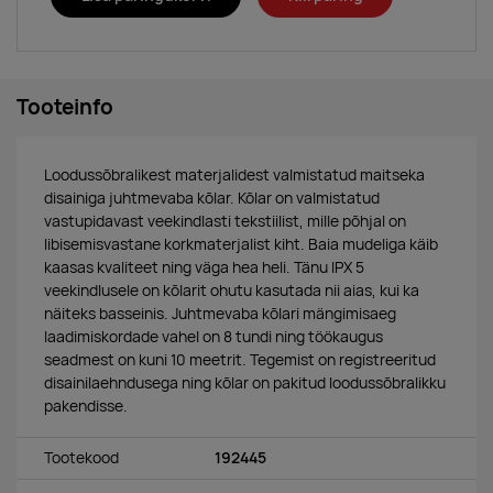
Tooteinfo
Loodussõbralikest materjalidest valmistatud maitseka
disainiga juhtmevaba kõlar. Kõlar on valmistatud
vastupidavast veekindlasti tekstiilist, mille põhjal on
libisemisvastane korkmaterjalist kiht. Baia mudeliga käib
kaasas kvaliteet ning väga hea heli. Tänu IPX 5
veekindlusele on kõlarit ohutu kasutada nii aias, kui ka
näiteks basseinis. Juhtmevaba kõlari mängimisaeg
laadimiskordade vahel on 8 tundi ning töökaugus
seadmest on kuni 10 meetrit. Tegemist on registreeritud
disainilaehndusega ning kõlar on pakitud loodussõbralikku
pakendisse.
Tootekood
192445