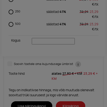
€/
tk
250
säästad
41%
39,24
23,29
€/
tk
500
säästad
41%
39,24
23,29
€/
tk
Kogus
Soovin tootele oma kujundusega ümbrist
i
Toote hind
alates
27,80 €
+ KM
23,29 €
+
KM
Tegu on indikatiivse hinnaga, mis võib muutuda olenevalt
soovitud trüki suurusest ja logo värvide arvust.
Lisa päringukorvi
Kiirpäring