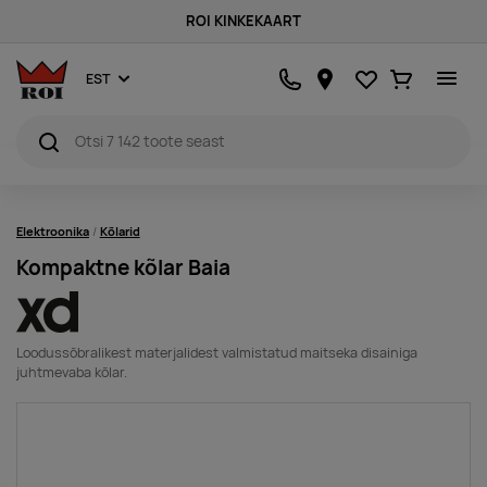
ROI KINKEKAART
Lemmikud
Ostukorv
EST
Elektroonika
Kõlarid
Kompaktne kõlar Baia
Loodussõbralikest materjalidest valmistatud maitseka disainiga
juhtmevaba kõlar.