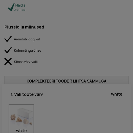
Plussid ja miinused
Arendab loogikat
Kolm mängu ühes
Kitsas värvivalik
KOMPLEKTEERI TOODE 3 LIHTSA SAMMUGA
white
1. Vali toote värv
white