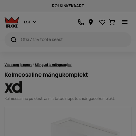
ROI KINKEKAART
Lemmikud
Ostukorv
EST
Vaba aeg ja sport
Mängud ja mänguasjad
Kolmeosaline mängukomplekt
Kolmeosaline puidust valmistatud nuputusmängude komplekt.