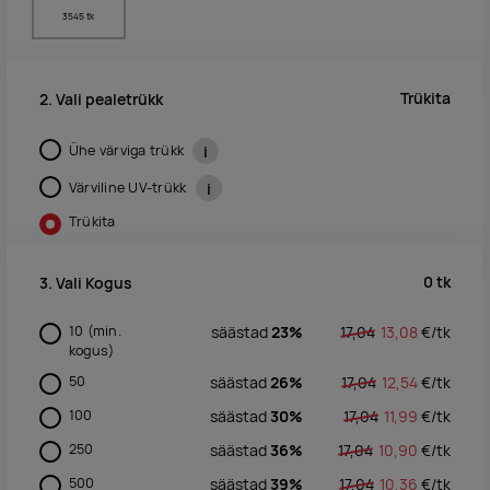
3545 tk
Trükita
2. Vali pealetrükk
Ühe värviga trükk
i
Värviline UV-trükk
i
Trükita
0
tk
3. Vali Kogus
10
(min.
säästad
23%
17,04
13,08
€/
tk
kogus)
50
säästad
26%
17,04
12,54
€/
tk
100
säästad
30%
17,04
11,99
€/
tk
250
säästad
36%
17,04
10,90
€/
tk
500
säästad
39%
17,04
10,36
€/
tk