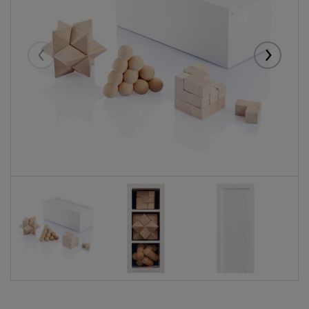
Eelmised
Järgmise