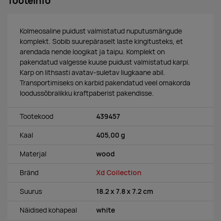
Tooteinfo
Kolmeosaline puidust valmistatud nuputusmängude
komplekt. Sobib suurepäraselt laste kingitusteks, et
arendada nende loogikat ja taipu. Komplekt on
pakendatud valgesse kuuse puidust valmistatud karpi.
Karp on lithsasti avatav-suletav liugkaane abil.
Transportimiseks on karbid pakendatud veel omakorda
loodussõbralikku kraftpaberist pakendisse.
Tootekood
439457
Kaal
405,00 g
Materjal
wood
Bränd
Xd Collection
Suurus
18.2 x 7.8 x 7.2 cm
Näidised kohapeal
white