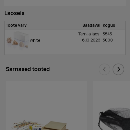
Laoseis
Toote värv
Saadaval
Kogus
Tarnija laos:
3545
6.10.2026
3000
white
Sarnased tooted
Eelmised
Järgm