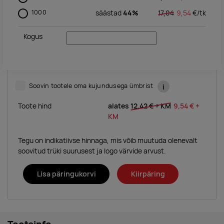
1000
säästad
44%
17,04
9,54
€/
tk
Kogus
Soovin tootele oma kujundusega ümbrist
i
Toote hind
alates
12,42 €
+ KM
9,54 €
+
KM
Tegu on indikatiivse hinnaga, mis võib muutuda olenevalt
soovitud trüki suurusest ja logo värvide arvust.
Lisa päringukorvi
Kiirpäring