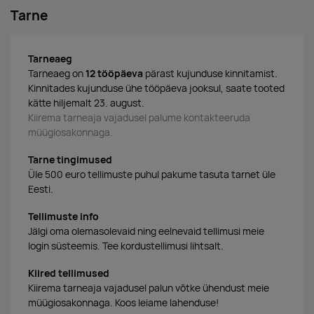
Tarne
Tarneaeg
Tarneaeg on
12 tööpäeva
pärast kujunduse kinnitamist.
Kinnitades kujunduse ühe tööpäeva jooksul, saate tooted
kätte hiljemalt 23. august.
Kiirema tarneaja vajadusel palume kontakteeruda
müügiosakonnaga.
Tarne tingimused
Üle 500 euro tellimuste puhul pakume tasuta tarnet üle
Eesti.
Tellimuste info
Jälgi oma olemasolevaid ning eelnevaid tellimusi meie
login süsteemis. Tee kordustellimusi lihtsalt.
Kiired tellimused
Kiirema tarneaja vajadusel palun võtke ühendust meie
müügiosakonnaga. Koos leiame lahenduse!