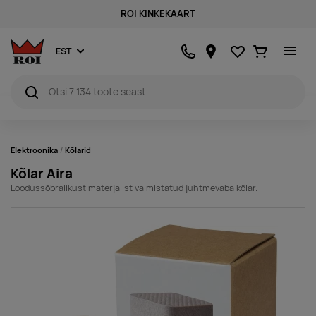
ROI KINKEKAART
Lemmikud
Ostukorv
EST
Elektroonika
Kõlarid
Kõlar Aira
Loodussõbralikust materjalist valmistatud juhtmevaba kõlar.