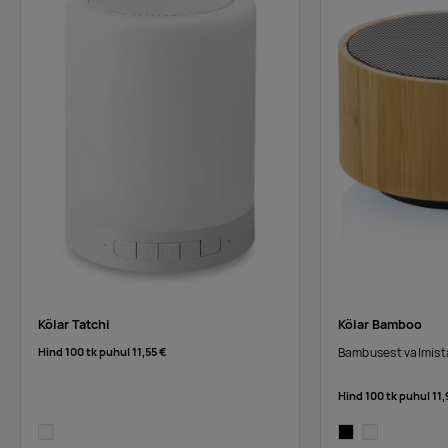
Kõlar Tatchi
Kõlar Bamboo
Hind 100 tk puhul
11,55 €
Bambusest valmista
Hind 100 tk puhul
11,
white
black
white