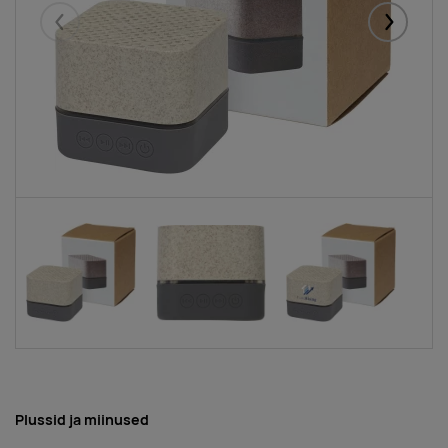
Eelmised
Järgmise
Plussid ja miinused