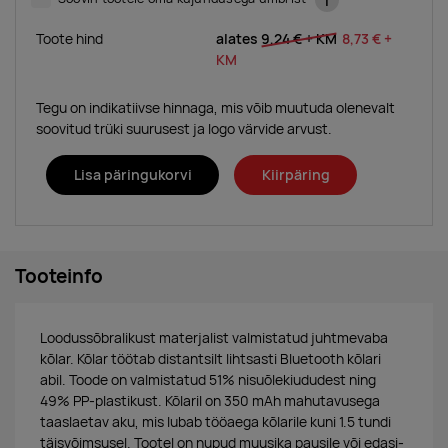
i
Toote hind
alates
9,24 €
+ KM
8,73 €
+
KM
Tegu on indikatiivse hinnaga, mis võib muutuda olenevalt
soovitud trüki suurusest ja logo värvide arvust.
Lisa päringukorvi
Kiirpäring
Tooteinfo
Loodussõbralikust materjalist valmistatud juhtmevaba
kõlar. Kõlar töötab distantsilt lihtsasti Bluetooth kõlari
abil. Toode on valmistatud 51% nisuõlekiududest ning
49% PP-plastikust. Kõlaril on 350 mAh mahutavusega
taaslaetav aku, mis lubab tööaega kõlarile kuni 1.5 tundi
täisvõimsusel. Tootel on nupud muusika pausile või edasi-