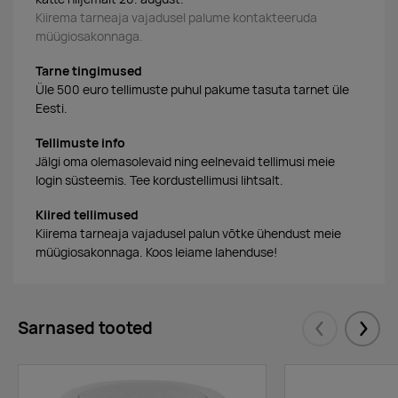
Kiirema tarneaja vajadusel palume kontakteeruda
müügiosakonnaga.
Tarne tingimused
Üle 500 euro tellimuste puhul pakume tasuta tarnet üle
Eesti.
Tellimuste info
Jälgi oma olemasolevaid ning eelnevaid tellimusi meie
login süsteemis. Tee kordustellimusi lihtsalt.
Kiired tellimused
Kiirema tarneaja vajadusel palun võtke ühendust meie
müügiosakonnaga. Koos leiame lahenduse!
Sarnased tooted
Eelmised
Järgm