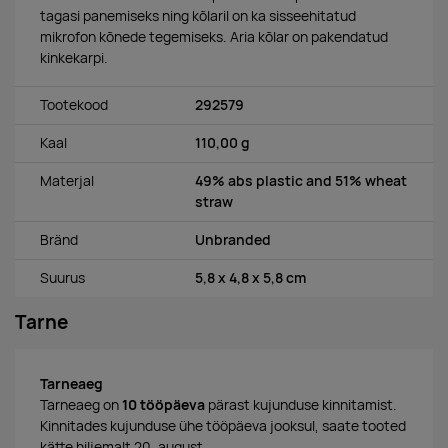
tagasi panemiseks ning kõlaril on ka sisseehitatud
mikrofon kõnede tegemiseks. Aria kõlar on pakendatud
kinkekarpi.
Tootekood
292579
Kaal
110,00 g
Materjal
49% abs plastic and 51% wheat
straw
Bränd
Unbranded
Suurus
5,8 x 4,8 x 5,8 cm
Tarne
Tarneaeg
Tarneaeg on
10 tööpäeva
pärast kujunduse kinnitamist.
Kinnitades kujunduse ühe tööpäeva jooksul, saate tooted
kätte hiljemalt 20. august.