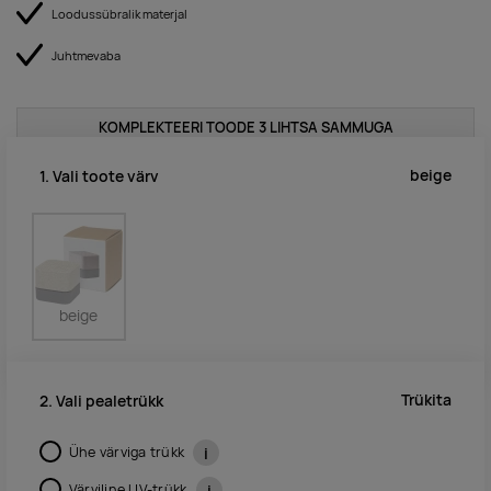
Loodussübralik materjal
Juhtmevaba
KOMPLEKTEERI TOODE 3 LIHTSA SAMMUGA
beige
1. Vali toote värv
beige
Trükita
2. Vali pealetrükk
Ühe värviga trükk
i
Värviline UV-trükk
i