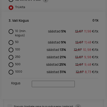
Trükita
0
tk
3. Vali Kogus
10
(min.
säästad
5%
12,67
11,98
€/
tk
kogus)
50
säästad
9%
12,67
11,48
€/
tk
100
säästad
13%
12,67
10,98
€/
tk
250
säästad
21%
12,67
9,98
€/
tk
500
säästad
25%
12,67
9,48
€/
tk
1000
säästad
31%
12,67
8,73
€/
tk
Kogus
Soovin tootele oma kujundusega ümbrist