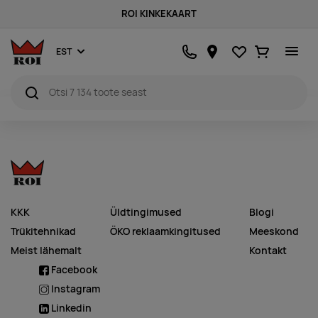
ROI KINKEKAART
Lemmikud
Ostukorv
EST
KKK
Üldtingimused
Blogi
Trükitehnikad
ÖKO reklaamkingitused
Meeskond
Meist lähemalt
Kontakt
Facebook
Instagram
Linkedin