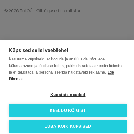
© 2026 Roi OÜ | Kõik õigused on kaitstud.
Küpsised sellel veebilehel
Kasutame küpsiseid, et koguda ja analüüsida infot lehe
külastatavuse ja jõudluse kohta, pakkuda sotsiaalmeedia liidestusi
ja et täiustada ja personaliseerida näidatavaid reklaame.
Loe
lähemalt
Küpsiste seaded
KEELDU KÕIGIST
LUBA KÕIK KÜPSISED