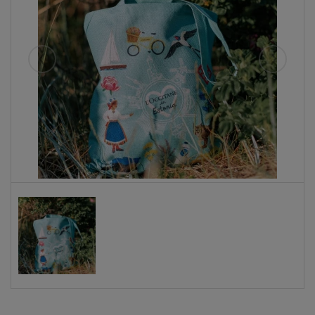
Eelmised
Järgmise