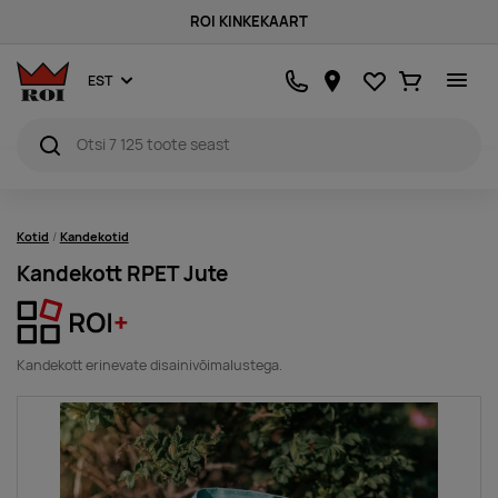
ROI KINKEKAART
Lemmikud
Ostukorv
EST
Kotid
Kandekotid
Kandekott RPET Jute
Kandekott erinevate disainivõimalustega.