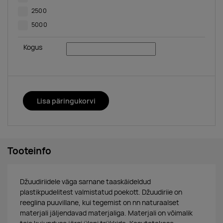
2500
5000
Kogus
Lisa päringukorvi
Tooteinfo
Džuudiriidele väga sarnane taaskäideldud
plastikpudelitest valmistatud poekott. Džuudiriie on
reeglina puuvillane, kui tegemist on nn naturaalset
materjali jäljendavad materjaliga. Materjali on võimalik