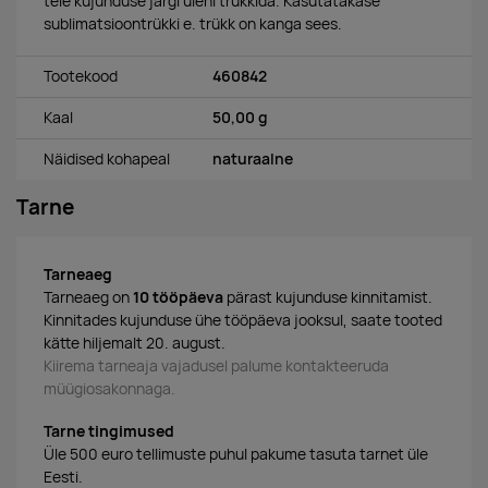
teie kujunduse järgi üleni trükkida. Kasutatakase
sublimatsioontrükki e. trükk on kanga sees.
Tootekood
460842
Kaal
50,00 g
Näidised kohapeal
naturaalne
Tarne
Tarneaeg
Tarneaeg on
10 tööpäeva
pärast kujunduse kinnitamist.
Kinnitades kujunduse ühe tööpäeva jooksul, saate tooted
kätte hiljemalt 20. august.
Kiirema tarneaja vajadusel palume kontakteeruda
müügiosakonnaga.
Tarne tingimused
Üle 500 euro tellimuste puhul pakume tasuta tarnet üle
Eesti.