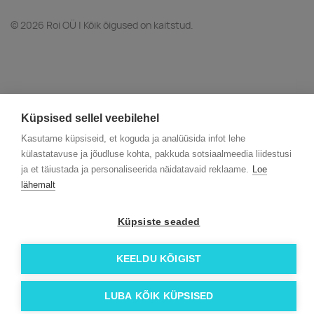
© 2026 Roi OÜ | Kõik õigused on kaitstud.
Küpsised sellel veebilehel
Kasutame küpsiseid, et koguda ja analüüsida infot lehe
külastatavuse ja jõudluse kohta, pakkuda sotsiaalmeedia liidestusi
ja et täiustada ja personaliseerida näidatavaid reklaame.
Loe
lähemalt
Küpsiste seaded
KEELDU KÕIGIST
LUBA KÕIK KÜPSISED