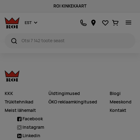
ROI KINKEKAART
Lemmikud
Ostukorv
EST
KKK
Üldtingimused
Blogi
Trükitehnikad
ÖKO reklaamkingitused
Meeskond
Meist lähemalt
Kontakt
Facebook
Instagram
Linkedin