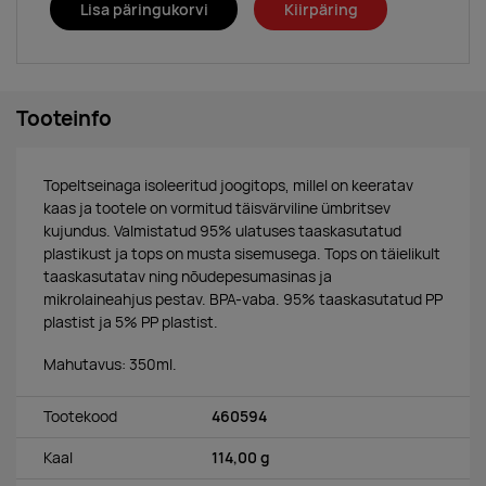
Lisa päringukorvi
Kiirpäring
Tooteinfo
Topeltseinaga isoleeritud joogitops, millel on keeratav
kaas ja tootele on vormitud täisvärviline ümbritsev
kujundus. Valmistatud 95% ulatuses taaskasutatud
plastikust ja tops on musta sisemusega. Tops on täielikult
taaskasutatav ning nõudepesumasinas ja
mikrolaineahjus pestav. BPA-vaba. 95% taaskasutatud PP
plastist ja 5% PP plastist.
Mahutavus: 350ml.
Tootekood
460594
Kaal
114,00 g