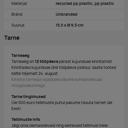
Materjal
recycled pp plastic, pp plastic
Bränd
Unbranded
Suurus
15,5 x Ø 9,5 cm
Tarne
Tarneaeg
Tarneaeg on
12 tööpäeva
pärast kujunduse kinnitamist.
Kinnitades kujunduse ühe tööpäeva jooksul, saate tooted
kätte hiljemalt 24. august.
Kiirema tarneaja vajadusel palume kontakteeruda
müügiosakonnaga.
Tarne tingimused
Üle 500 euro tellimuste puhul pakume tasuta tarnet üle
Eesti.
Tellimuste info
Jälgi oma olemasolevaid ning eelnevaid tellimusi meie