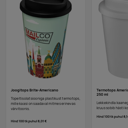
Joogitops Brite-Americano
Termotops Ameri
250 ml
Topeltisolatsiooniga plastikust termotops,
Lekkekindla kaane
mille kaasi on saadaval mitmes erinevas
kruus sobib hästi kon
värvitoonis.
Hind 100 tk puhul
8,1
Hind 100 tk puhul
8,01 €