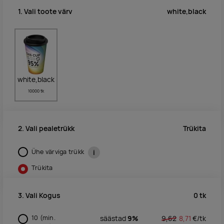
white,black
1. Vali toote värv
white,black
10000 tk
Trükita
2. Vali pealetrükk
Ühe värviga trükk
i
Trükita
0
tk
3. Vali Kogus
10
(min.
säästad
9%
9,62
8,71
€/
tk