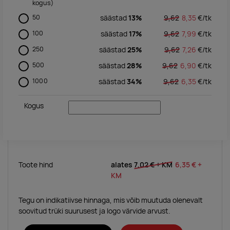
kogus)
50
säästad
13%
9,62
8,35
€/
tk
100
säästad
17%
9,62
7,99
€/
tk
250
säästad
25%
9,62
7,26
€/
tk
500
säästad
28%
9,62
6,90
€/
tk
1000
säästad
34%
9,62
6,35
€/
tk
Kogus
Toote hind
alates
7,02 €
+ KM
6,35 €
+
KM
Tegu on indikatiivse hinnaga, mis võib muutuda olenevalt
soovitud trüki suurusest ja logo värvide arvust.