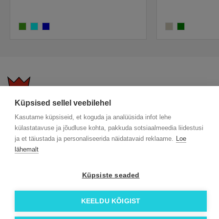
lime
aqua
blue
sandstone
heather green
Küpsised sellel veebilehel
KKK
Üldtingimused
Blogi
Kasutame küpsiseid, et koguda ja analüüsida infot lehe
Trükitehnikad
ÖKO reklaamkingitused
Meeskond
külastatavuse ja jõudluse kohta, pakkuda sotsiaalmeedia liidestusi
Meist lähemalt
Kontakt
ja et täiustada ja personaliseerida näidatavaid reklaame.
Loe
lähemalt
Facebook
Instagram
Küpsiste seaded
Linkedin
KEELDU KÕIGIST
© 2026 Roi OÜ | Kõik õigused on kaitstud.