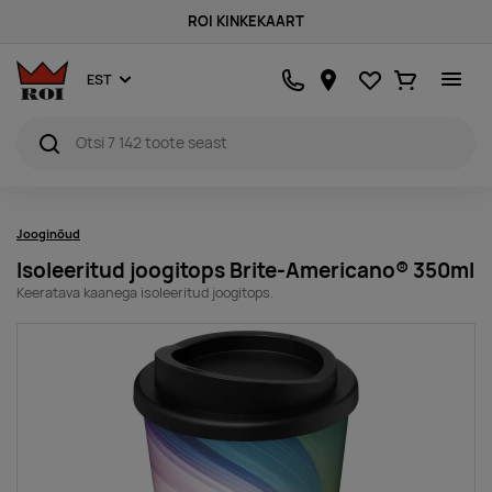
ROI KINKEKAART
Lemmikud
Ostukorv
EST
Jooginõud
Isoleeritud joogitops Brite-Americano® 350ml
Keeratava kaanega isoleeritud joogitops.