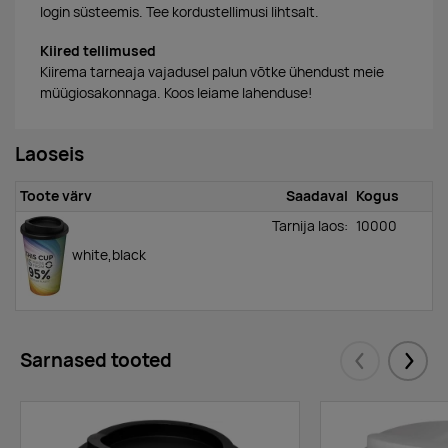
login süsteemis. Tee kordustellimusi lihtsalt.
Kiired tellimused
Kiirema tarneaja vajadusel palun võtke ühendust meie
müügiosakonnaga. Koos leiame lahenduse!
Laoseis
Toote värv
Saadaval
Kogus
Tarnija laos:
10000
white,black
Sarnased tooted
Eelmised
Järgm