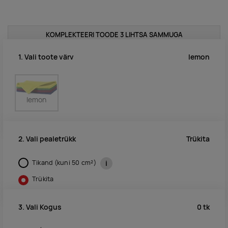
KOMPLEKTEERI TOODE 3 LIHTSA SAMMUGA
lemon
1. Vali toote värv
lemon
Trükita
2. Vali pealetrükk
Tikand (kuni 50 cm²)
i
Trükita
0
tk
3. Vali Kogus