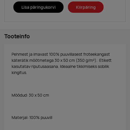
Lisa päringukorvi
Kiirpäring
Tooteinfo
Pehmest ja imavast 100% puuvillasest froteekangast
käterätik mõõtmetega 30 x 50 cm (350 g/m²). Etikett
kasutatav riputusaasana. Ideaalne tikkimiseks sobilik
kingitus.
Mõõdud: 30 x 50 cm
Materjal: 100% puuvill