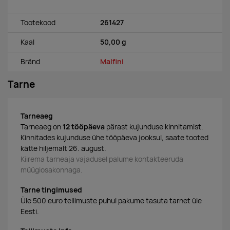
Tootekood
261427
Kaal
50,00 g
Bränd
Malfini
Tarne
Tarneaeg
Tarneaeg on
12 tööpäeva
pärast kujunduse kinnitamist.
Kinnitades kujunduse ühe tööpäeva jooksul, saate tooted
kätte hiljemalt 26. august.
Kiirema tarneaja vajadusel palume kontakteeruda
müügiosakonnaga.
Tarne tingimused
Üle 500 euro tellimuste puhul pakume tasuta tarnet üle
Eesti.