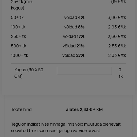
25+
tk
(min.
3,19
€/
tk
kogus)
50+
tk
võidad
4%
3,06
€/
tk
100+
tk
võidad
8%
2,93
€/
tk
250+
tk
võidad
17%
2,66
€/
tk
500+
tk
võidad
21%
2,53
€/
tk
1000+
tk
võidad
27%
2,33
€/
tk
Kogus
(30 X 50
0
CM)
tk
Toote hind
alates
2,33 €
+ KM
Tegu on indikatiivse hinnaga, mis võib muutuda olenevalt
soovitud trüki suurusest ja logo värvide arvust.