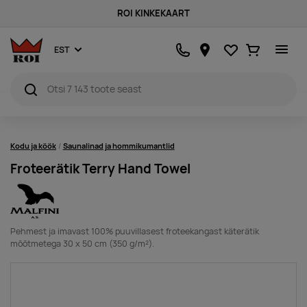
ROI KINKEKAART
Lemmikud
Ostukorv
EST
Kodu ja köök
Saunalinad ja hommikumantlid
Froteerätik Terry Hand Towel
Pehmest ja imavast 100% puuvillasest froteekangast käterätik
mõõtmetega 30 x 50 cm (350 g/m²).