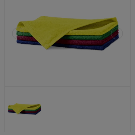
Eelmised
Järgmise