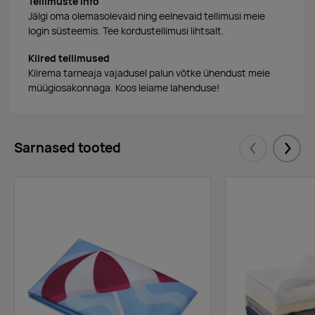
Tellimuste info
Jälgi oma olemasolevaid ning eelnevaid tellimusi meie
login süsteemis. Tee kordustellimusi lihtsalt.
Kiired tellimused
Kiirema tarneaja vajadusel palun võtke ühendust meie
müügiosakonnaga. Koos leiame lahenduse!
Sarnased tooted
Eelmised
Järgm