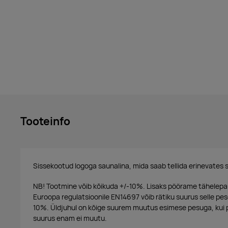
Tooteinfo
Sissekootud logoga saunalina,
mida saab tellida erinevates 
NB! Tootmine võib kõikuda +/-10%. Lisaks pöörame tähelepanu
Euroopa regulatsioonile EN14697 võib rätiku suurus selle p
10%. Üldjuhul on kõige suurem muutus esimese pesuga, kui 
suurus enam ei muutu.