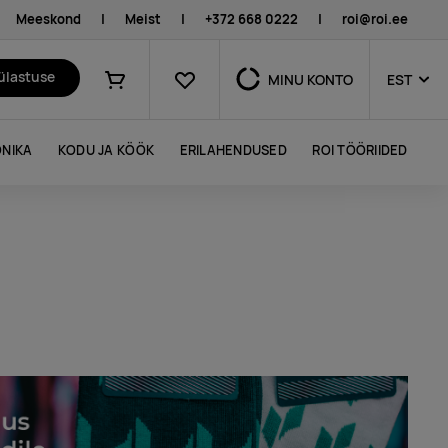
Meeskond
|
Meist
|
+372 668 0222
|
roi@roi.ee
Lemmikud
külastuse
MINU KONTO
EST
Ostukorv
NIKA
KODU JA KÖÖK
ERILAHENDUSED
ROI TÖÖRIIDED