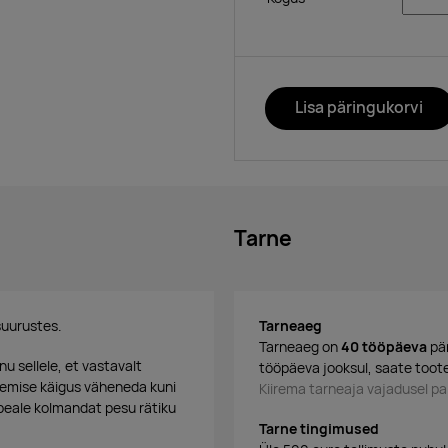
Lisa päringukorvi
Tarne
suurustes
.
Tarneaeg
Tarneaeg on
40 tööpäeva
pär
 sellele, et vastavalt
tööpäeva jooksul, saate toote
esemise käigus väheneda kuni
Kiirema tarneaja vajadusel 
peale kolmandat pesu rätiku
Tarne tingimused