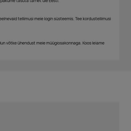
 pakume tasuta tarnet üle Eesti.
eelnevaid tellimusi meie login süsteemis. Tee kordustellimusi
alun võtke ühendust meie müügiosakonnaga. Koos leiame