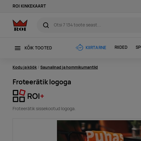
ROI KINKEKAART
RIIDED
SP
KIIRTARNE
KÕIK TOOTED
Kodu ja köök
Saunalinad ja hommikumantlid
Froteerätik logoga
Froteerätik sissekootud logoga.