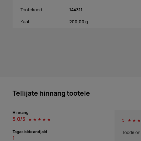
Tootekood
144311
Kaal
200,00 g
Tellijate hinnang tootele
Hinnang
5,0/5
☆
☆
☆
☆
☆
5
☆
☆
☆
Tagasiside andjaid
Toode on i
1