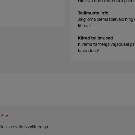
Üle 500 euro tellimuste puhul
Tellimuste info
Jälgi oma olemasolevaid ning 
lihtsalt.
Kiired tellimused
Kiirema tarneaja vajadusel p
lahenduse!
☆
☆
lus, korraliku kvaliteediga.