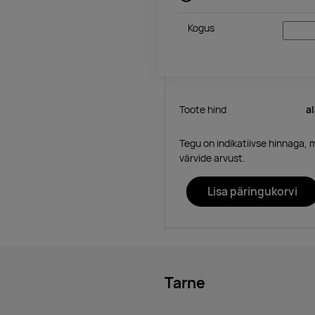
Kogus
Toote hind
a
Tegu on indikatiivse hinnaga, 
värvide arvust.
Lisa päringukorvi
Tarne