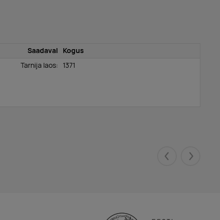
Saadaval
Kogus
Tarnija laos:
1371
Eelmised
Järgmis