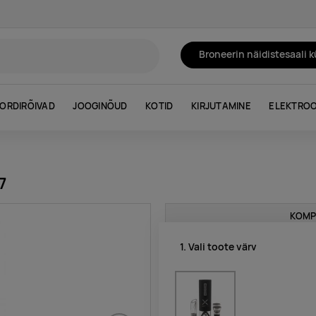
Broneerin näidistesaali 
ORDIRÕIVAD
JOOGINÕUD
KOTID
KIRJUTAMINE
ELEKTROO
7
KOMP
1. Vali toote värv