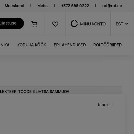
Meeskond
|
Meist
|
+372 668 0222
|
roi@roi.ee
Lemmikud
külastuse
MINU KONTO
EST
Ostukorv
NIKA
KODU JA KÖÖK
ERILAHENDUSED
ROI TÖÖRIIDED
LEKTEERI TOODE 3 LIHTSA SAMMUGA
black