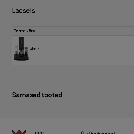
Laoseis
Toote värv
black
Sarnased tooted
KKK
Üldtingimused