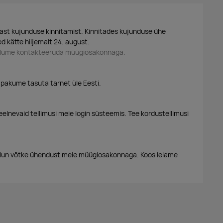
ast kujunduse kinnitamist. Kinnitades kujunduse ühe
d kätte hiljemalt 24. august.
palume kontakteeruda müügiosakonnaga.
 pakume tasuta tarnet üle Eesti.
eelnevaid tellimusi meie login süsteemis. Tee kordustellimusi
alun võtke ühendust meie müügiosakonnaga. Koos leiame