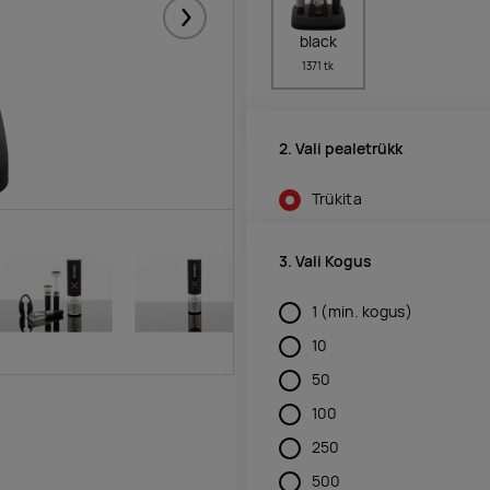
Järgmised
black
1371 tk
2. Vali pealetrükk
Trükita
3. Vali Kogus
1
(min. kogus)
10
50
100
250
500