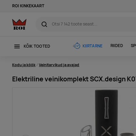
ROI KINKEKAART
RIIDED
SP
KIIRTARNE
KÕIK TOOTED
Kodu ja köök
Veinitarvikud ja avajad
Elektriline veinikomplekt SCX.design K0