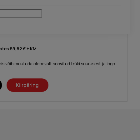
lates
59,62 €
+ KM
mis võib muutuda olenevalt soovitud trüki suurusest ja logo
Kiirpäring