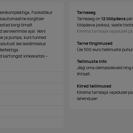
einikomplektiga. Fooliolõikur
Tarneaeg
Täisautomaatne korgitser
Tarneaeg on
12 tööpäeva
pär
stad korgi õrnalt.
tööpäeva jooksul, saate toote
 serveerimise ajal. Veini
Kiirema tarneaja vajadusel 
sse ja pumpa, kuni tunned
Tarne tingimused
asutust lae laadimisalus
Üle 500 euro tellimuste puhul
liefektiga
 kartongist kinkekarbis –
Tellimuste info
Jälgi oma olemasolevaid ning 
lihtsalt.
Kiired tellimused
Kiirema tarneaja vajadusel p
lahenduse!