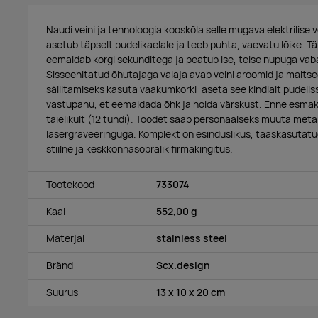
Naudi veini ja tehnoloogia kooskõla selle mugava elektrilise v
asetub täpselt pudelikaelale ja teeb puhta, vaevatu lõike. 
eemaldab korgi sekunditega ja peatub ise, teise nupuga vaba
Sisseehitatud õhutajaga valaja avab veini aroomid ja maitsed
säilitamiseks kasuta vaakumkorki: aseta see kindlalt pudeli
vastupanu, et eemaldada õhk ja hoida värskust. Enne esmak
täielikult (12 tundi). Toodet saab personaalseks muuta metal
lasergraveeringuga. Komplekt on esinduslikus, taaskasutatud
stiilne ja keskkonnasõbralik firmakingitus.
Tootekood
733074
Kaal
552,00 g
Materjal
stainless steel
Bränd
Scx.design
Suurus
13 x 10 x 20 cm