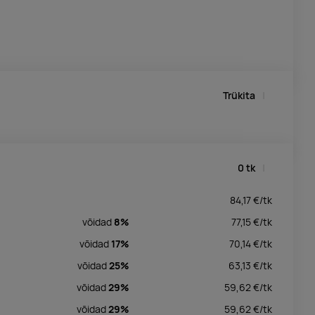
Trükita
0
tk
84,17
€/
tk
võidad
8%
77,15
€/
tk
võidad
17%
70,14
€/
tk
võidad
25%
63,13
€/
tk
võidad
29%
59,62
€/
tk
võidad
29%
59,62
€/
tk